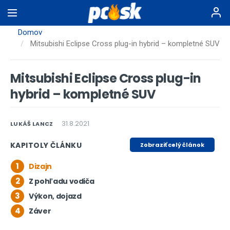
Skočiť
na
hlavný
Domov
obsah
Mitsubishi Eclipse Cross plug-in hybrid – kompletné SUV
Mitsubishi Eclipse Cross plug-in
hybrid – kompletné SUV
31.8.2021
LUKÁŠ LANCZ
KAPITOLY ČLÁNKU
Zobraziť celý článok
1
Dizajn
2
Z pohľadu vodiča
3
Výkon, dojazd
4
Záver