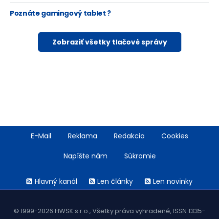
Poznáte gamingový tablet ?
Zobraziť všetky tlačové správy
Footer
E-Mail
Reklama
Redakcia
Cookies
menu
Napíšte nám
Súkromie
Rss
Hlavný kanál
Len články
Len novinky
menu
© 1999-2026 HWSK s.r.o., Všetky práva vyhradené, ISSN 1335-