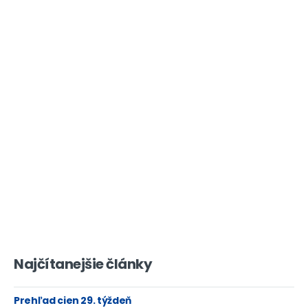
Najčítanejšie články
Prehľad cien 29. týždeň