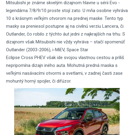
Mitsubishi je známe skvelým dizajnom hlavne u sérii Evo -
legendárna 7/8/9/10 proste stojí zato. U mňa osobne vyhráva
10 s krásnym veľkým otvorom na prednej maske. Tento typ
masky sa preniesol postupne aj na civilnú verziu Lancera, či
Outlander, čo robilo z týchto áut jedni z najkrajších na trhu. S
dizajnom však Mitsubishi nie vždy vyhráva – stačí spomenúť
Outlander (2003-2006), i-MiEV, Space Star
Eclipse Cross PHEV však ide svojou vlastnou cestou a príliš
nepripomína dizajn iného auta. Mohutná predná maska s
veľkými nasávacími otvormi a svetlami, v zadnej časti zase
mohuntý horný spojler, či difúzor.