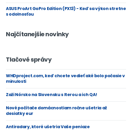
ASUS ProArt GoPro Edition (PX13) - Keď sa výkon stretne
s odolnosťou
Najčítanejšie novinky
Tlačové správy
WHDproject.com, keď chcete vedieť aké bolo počasie v
minulosti
Zaži Nórsko na Slovensku s Iterou a ich QA!
Nové počítače domácnostiam ročne ušetria až
desiatky eur
Antiradary, ktoré ušetria Vaše peniaze