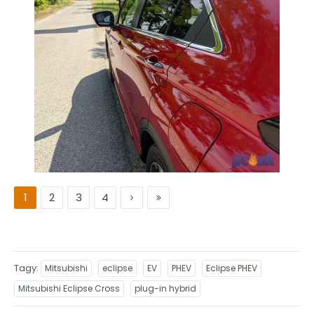
1
2
3
4
Tagy
Mitsubishi
eclipse
EV
PHEV
Eclipse PHEV
Mitsubishi Eclipse Cross
plug-in hybrid