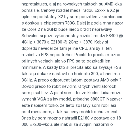
nepretaktujes, a aj na rovnakych taktoch su AMD-cka
pomalsie. Cenovy rozdiel medzi radou E2xxx a X2 je
uplne nepodstatny. X2 by som pouzil len v kombinacii
s doskou s chipsetom 780G. Dalej je podla mna nazor
ze Core 2 na 2GHz bude nieco brzdit nepravdivy.
Schvalne si pozri vykonnostny rozdiel medzi E8400 @
4GHz + 3870 a E2180 @ 2Ghz + 3870. Keby si
dopredu nevedel ze tam je ine CPU, ani by si ten
rozdiel vo FPS nepostrehol. Pocitit to pocitis mozno
pri inych veciach, ale vo FPS sa to odzrkadli len
minimalne. A kazdy kto si precita ako sa zvysuje FSB
tak si ju dokaze nastavit na hodnotu 300, a hned ma
3GHz. A preco odporucat ludom zostavu AMD only ?
Dovod preco to robit nevidim. O tych ventilatoroch
som pisal tiez. A pisal som i to, ze kludne ludia mozu
vymenit VGA za iny model, pripadne 8800GT. Nazaver
este napisem tolko, ze tieto zostavy som robil asi
pred mesiacom, a tak sa ceny mohli trochu zmenit.
Dnes by som mozno nahradil E2180 v zostave do 18
000 E7200-vkou, ale inak si za svojimi nazormi o