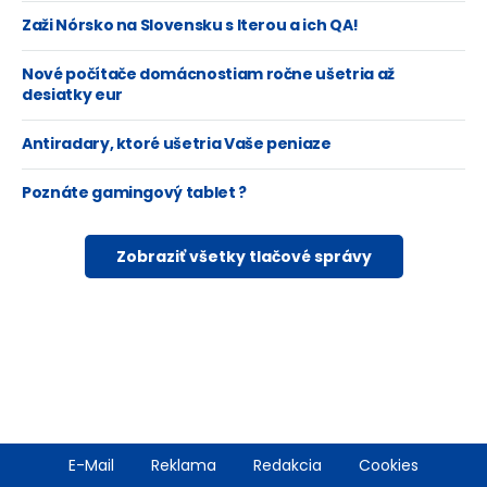
Zaži Nórsko na Slovensku s Iterou a ich QA!
Nové počítače domácnostiam ročne ušetria až
desiatky eur
Antiradary, ktoré ušetria Vaše peniaze
Poznáte gamingový tablet ?
Zobraziť všetky tlačové správy
Footer
E-Mail
Reklama
Redakcia
Cookies
menu