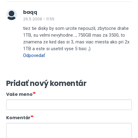
baqq
26.5.2008 - 11:55
tiez tie disky by som urcite nepouzil, zbytocne drahe
1TB, su velmi nevyhodne..., 750GB mas za 3500, to
znamena ze ked das si 3, mas viac miesta ako pri 2x
1TB a este si usetril vyse 5 tisic ;)
Odpovedať
Pridať nový komentár
Vaše meno
Komentár