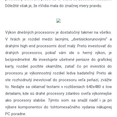
Dôležité však je, že nVidia mala do značnej miery pravdu.
Výkon dnešných procesorov je dostatočný takmer na všetko.
V hrách je rozdiel medzi lacnými, „dvetisíckorunovými“ a
drahými high-end procesormi dosť malý. Preto investovať do
drahých procesorov, pokiaľ vám ide o herný výkon, je
bezpredmetné. Ak investujete ušetrené peniaze do grafickej
karty, rozdiel pocítite okamžite, zatiaľ čo pri investícii do
procesoru je výkonnostný rozdiel ledva badateľný. Preto ak
ste rozhodnutý inevstovať do procesoru veľa peňazí, zvážte
to. Nedajte sa oklamať testami v rozlíšeniach 640x480 s low
detailami, kde sú drahé procesory zdanlivo oveľa výkonnejšie
ako procesory slabšie. Týmto som sa snažil riadiť i ja pri
výbere komponentov do tohtomesačného vydania nákupnej
PC poradne.