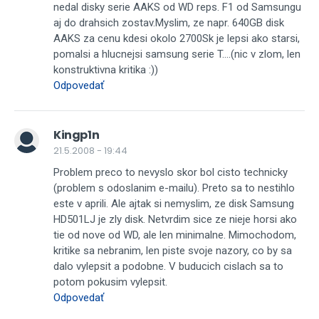
nedal disky serie AAKS od WD reps. F1 od Samsungu
aj do drahsich zostav.Myslim, ze napr. 640GB disk
AAKS za cenu kdesi okolo 2700Sk je lepsi ako starsi,
pomalsi a hlucnejsi samsung serie T....(nic v zlom, len
konstruktivna kritika :))
Odpovedať
Kingp1n
21.5.2008 - 19:44
Problem preco to nevyslo skor bol cisto technicky
(problem s odoslanim e-mailu). Preto sa to nestihlo
este v aprili. Ale ajtak si nemyslim, ze disk Samsung
HD501LJ je zly disk. Netvrdim sice ze nieje horsi ako
tie od nove od WD, ale len minimalne. Mimochodom,
kritike sa nebranim, len piste svoje nazory, co by sa
dalo vylepsit a podobne. V buducich cislach sa to
potom pokusim vylepsit.
Odpovedať