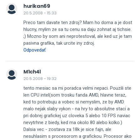
hurikan69
20.5.2008 - 15:33
Preco tam davate ten zdroj? Mam ho doma a je dost
hlucny, mylim ze sa tu cenu sa daju zohnat aj tichsie.
;) Mozno by som ani neprotestoval, ale ked uz je tam
pasivna grafika, tak urcite iny zdroj.
Odpovedať
M1ch4l
20.5.2008 - 19:32
tento mesiac sa mi poradca velmi nepaci. Pouzili ste
len CPU intel(som trosku fanda AMD, hlavne teraz,
ked to potrebuju a vobec si nemyslim, ze by AMD
malo nejak slaby vykon - na hry to absolutne staci a
pri dobrej grafickej uz cloveka 5 alebo 10 FPS naviac
nevytrhne z biedy, ked ma okolo 80 alebo kolko.)
Dalsia vec - zostava za 18k je sice fajn, ale
nesuhlasim s procesorom a grafickou. Procesor ako