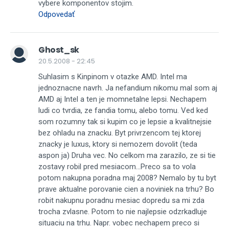
vybere komponentov stojim.
Odpovedať
Ghost_sk
20.5.2008 - 22:45
Suhlasim s Kinpinom v otazke AMD. Intel ma
jednoznacne navrh. Ja nefandium nikomu mal som aj
AMD aj Intel a ten je momnetalne lepsi. Nechapem
ludi co tvrdia, ze fandia tomu, alebo tomu. Ved ked
som rozumny tak si kupim co je lepsie a kvalitnejsie
bez ohladu na znacku. Byt privrzencom tej ktorej
znacky je luxus, ktory si nemozem dovolit (teda
aspon ja) Druha vec. No celkom ma zarazilo, ze si tie
zostavy robil pred mesiacom...Preco sa to vola
potom nakupna poradna maj 2008? Nemalo by tu byt
prave aktualne porovanie cien a noviniek na trhu? Bo
robit nakupnu poradnu mesiac dopredu sa mi zda
trocha zvlasne. Potom to nie najlepsie odzrkadluje
situaciu na trhu. Napr. vobec nechapem preco si