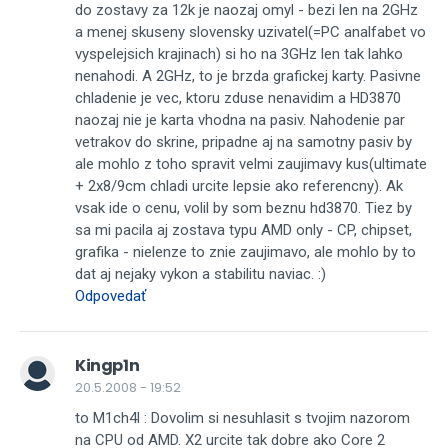
do zostavy za 12k je naozaj omyl - bezi len na 2GHz
a menej skuseny slovensky uzivatel(=PC analfabet vo
vyspelejsich krajinach) si ho na 3GHz len tak lahko
nenahodi. A 2GHz, to je brzda grafickej karty. Pasivne
chladenie je vec, ktoru zduse nenavidim a HD3870
naozaj nie je karta vhodna na pasiv. Nahodenie par
vetrakov do skrine, pripadne aj na samotny pasiv by
ale mohlo z toho spravit velmi zaujimavy kus(ultimate
+ 2x8/9cm chladi urcite lepsie ako referencny). Ak
vsak ide o cenu, volil by som beznu hd3870. Tiez by
sa mi pacila aj zostava typu AMD only - CP, chipset,
grafika - nielenze to znie zaujimavo, ale mohlo by to
dat aj nejaky vykon a stabilitu naviac. :)
Odpovedať
Kingp1n
20.5.2008 - 19:52
to M1ch4l : Dovolim si nesuhlasit s tvojim nazorom
na CPU od AMD. X2 urcite tak dobre ako Core 2