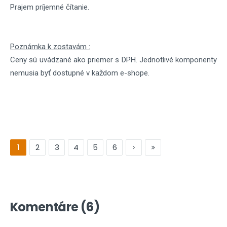
Prajem príjemné čítanie.
Poznámka k zostavám :
Ceny sú uvádzané ako priemer s DPH. Jednotlivé komponenty
nemusia byť dostupné v každom e-shope.
1
2
3
4
5
6
Komentáre (6)