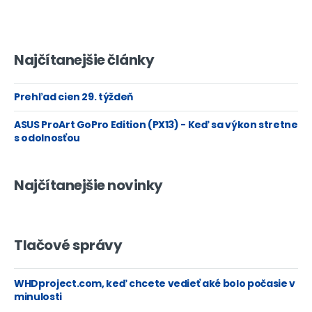
Najčítanejšie články
Prehľad cien 29. týždeň
ASUS ProArt GoPro Edition (PX13) - Keď sa výkon stretne
s odolnosťou
Najčítanejšie novinky
Tlačové správy
WHDproject.com, keď chcete vedieť aké bolo počasie v
minulosti