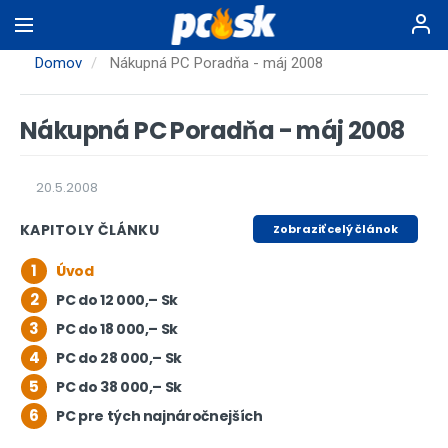
Skočiť
na
hlavný
Domov
Nákupná PC Poradňa - máj 2008
obsah
Nákupná PC Poradňa - máj 2008
20.5.2008
KAPITOLY ČLÁNKU
Zobraziť celý článok
1
Úvod
2
PC do 12 000,– Sk
3
PC do 18 000,– Sk
4
PC do 28 000,– Sk
5
PC do 38 000,– Sk
6
PC pre tých najnáročnejších