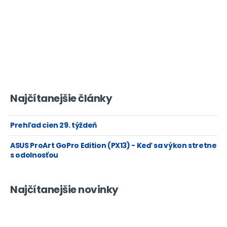
Najčítanejšie články
Prehľad cien 29. týždeň
ASUS ProArt GoPro Edition (PX13) - Keď sa výkon stretne
s odolnosťou
Najčítanejšie novinky