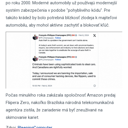
po roku 2000. Moderné automobily už používajú modernejší
systém zabezpečenia v podobe "pohyblivého kódu". Pre
takúto krádež by bolo potrebná blízkosť zlodeja k majiteľovi
automobilu, aby mohol aktívne zachytiť a blokovať kľúč.
Počas minulého roka zakázala spoločnosť Amazon predaj
Fliipera Zero, nakoľko Brazílska národná telekomunikačná
agentúra zistila, že zariadenie má byť zneužívané na
skimovanie kariet.
Zdroj:
BleepingComputer
,