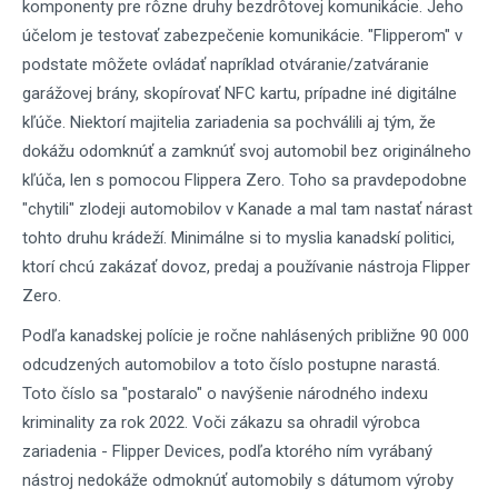
komponenty pre rôzne druhy bezdrôtovej komunikácie. Jeho
účelom je testovať zabezpečenie komunikácie. "Flipperom" v
podstate môžete ovládať napríklad otváranie/zatváranie
garážovej brány, skopírovať NFC kartu, prípadne iné digitálne
kľúče. Niektorí majitelia zariadenia sa pochválili aj tým, že
dokážu odomknúť a zamknúť svoj automobil bez originálneho
kľúča, len s pomocou Flippera Zero. Toho sa pravdepodobne
"chytili" zlodeji automobilov v Kanade a mal tam nastať nárast
tohto druhu krádeží. Minimálne si to myslia kanadskí politici,
ktorí chcú zakázať dovoz, predaj a používanie nástroja Flipper
Zero.
Podľa kanadskej polície je ročne nahlásených približne 90 000
odcudzených automobilov a toto číslo postupne narastá.
Toto číslo sa "postaralo" o navýšenie národného indexu
kriminality za rok 2022. Voči zákazu sa ohradil výrobca
zariadenia - Flipper Devices, podľa ktorého ním vyrábaný
nástroj nedokáže odmoknúť automobily s dátumom výroby