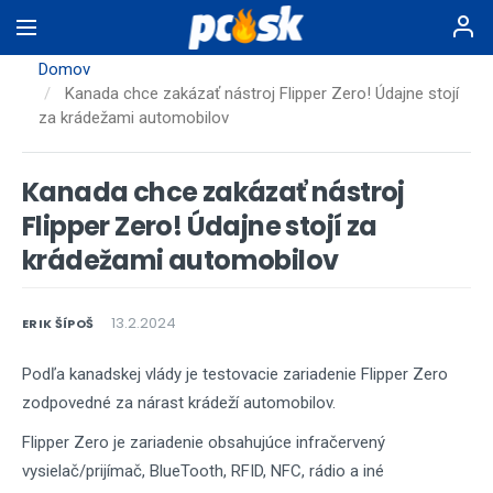
Skočiť
na
hlavný
Domov
obsah
Kanada chce zakázať nástroj Flipper Zero! Údajne stojí
za krádežami automobilov
Kanada chce zakázať nástroj
Flipper Zero! Údajne stojí za
krádežami automobilov
13.2.2024
ERIK ŠÍPOŠ
Podľa kanadskej vlády je testovacie zariadenie Flipper Zero
zodpovedné za nárast krádeží automobilov.
Flipper Zero je zariadenie obsahujúce infračervený
vysielač/prijímač, BlueTooth, RFID, NFC, rádio a iné