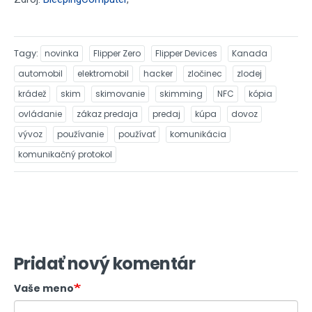
Tagy
novinka
Flipper Zero
Flipper Devices
Kanada
automobil
elektromobil
hacker
zločinec
zlodej
krádež
skim
skimovanie
skimming
NFC
kópia
ovládanie
zákaz predaja
predaj
kúpa
dovoz
vývoz
používanie
používať
komunikácia
komunikačný protokol
Pridať nový komentár
Vaše meno