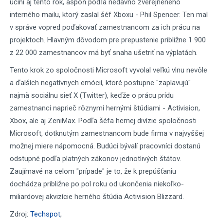
učiní aj tento rok, aspoň podľa nedávno zverejneného
interného mailu, ktorý zaslal šéf Xboxu - Phil Spencer. Ten mal
v správe vopred poďakovať zamestnancom za ich prácu na
projektoch. Hlavným dôvodom pre prepustenie približne 1 900
z 22 000 zamestnancov má byť snaha ušetriť na výplatách.
Tento krok zo spoločnosti Microsoft vyvolal veľkú vlnu nevôle
a ďalších negatívnych emócií, ktoré postupne "zaplavujú"
najmä sociálnu sieť X (Twitter), keďže o prácu prídu
zamestnanci naprieč rôznymi hernými štúdiami - Activision,
Xbox, ale aj ZeniMax. Podľa šéfa hernej divízie spoločnosti
Microsoft, dotknutým zamestnancom bude firma v najvyššej
možnej miere nápomocná. Budúci bývalí pracovníci dostanú
odstupné podľa platných zákonov jednotlivých štátov.
Zaujímavé na celom "prípade" je to, že k prepúšťaniu
dochádza približne po pol roku od ukončenia niekoľko-
miliardovej akvizície herného štúdia Activision Blizzard.
Zdroj:
Techspot
,