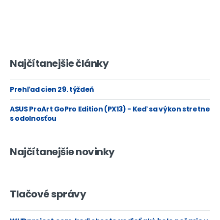
Najčítanejšie články
Prehľad cien 29. týždeň
ASUS ProArt GoPro Edition (PX13) - Keď sa výkon stretne
s odolnosťou
Najčítanejšie novinky
Tlačové správy