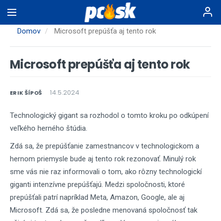
Skočiť
na
hlavný
Domov
Microsoft prepúšťa aj tento rok
obsah
Microsoft prepúšťa aj tento rok
14.5.2024
ERIK ŠÍPOŠ
Technologický gigant sa rozhodol o tomto kroku po odkúpení
veľkého herného štúdia.
Zdá sa, že prepúšťanie zamestnancov v technologickom a
hernom priemysle bude aj tento rok rezonovať. Minulý rok
sme vás nie raz informovali o tom, ako rôzny technologickí
giganti intenzívne prepúšťajú. Medzi spoločnosti, ktoré
prepúšťali patrí napríklad Meta, Amazon, Google, ale aj
Microsoft. Zdá sa, že posledne menovaná spoločnosť tak