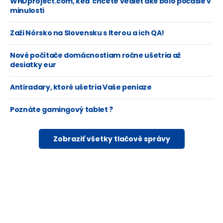
WHDproject.com, keď chcete vedieť aké bolo počasie v
minulosti
Zaži Nórsko na Slovensku s Iterou a ich QA!
Nové počítače domácnostiam ročne ušetria až
desiatky eur
Antiradary, ktoré ušetria Vaše peniaze
Poznáte gamingový tablet ?
Zobraziť všetky tlačové správy