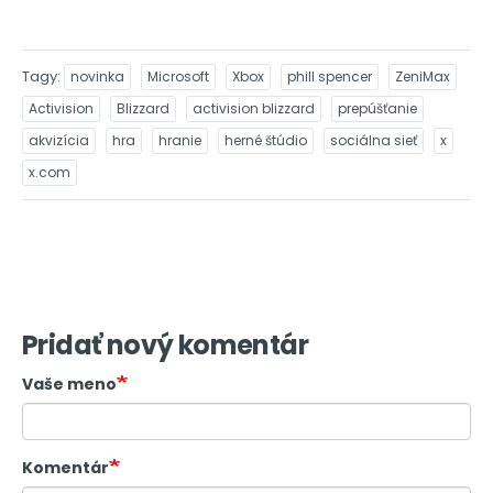
Tagy
novinka
Microsoft
Xbox
phill spencer
ZeniMax
Activision
Blizzard
activision blizzard
prepúšťanie
akvizícia
hra
hranie
herné štúdio
sociálna sieť
x
x.com
Pridať nový komentár
Vaše meno
Komentár