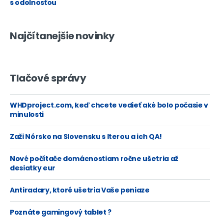
s odolnosťou
Najčítanejšie novinky
Tlačové správy
WHDproject.com, keď chcete vedieť aké bolo počasie v
minulosti
Zaži Nórsko na Slovensku s Iterou a ich QA!
Nové počítače domácnostiam ročne ušetria až
desiatky eur
Antiradary, ktoré ušetria Vaše peniaze
Poznáte gamingový tablet ?