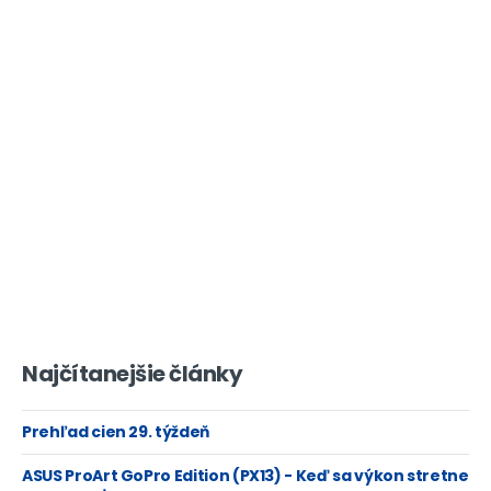
Najčítanejšie články
Prehľad cien 29. týždeň
ASUS ProArt GoPro Edition (PX13) - Keď sa výkon stretne