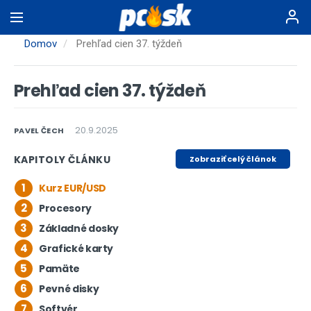
Skočiť
na
hlavný
Domov
Prehľad cien 37. týždeň
obsah
Prehľad cien 37. týždeň
20.9.2025
PAVEL ČECH
KAPITOLY ČLÁNKU
Zobraziť celý článok
1
Kurz EUR/USD
2
Procesory
3
Základné dosky
4
Grafické karty
5
Pamäte
6
Pevné disky
7
Softvér