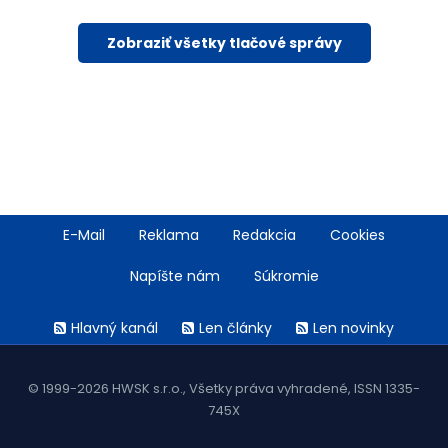
Zobraziť všetky tlačové správy
Footer
E-Mail
Reklama
Redakcia
Cookies
menu
Napíšte nám
Súkromie
Rss
Hlavný kanál
Len články
Len novinky
menu
© 1999-2026 HWSK s.r.o., Všetky práva vyhradené, ISSN 1335-
745X