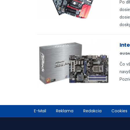
Po dl
dosie
dosie
dosky
Int
GUDA
Čo vš
navyš
Pozri
Footer
E-Mail
Reklama
Redakcia
Cookies
menu