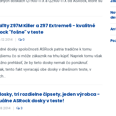
Zaž
dných doskách Q1900-ITX a Q2900-ITX od ASRock, ktoré sú
No
de
l1ty Z97M Killer a Z97 Extreme6 - kvalitné
An
ock "fošne" v teste
.12.2014
0
Po
dné dosky spoločnosti ASRock patria tradične k tomu
jšiemu čo si môže zákazník na trhu kúpiť. Napriek tomu však
no prehlásiť, že by tieto dosky nemali čo ponúknuť.
k, tento fakt vyvracajú obe dosky v dnešnom teste, v
h...
dosky, tri rozdielne čipsety, jeden výrobca -
uálne ASRock dosky v teste!
.8.2014
3