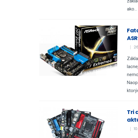
zákla
ako...
Fata
ASR
26
Zákla
lacne
nemož
Naopa
ktorýc
Tri 
akt
10