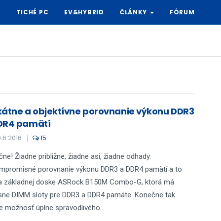
Y
TICHÉ PC
EV&HYBRID
ČLÁNKY
FÓRUM
kátne a objektívne porovnanie výkonu DDR3
DR4 pamätí
.6.2016
15
ne! Žiadne približne, žiadne asi, žiadne odhady.
mpromisné porovnanie výkonu DDR3 a DDR4 pamätí a to
a základnej doske ASRock B150M Combo-G, ktorá má
sne DIMM sloty pre DDR3 a DDR4 pamäte. Konečne tak
možnosť úplne spravodlivého...