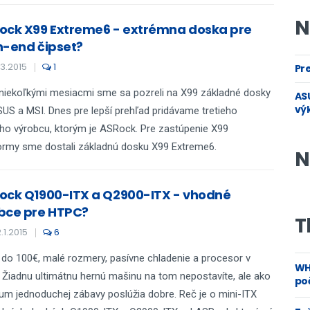
N
ock X99 Extreme6 - extrémna doska pre
h-end čipset?
.3.2015
1
Pre
niekoľkými mesiacmi sme sa pozreli na X99 základné dosky
ASU
vý
US a MSI. Dnes pre lepší prehľad pridávame tretieho
ho výrobcu, ktorým je ASRock. Pre zastúpenie X99
ormy sme dostali základnú dosku X99 Extreme6.
N
ock Q1900-ITX a Q2900-ITX - vhodné
bce pre HTPC?
T
.1.2015
6
do 100€, malé rozmery, pasívne chladenie a procesor v
WH
 Žiadnu ultimátnu hernú mašinu na tom nepostavíte, ale ako
poč
um jednoduchej zábavy poslúžia dobre. Reč je o mini-ITX