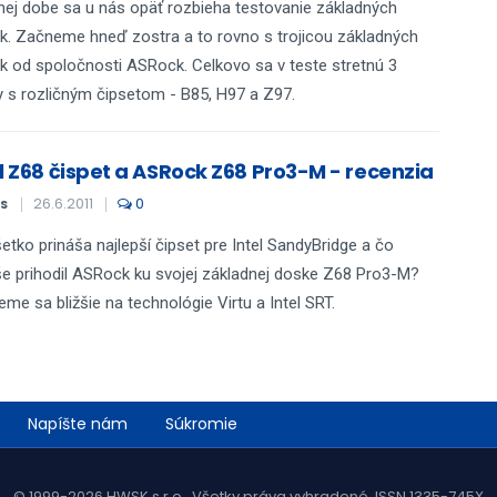
hej dobe sa u nás opäť rozbieha testovanie základných
k. Začneme hneď zostra a to rovno s trojicou základných
k od spoločnosti ASRock. Celkovo sa v teste stretnú 3
 s rozličným čipsetom - B85, H97 a Z97.
el Z68 čispet a ASRock Z68 Pro3-M - recenzia
26.6.2011
0
S
etko prináša najlepší čipset pre Intel SandyBridge a čo
e prihodil ASRock ku svojej základnej doske Z68 Pro3-M?
eme sa bližšie na technológie Virtu a Intel SRT.
Napíšte nám
Súkromie
© 1999-2026 HWSK s.r.o., Všetky práva vyhradené, ISSN 1335-745X