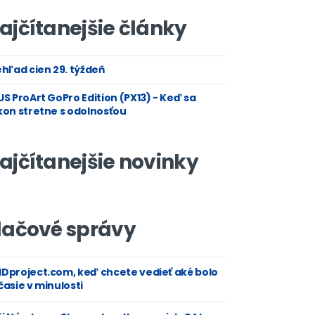
ajčítanejšie články
hľad cien 29. týždeň
S ProArt GoPro Edition (PX13) - Keď sa
kon stretne s odolnosťou
ajčítanejšie novinky
lačové správy
Dproject.com, keď chcete vedieť aké bolo
asie v minulosti