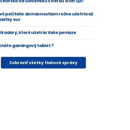
i Nórsko na Slovensku s Iterou a ich QA!
vé počítače domácnostiam ročne ušetria až
siatky eur
tiradary, ktoré ušetria Vaše peniaze
znáte gamingový tablet ?
Zobraziť všetky tlačové správy