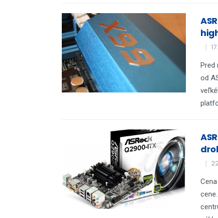
ASR
hig
17
Pred 
od AS
veľké
platf
ASR
dro
22
Cena 
cene.
centr