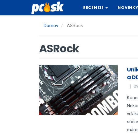
Skočiť
RECENZIE
NOVINK
na
hlavný
obsah
Domov
ASRock
ASRock
Uni
a D
29
Koneč
Neko
vďak
súča
máme 