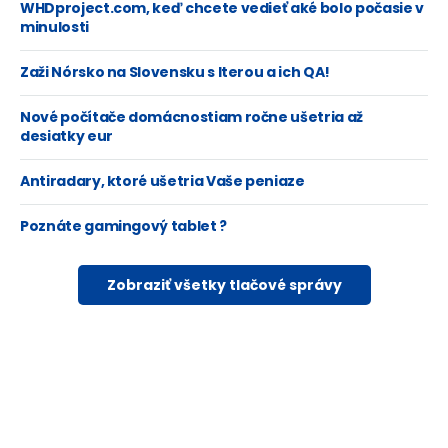
WHDproject.com, keď chcete vedieť aké bolo počasie v
minulosti
Zaži Nórsko na Slovensku s Iterou a ich QA!
Nové počítače domácnostiam ročne ušetria až
desiatky eur
Antiradary, ktoré ušetria Vaše peniaze
Poznáte gamingový tablet ?
Zobraziť všetky tlačové správy