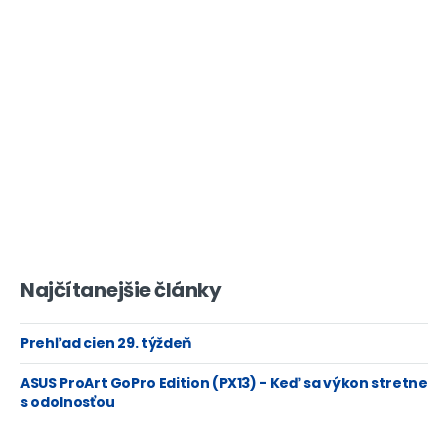
Najčítanejšie články
Prehľad cien 29. týždeň
ASUS ProArt GoPro Edition (PX13) - Keď sa výkon stretne
s odolnosťou