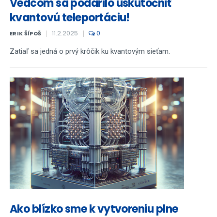
Vedcom sa podarilo uskutočniť
kvantovú teleportáciu!
11.2.2025
0
ERIK ŠÍPOŠ
Zatiaľ sa jedná o prvý krôčik ku kvantovým sieťam.
Ako blízko sme k vytvoreniu plne