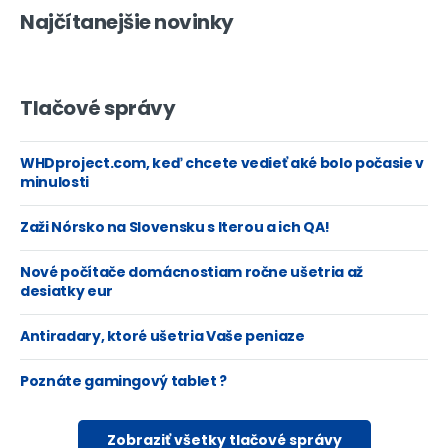
Najčítanejšie novinky
Tlačové správy
WHDproject.com, keď chcete vedieť aké bolo počasie v
minulosti
Zaži Nórsko na Slovensku s Iterou a ich QA!
Nové počítače domácnostiam ročne ušetria až
desiatky eur
Antiradary, ktoré ušetria Vaše peniaze
Poznáte gamingový tablet ?
Zobraziť všetky tlačové správy