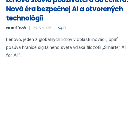
Nová éra bezpečnej AI a otvorených
technológií
22.6.2025
0
ERIK ŠÍPOŠ
Lenovo, jeden z globálnych lídrov v oblasti inovácií, opäť
posúva hranice digitálneho sveta vďaka filozofii „Smarter AI
for All“.