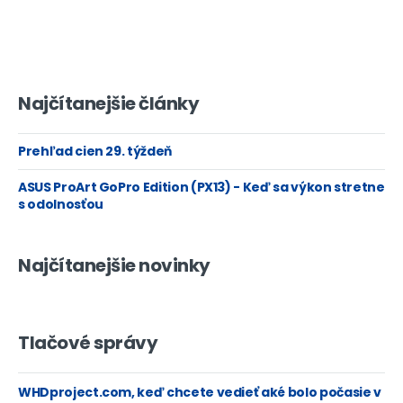
Najčítanejšie články
Prehľad cien 29. týždeň
ASUS ProArt GoPro Edition (PX13) - Keď sa výkon stretne
s odolnosťou
Najčítanejšie novinky
Tlačové správy
WHDproject.com, keď chcete vedieť aké bolo počasie v