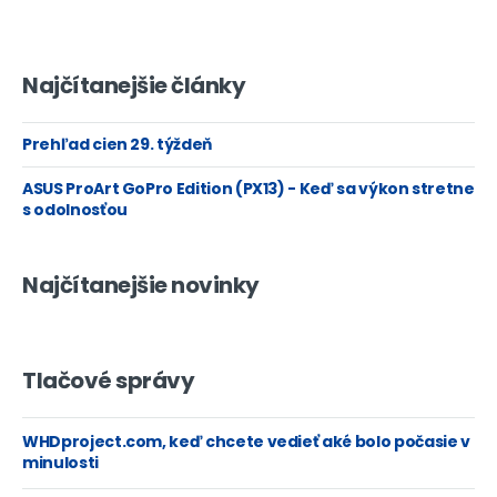
Najčítanejšie články
Prehľad cien 29. týždeň
ASUS ProArt GoPro Edition (PX13) - Keď sa výkon stretne
s odolnosťou
Najčítanejšie novinky
Tlačové správy
WHDproject.com, keď chcete vedieť aké bolo počasie v
minulosti