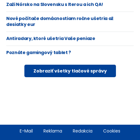
Zaži Nórsko na Slovensku s Iterou a ich QA!
Nové počítače domácnostiam ročne ušetria až
desiatky eur
Antiradary, ktoré ušetria Vaše peniaze
Poznáte gamingový tablet ?
Zobraziť všetky tlačové správy
Footer
E-Mail
Reklama
Redakcia
Cookies
menu