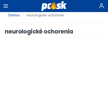
Skočiť
na
hlavný
Domov
neurologické ochorenia
obsah
neurologické ochorenia