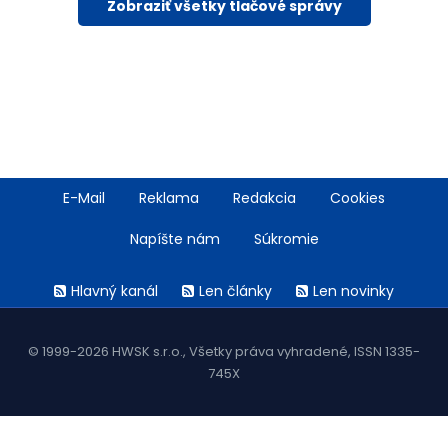
Zobraziť všetky tlačové správy
Footer
E-Mail
Reklama
Redakcia
Cookies
menu
Napíšte nám
Súkromie
Rss
Hlavný kanál
Len články
Len novinky
menu
© 1999-2026 HWSK s.r.o., Všetky práva vyhradené, ISSN 1335-
745X