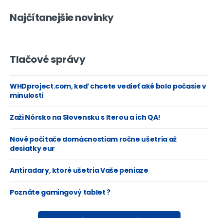
Najčítanejšie novinky
Tlačové správy
WHDproject.com, keď chcete vedieť aké bolo počasie v
minulosti
Zaži Nórsko na Slovensku s Iterou a ich QA!
Nové počítače domácnostiam ročne ušetria až
desiatky eur
Antiradary, ktoré ušetria Vaše peniaze
Poznáte gamingový tablet ?