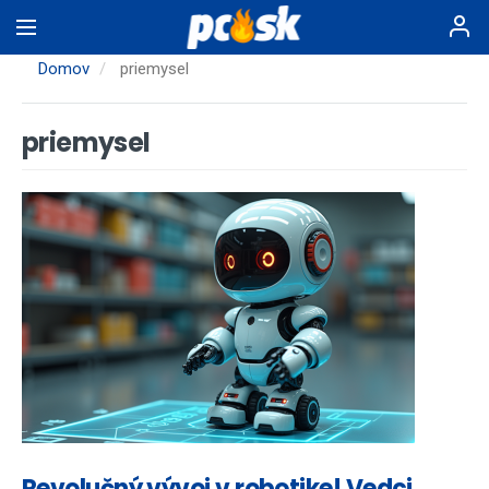
Skočiť
na
hlavný
Domov
priemysel
obsah
priemysel
Revolučný vývoj v robotike! Vedci