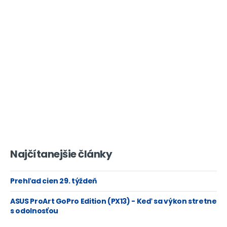
Najčítanejšie články
Prehľad cien 29. týždeň
ASUS ProArt GoPro Edition (PX13) - Keď sa výkon stretne
s odolnosťou