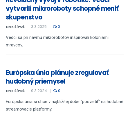
vytvorili mikroroboty schopné meniť
skupenstvo
3.3.2025
0
ERIK ŠÍPOŠ
Vedci sa pri návrhu mikrorobotov inšpirovali kolóniami
mravcov.
Európska únia plánuje zregulovať
hudobný priemysel
9.3.2024
0
ERIK ŠÍPOŠ
Európska únia si chce v najbližšej dobe "posvietiť" na hudobné
streamovacie platformy.