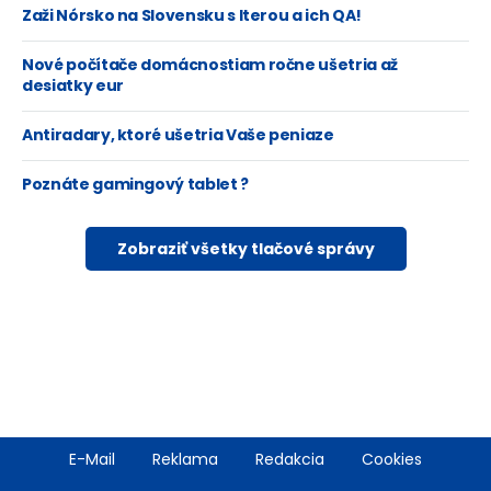
Zaži Nórsko na Slovensku s Iterou a ich QA!
Nové počítače domácnostiam ročne ušetria až
desiatky eur
Antiradary, ktoré ušetria Vaše peniaze
Poznáte gamingový tablet ?
Zobraziť všetky tlačové správy
Footer
E-Mail
Reklama
Redakcia
Cookies
menu