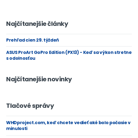
Najčítanejšie články
Prehľad cien 29. týždeň
ASUS ProArt GoPro Edition (PX13) - Keď sa výkon stretne
s odolnosťou
Najčítanejšie novinky
Tlačové správy
WHDproject.com, keď chcete vedieť aké bolo počasie v
minulosti