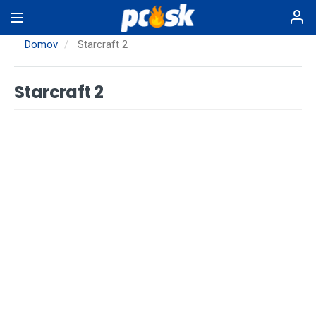
Skočiť
na
hlavný
Domov
Starcraft 2
obsah
Starcraft 2