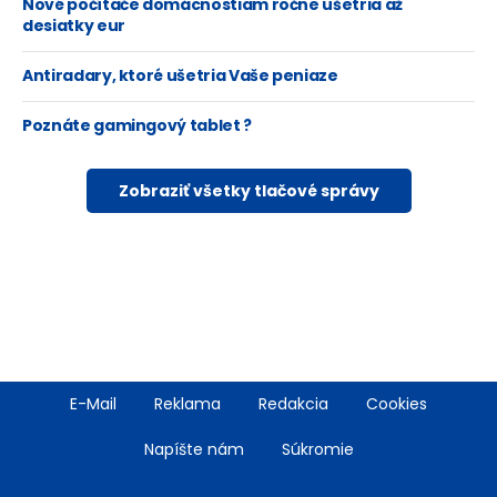
Nové počítače domácnostiam ročne ušetria až
desiatky eur
Antiradary, ktoré ušetria Vaše peniaze
Poznáte gamingový tablet ?
Zobraziť všetky tlačové správy
Footer
E-Mail
Reklama
Redakcia
Cookies
menu
Napíšte nám
Súkromie
Rss