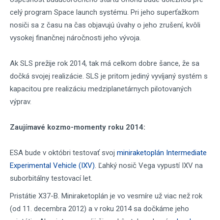
celý program Space launch systému. Pri jeho superťažkom
nosiči sa z času na čas objavujú úvahy o jeho zrušení, kvôli
vysokej finančnej náročnosti jeho vývoja.
Ak SLS prežije rok 2014, tak má celkom dobre šance, že sa
dočká svojej realizácie. SLS je pritom jediný vyvíjaný systém s
kapacitou pre realizáciu medziplanetárnych pilotovaných
výprav.
Zaujímavé kozmo-momenty roku 2014:
ESA bude v októbri testovať svoj
miniraketoplán Intermediate
Experimental Vehicle (IXV)
. Ľahký nosič Vega vypustí IXV na
suborbitálny testovací let.
Pristátie X37-B. Miniraketoplán je vo vesmíre už viac než rok
(od 11. decembra 2012) a v roku 2014 sa dočkáme jeho