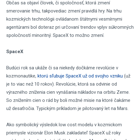
Občas sa objaví človek, či spoločnosť, ktorá zmení
smerovanie trhu, takpovediac zmení pravidlá hry. Na trhu
kozmických technológii ovládanom štátnymi vesmírnymi
agentúrami bol doteraz pri určovaní trendov vplyv súkromných
spoločností minoritný. SpaceX to možno zmení.
SpaceX
Budúci rok sa ukáže či sa niekedy dočkáme revolúcie v
kozmonautike,
ktorú sľubuje SpaceX už od svojho vzniku
(už
je to viac než 10 rokov). Revolúcie, ktorá sa odvinie od
výrazného zníženia cien vynášania nákladov na orbitu Zeme.
So znížením cien o rád by boli možné misie na ktoré čakáme
už desaťročia. Typickým príkladom je pilotovaný let na Mars.
Ako symbolický výsledok low cost modelu v kozmickom
priemysle vizionár Elon Musk zakladateľ SpaceX už roky