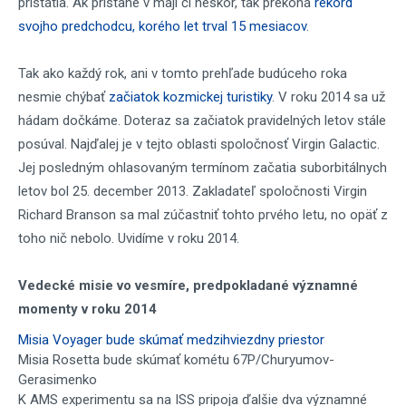
pristátia. Ak pristane v máji či neskôr, tak prekoná
rekord
svojho predchodcu, korého let trval 15 mesiacov
.
Tak ako každý rok, ani v tomto prehľade budúceho roka
nesmie chýbať
začiatok kozmickej turistiky
. V roku 2014 sa už
hádam dočkáme. Doteraz sa začiatok pravidelných letov stále
posúval. Najďalej je v tejto oblasti spoločnosť Virgin Galactic.
Jej posledným ohlasovaným termínom začatia suborbitálnych
letov bol 25. december 2013. Zakladateľ spoločnosti Virgin
Richard Branson sa mal zúčastniť tohto prvého letu, no opäť z
toho nič nebolo. Uvidíme v roku 2014.
Vedecké misie vo vesmíre, predpokladané významné
momenty v roku 2014
Misia Voyager bude skúmať medzihviezdny priestor
Misia Rosetta bude skúmať kométu 67P/Churyumov-
Gerasimenko
K AMS experimentu sa na ISS pripoja ďalšie dva významné