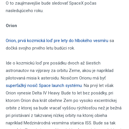
O to zaujímavejšie bude sledovať SpaceX počas
nasledujúceho roku.
Orion
Orion, prvá kozmická loď pre lety do hlbokého vesmíru
sa
dočká svojho prvého letu budúci rok.
Ide o kozmickú loď pre posádku dvoch až šiestich
astronautov na výpravy za orbitu Zeme, akou je napríklad
pilotovaná misia k asteroidu. Nosičom Orionu má byť
superťažký nosič Space launch systému
. Na prvý let však
Orion vynesie Delta IV Heavy. Bude to let bez posádky, pri
ktorom Orion dva krát obehne Zem po vysoko excentrickej
orbite z ktorej sa bude vracať vyššou rýchlosťou než je bežná
pri pristávaní z takzvanej nízkej orbity na ktorej obieha
napríklad Medzinárodná vesmírna stanica ISS. Bude sa tak