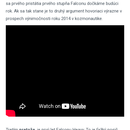
sa prvého pristátia prvého stupňa Falconu dočkáme budúci
rok. Ak sa tak stane je to druhý argument hovoriaci výrazne v
prospech výnimočnosti roku 2014 v kozmonautike.
Tretím
pretože
, je prvý let Falconu Heavy. To je ťažký nosič