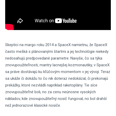
Skeptici na margo roku 2014 a SpaceX namietnu, že SpaceX
často mešká s plánovanými štartmi a jej technológie niekedy
nedosahujú predpovedané parametre. Navyše, čo sa týka
znovupoužiteľnosti, mantry lacnejšej kozmonautiky, v SpaceX
sa práve dostávajú ku kľúčovým momentom v jej vývoji. Teraz
sa ukáže či dokážu to čo nik doteraz nedokázal, či prekonajú
prekážky, ktoré nezvládli napríklad raketoplány. Tie síce
znovupoužiteľné boli, no za cenu neúnosne vysokých
nákladov, kde znovupoužiteľný nosič fungoval, no bol drahší
než jednorazové klasické nosiče.