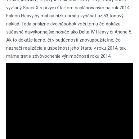
vyvíjaný SpaceX s prvým štartom naplánovaným na rok 2014.
Falcon Heavy by mal na nízku orbitu vynášať až 53 tonový
náklad. Teda približne dvojnásobok voči tomu čo dokážu
súčasné najvýkonnejšie nosiče ako Delta IV Heavy či Ariane 5.
Ak to dokáže lacno, či v budúcnosti znovupoužiteľne, čo
naznačí realizácia a úspešnosť jeho štartu v roku 2014, tak
máme tretie zdvôvodnenie výnimočnosti roku 2014.