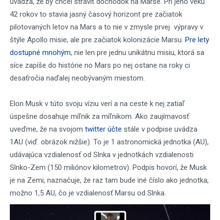
uvádza, že by chcel stráviť dôchodok na Marse. Pri jeho veku
42 rokov to stavia jasný časový horizont pre začiatok
pilotovaných letov na Mars a to nie v zmysle prvej výpravy v
štýle Apollo misie, ale pre začiatok kolonizácie Marsu.
Pre lety
dostupné mnohým
, nie len pre jednu unikátnu misiu, ktorá sa
síce zapíše do histórie no Mars po nej ostane na roky ci
desaťročia naďalej neobývaným miestom.
Elon Musk v túto svoju víziu verí a na ceste k nej zatiaľ
úspešne dosahuje míľnik za míľnikom. Ako zaujímavosť
uveďme, že na svojom
twitter účte
stále v podpise uvádza
1AU (viď. obrázok nižšie). To je 1 astronomická jednotka (AU),
udávajúca vzdialenosť od Slnka v jednotkách vzdialenosti
Slnko-Zem (150 miliónov kilometrov). Podpis hovorí, že Musk
je na Zemi, naznačuje, že raz tam bude iné číslo ako jednotka,
možno 1,5 AU, čo je vzdialenosť Marsu od Slnka.