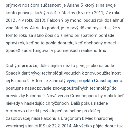
príjmov) nosičom súčasnosti je Ariane 5, ktorý si na svoje
konto pripisuje každý rok 4-7 štartov (5 v roku 2011, 7 v roku
2012 , 4 v roku 2013). Falcon 9 by mohol budúci rok dosiahnuť
viac štartov. Ak sa to podarí, je to prvý dôvod myslieť si, že v
tomto roku sa stalo čosi čo z neho pri spätnom pohľade
spraví rok, keď sa to pohlo dopredu, keď obchodný model
SpaceX začal fungovať v podmienkach reálneho trhu.
Druhým
pretože
, dôležitejším než to prvé, je ako sa bude
SpaceX dariť vývoj technológii vedúcich k znovupoužiteľnosti
jej Falconu 9. V tom je zahrnutý
vývoj projektu Grasshopper
a
postupné nasadzovanie znovupoužiteľných technológií do
prevádzky Falconu 9. Nová verzia Grasshopperu by mala letieť
niekedy v nasledujúcich týždňoch. Ďalší pokus riadene
motorovo ubrzdiť prvý stupeň prebehne pri ďalšej
zásobovacej misii Falconu s Dragonom k Medzinárodnej
vesmírnej stanici ISS už 22.2. 2014. Ak všetko pôjde dobre tak