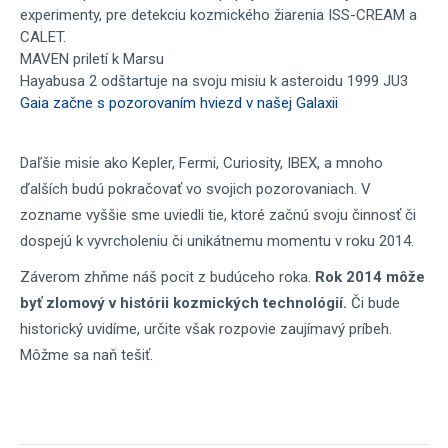
experimenty, pre detekciu kozmického žiarenia ISS-CREAM a
CALET.
MAVEN priletí k Marsu
Hayabusa 2 odštartuje na svoju misiu k asteroidu 1999 JU3
Gaia začne s pozorovaním hviezd v našej Galaxii
Daľšie misie ako Kepler, Fermi, Curiosity, IBEX, a mnoho
ďalších budú pokračovať vo svojich pozorovaniach. V
zozname vyššie sme uviedli tie, ktoré začnú svoju činnosť či
dospejú k vyvrcholeniu či unikátnemu momentu v roku 2014.
Záverom zhňme náš pocit z budúceho roka.
Rok 2014 môže
byť zlomový v histórii kozmických technológií.
Či bude
historický uvidíme, určite však rozpovie zaujímavý príbeh.
Môžme sa naň tešiť.