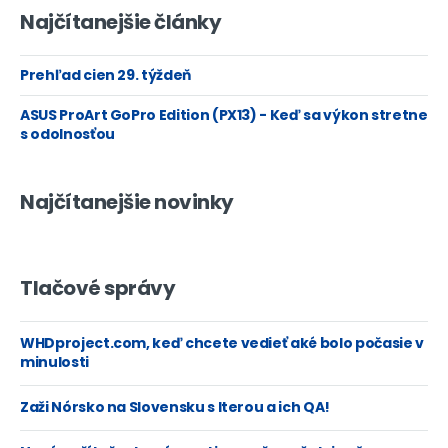
Najčítanejšie články
Prehľad cien 29. týždeň
ASUS ProArt GoPro Edition (PX13) - Keď sa výkon stretne
s odolnosťou
Najčítanejšie novinky
Tlačové správy
WHDproject.com, keď chcete vedieť aké bolo počasie v
minulosti
Zaži Nórsko na Slovensku s Iterou a ich QA!