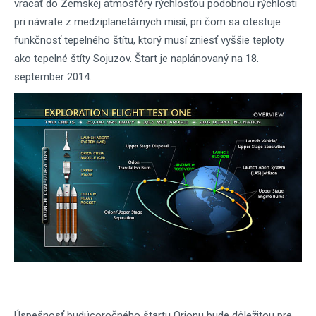
vracať do Zemskej atmosféry rýchlosťou podobnou rýchlosti
pri návrate z medziplanetárnych misií, pri čom sa otestuje
funkčnosť tepelného štítu, ktorý musí zniesť vyššie teploty
ako tepelné štíty Sojuzov. Štart je naplánovaný na 18.
september 2014.
Úspešnosť budúcoročného štartu Orionu bude dôležitou pre