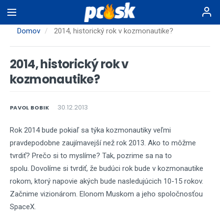
Skočiť
na
hlavný
Domov
2014, historický rok v kozmonautike?
obsah
2014, historický rok v
kozmonautike?
30.12.2013
PAVOL BOBIK
Rok 2014 bude pokiaľ sa týka kozmonautiky veľmi
pravdepodobne zaujímavejší než rok 2013. Ako to môžme
tvrdiť? Prečo si to myslíme? Tak, pozrime sa na to
spolu.
Dovolíme si tvrdiť, že budúci rok bude v kozmonautike
rokom, ktorý napovie akých bude nasledujúcich 10-15 rokov.
Začnime vizionárom. Elonom Muskom a jeho spoločnosťou
SpaceX.