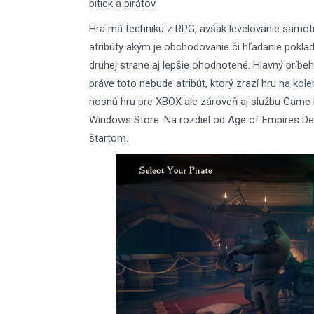
bitiek a pirátov.
Hra má techniku z RPG, avšak levelovanie samot
atribúty akým je obchodovanie či hľadanie poklad
druhej strane aj lepšie ohodnotené. Hlavný príbeh
práve toto nebude atribút, ktorý zrazí hru na kol
nosnú hru pre XBOX ale zároveň aj službu Game P
Windows Store. Na rozdiel od Age of Empires Def
štartom.