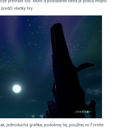
že prevrátiť loď. More a pôsobenie vetra je podľa môjho
 predčí všetky hry
.
ak, jednoduchá grafika, podobnej tej, použitej vo Fornite.