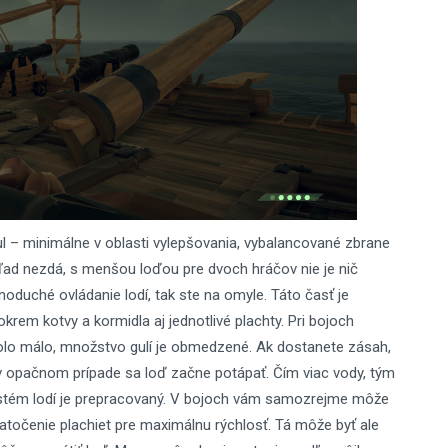
tul – minimálne v oblasti vylepšovania, vybalancované zbrane
hľad nezdá, s menšou loďou pre dvoch hráčov nie je nič
oduché ovládanie lodí, tak ste na omyle. Táto časť je
krem kotvy a kormidla aj jednotlivé plachty. Pri bojoch
olo málo, množstvo gulí je obmedzené. Ak dostanete zásah,
 v opačnom prípade sa loď začne potápať. Čím viac vody, tým
ystém lodí je prepracovaný. V bojoch vám samozrejme môže
atočenie plachiet pre maximálnu rýchlosť. Tá môže byť ale