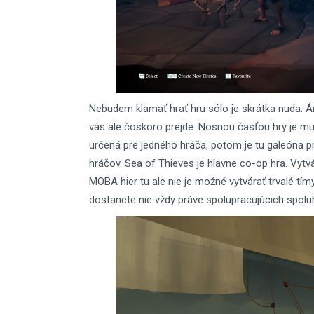
Nebudem klamať hrať hru sólo je skrátka nuda. Áno
vás ale čoskoro prejde. Nosnou časťou hry je multi
určená pre jedného hráča, potom je tu galeóna p
hráčov. Sea of Thieves je hlavne co-op hra. Vytvá
MOBA hier tu ale nie je možné vytvárať trvalé tí
dostanete nie vždy práve spolupracujúcich spolu