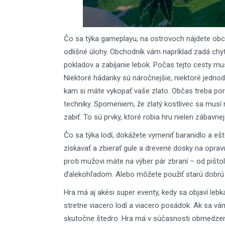
Čo sa týka gameplayu, na ostrovoch nájdete obc
odlišné úlohy. Obchodník vám napríklad zadá chyta
pokladov a zabíjanie lebok. Počas tejto cesty mus
Niektoré hádanky sú náročnejšie, niektoré jedn
kam si máte vykopať vaše zlato. Občas treba pora
techniky. Spomeniem, že zlatý kostlivec sa musí
zabiť. To sú prvky, ktoré robia hru nielen zábavnejš
Čo sa týka lodí, dokážete vymeniť baranidlo a ešt
získavať a zbierať gule a drevené dosky na opra
proti mužovi máte na výber pár zbraní – od pišto
ďalekohľadom. Alebo môžete použiť starú dobrú
Hra má aj akési super eventy, kedy sa objaví leb
stretne viacero lodí a viacero posádok. Ak sa v
skutočne štedro. Hra má v súčasnosti obmedzenie 