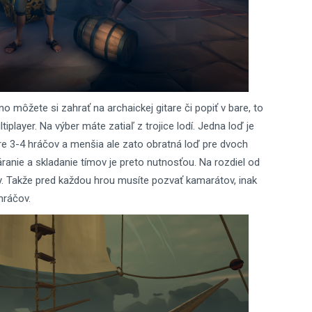
 môžete si zahrať na archaickej gitare či popiť v bare, to
player. Na výber máte zatiaľ z trojice lodí. Jedna loď je
re 3-4 hráčov a menšia ale zato obratná loď pre dvoch
ranie a skladanie tímov je preto nutnosťou. Na rozdiel od
my. Takže pred každou hrou musíte pozvať kamarátov, inak
hráčov.