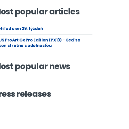
ost popular articles
hľad cien 29. týždeň
S ProArt GoPro Edition (PX13) - Keď sa
kon stretne s odolnosťou
ost popular news
ress releases