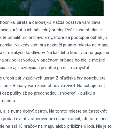
hodníka, piráta a čarodejku. Každá postava vám dáva
nie kurčiat a ich následný predaj. Pirát zase hľadanie
íte odhaliť určité hlavolamy, ktoré sa postupne odhaľujú.
oduchšie. Niekedy vám hra naznačí priamo miesto na mape,
ziť nejakých kostlivcov. Na každého kostlivca fungujú iné
 najprv poliať vodou, v opačnom prípade ho nie je možné
iu ale aj zložitejšiu a je nutné pri nej rozmýšľať.
e urobiť pár vizuálnych úprav. Z hľadiska hry potrebujete
vu lode. Banány vám zase obnovujú život. Na súboje muž
lí cez pušky až po predchodcu „sniperky“ - pušku s
 mačetu.
ka, a je nutné dobyť ostrov. Na tomto mieste sa častokrát
ám podarí event v stanovenom čase ukončiť, ste odmenení
na asi 16 hráčov na mapu alebo približne 6 lodí. Nie je to