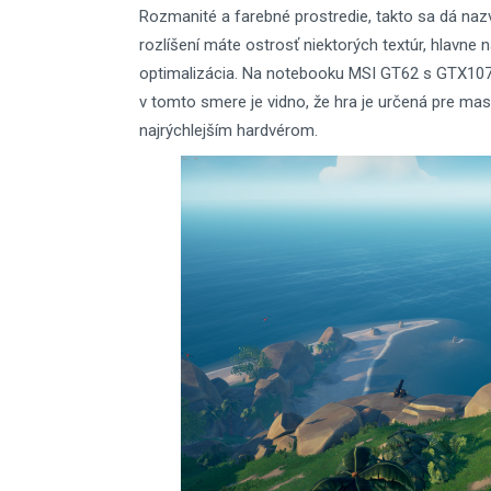
Rozmanité a farebné prostredie, takto sa dá nazva
rozlíšení máte ostrosť niektorých textúr, hlavne n
optimalizácia. Na notebooku MSI GT62 s GTX1070
v tomto smere je vidno, že hra je určená pre mas
najrýchlejším hardvérom.