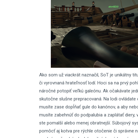
Ako som už viackrát naznačil, SoT je unikátny ti
či vyrovnaná hrateľnosť lodí. Hoci sa na prvý po
náročné potopiť veľkú galeónu. Ak očakávate jedn
skutočne slušne prepracovaná. Na lodi ovládate o
musíte zase dopĺňať gule do kanónov, a aby neb
musíte zabehnúť do podpalubia a zaplátať diery,
ste pomalší alebo menej obratnejší. Súbojový s
pomôcť aj kotva pre rýchle otočenie či správne n