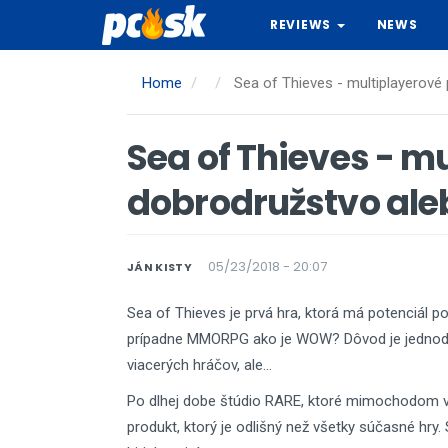
Skip
REVIEWS
NEWS
to
main
content
Home
Sea of Thieves - multiplayerové
Sea of Thieves - m
dobrodružstvo ale
05/23/2018 - 20:07
JÁN KISTY
Sea of Thieves je prvá hra, ktorá má potenciál 
prípadne MMORPG ako je WOW? Dôvod je jednoduch
viacerých hráčov, ale…
Po dlhej dobe štúdio RARE, ktoré mimochodom v mi
produkt, ktorý je odlišný než všetky súčasné h