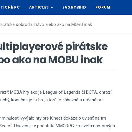
TICHÉ PC
ARTICLES
EV&HYBRID
FORUM
 pirátske dobrodružstvo alebo ako na MOBU inak
ultiplayerové pirátske
bo ako na MOBU inak
poraziť MOBA hry ako je League of Legends či DOTA, ohrozí
ý, konečne je tu hra, ktorá je zábavná a určená pre
nulosti vyvíjalo hry pre Kinect dokázalo uviesť na trh
ry. Sea of Thieves je v podstate MMORPG zo sveta námorných