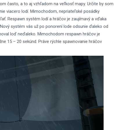
lkom často, a to aj vzhľadom na veľkosť mapy. Určite by som
anie viacero lodí. Mimochodom, nepriateľské posádky
šľať. Respawn systém lodí a hráčov je zaujímavý a vďaka
. Nový systém vás už po ponorení lode odsunie ďaleko od
wnoval loď neďaleko. Mimochodom respawn hráčov je
ližne 15 – 20 sekúnd. Práve rýchle spawnovanie hráčov