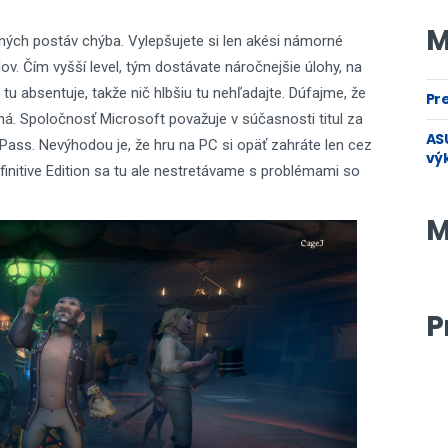
M
ných postáv chýba. Vylepšujete si len akési námorné
ov. Čím vyšší level, tým dostávate náročnejšie úlohy, na
 tu absentuje, takže nič hlbšiu tu nehľadajte. Dúfajme, že
Pre
ená. Spoločnosť Microsoft považuje v súčasnosti titul za
ASU
ass. Nevýhodou je, že hru na PC si opäť zahráte len cez
vý
initive Edition sa tu ale nestretávame s problémami so
M
P