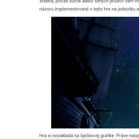
zradná, počas búrok alebo silných prúdov vám mô
názoru implementované v tejto hre na jednotku a
Hra si nezakladá na špičkovej grafike. Práve naop