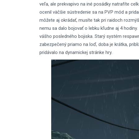
veľa, ale prekvapivo na iné posádky natrafíte ce
ocenil väčšie sústredenie sa na PVP mód a prid
môžete aj okrádať, musíte tak pri raidoch rozmý
nemu sa dalo bojovať o lebku kľudne aj 4 hodiny
vášho posledného bojiska. Starý systém respa
zabezpečený priamo na loď, doba je krátka, prib
pridávalo na dynamickej stránke hry.