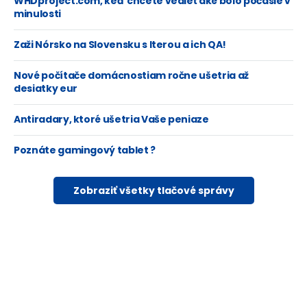
WHDproject.com, keď chcete vedieť aké bolo počasie v
minulosti
Zaži Nórsko na Slovensku s Iterou a ich QA!
Nové počítače domácnostiam ročne ušetria až
desiatky eur
Antiradary, ktoré ušetria Vaše peniaze
Poznáte gamingový tablet ?
Zobraziť všetky tlačové správy