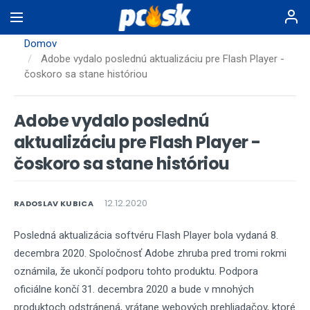
Skočiť
na
hlavný
Domov
obsah
Adobe vydalo poslednú aktualizáciu pre Flash Player -
čoskoro sa stane históriou
Adobe vydalo poslednú
aktualizáciu pre Flash Player -
čoskoro sa stane históriou
12.12.2020
RADOSLAV KUBICA
Posledná aktualizácia softvéru Flash Player bola vydaná 8.
decembra 2020. Spoločnosť Adobe zhruba pred tromi rokmi
oznámila, že ukončí podporu tohto produktu. Podpora
oficiálne končí 31. decembra 2020 a bude v mnohých
produktoch odstránená, vrátane webových prehliadačov, ktoré