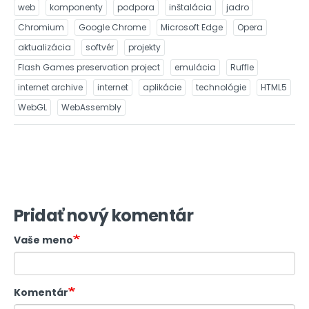
web
komponenty
podpora
inštalácia
jadro
Chromium
Google Chrome
Microsoft Edge
Opera
aktualizácia
softvér
projekty
Flash Games preservation project
emulácia
Ruffle
internet archive
internet
aplikácie
technológie
HTML5
WebGL
WebAssembly
Pridať nový komentár
Vaše meno
Komentár