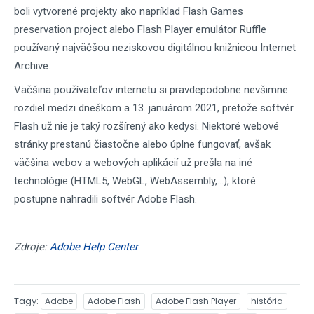
boli vytvorené projekty ako napríklad Flash Games
preservation project alebo Flash Player emulátor Ruffle
používaný najväčšou neziskovou digitálnou knižnicou Internet
Archive.
Väčšina používateľov internetu si pravdepodobne nevšimne
rozdiel medzi dneškom a 13. januárom 2021, pretože softvér
Flash už nie je taký rozšírený ako kedysi. Niektoré webové
stránky prestanú čiastočne alebo úplne fungovať, avšak
väčšina webov a webových aplikácií už prešla na iné
technológie (HTML5, WebGL, WebAssembly,...), ktoré
postupne nahradili softvér Adobe Flash.
Zdroje:
Adobe Help Center
Tagy
Adobe
Adobe Flash
Adobe Flash Player
história