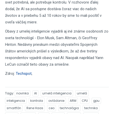
svet potrebná, ale potrebuje kontrolu. V rozhovore ďalej
dodal, že AI sa postupne dostáva čoraz viac do našich
životov a v priebehu 5 až 10 rokov by sme to mali pocítiť v
oveľa väčšej miere.
Obavy z umelej inteligencie vyjadrili aj iné známe osobnosti zo
sveta technológií - Elon Musk, Sam Altman, či Geoffrey
Hinton. Nedávny prieskum medzi obyvateľmi Spojených
štátov amerických prišiel s výsledkom, že až dve tretiny
respondentov vyjadrili obavy nad AI. Naopak napríklad Yann
LeCun označil tieto obavy za smiešne.
Zdroj:
Techspot
,
Tagy
novinka
AI
umelá inteligencia
umelá
inteligencia
kontrola
ovládanie
ARM
CPU
gpu
smartfón
Rene Haas
ceo
technológia
technika