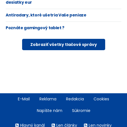
desiatky eur
Antiradary, ktoré ušetria Vaše peniaze
Poznáte gamingový tablet ?
Zobraziť všetky tlačové správy
Footer
E-Mail
Reklama
Redakcia
Cookies
menu
Napíšte nám
Súkromie
Rss
Hlavný kanál
Len články
Len novinky