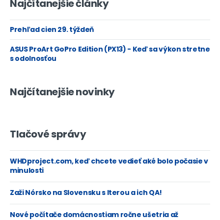
Najčítanejšie články
Prehľad cien 29. týždeň
ASUS ProArt GoPro Edition (PX13) - Keď sa výkon stretne
s odolnosťou
Najčítanejšie novinky
Tlačové správy
WHDproject.com, keď chcete vedieť aké bolo počasie v
minulosti
Zaži Nórsko na Slovensku s Iterou a ich QA!
Nové počítače domácnostiam ročne ušetria až