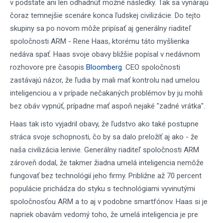
v podstate ani len odhadnúť možné následky. Tak sa vynárajú
čoraz temnejšie scenáre konca ľudskej civilizácie. Do tejto
skupiny sa po novom môže pripísať aj generálny riaditeľ
spoločnosti ARM - Rene Haas, ktorému táto myšlienka
nedáva spať. Haas svoje obavy bližšie popísal v nedávnom
rozhovore pre časopis
Bloomberg
. CEO spoločnosti
zastávajú názor, že ľudia by mali mať kontrolu nad umelou
inteligenciou a v prípade nečakaných problémov by ju mohli
bez obáv vypnúť, prípadne mať aspoň nejaké "zadné vrátka".
Haas tak isto vyjadril obavy, že ľudstvo ako také postupne
stráca svoje schopnosti, čo by sa dalo preložíť aj ako - že
naša civilizácia lenivie. Generálny riaditeľ spoločnosti ARM
zároveň dodal, že takmer žiadna umelá inteligencia nemôže
fungovať bez technológií jeho firmy. Približne až 70 percent
populácie prichádza do styku s technológiami vyvinutými
spoločnosťou ARM a to aj v podobne smartfónov. Haas si je
napriek obavám vedomý toho, že umelá inteligencia je pre