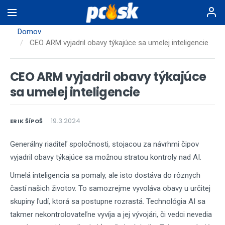
Skočiť
na
hlavný
Domov
obsah
CEO ARM vyjadril obavy týkajúce sa umelej inteligencie
CEO ARM vyjadril obavy týkajúce
sa umelej inteligencie
19.3.2024
ERIK ŠÍPOŠ
Generálny riaditeľ spoločnosti, stojacou za návrhmi čipov
vyjadril obavy týkajúce sa možnou stratou kontroly nad AI.
Umelá inteligencia sa pomaly, ale isto dostáva do rôznych
častí našich životov. To samozrejme vyvoláva obavy u určitej
skupiny ľudí, ktorá sa postupne rozrastá. Technológia AI sa
takmer nekontrolovateľne vyvíja a jej vývojári, či vedci nevedia