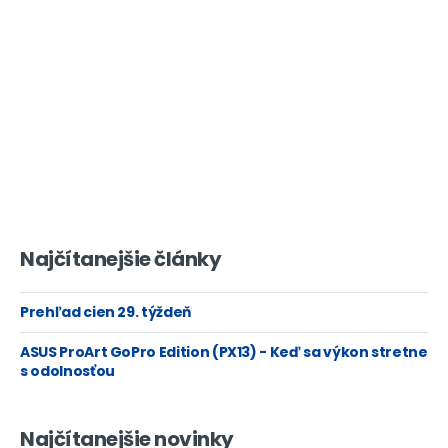
Najčítanejšie články
Prehľad cien 29. týždeň
ASUS ProArt GoPro Edition (PX13) - Keď sa výkon stretne
s odolnosťou
Najčítanejšie novinky