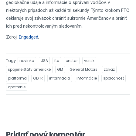
geolokačné údaje a informácie o správaní vodičov, v
niektorých prípadoch až každé tri sekundy. Týmto krokom FTC
deklaruje svoj záväzok chrániť súkromie Američanov a brániť
ich pred nekontrolovaným sledovaním.
Zdroj:
Engadged
,
Tagy
novinka
USA
ftc
onstar
verisk
spojené štáty americké
GM
General Motors
zákaz
platforma
GDPR
informácia
informácie
spoločnosť
opatrenie
Pridať nový komentár