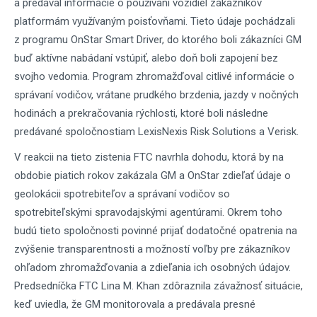
a predával informácie o používaní vozidiel zákazníkov
platformám využívaným poisťovňami. Tieto údaje pochádzali
z programu OnStar Smart Driver, do ktorého boli zákazníci GM
buď aktívne nabádaní vstúpiť, alebo doň boli zapojení bez
svojho vedomia. Program zhromažďoval citlivé informácie o
správaní vodičov, vrátane prudkého brzdenia, jazdy v nočných
hodinách a prekračovania rýchlosti, ktoré boli následne
predávané spoločnostiam LexisNexis Risk Solutions a Verisk.
V reakcii na tieto zistenia FTC navrhla dohodu, ktorá by na
obdobie piatich rokov zakázala GM a OnStar zdieľať údaje o
geolokácii spotrebiteľov a správaní vodičov so
spotrebiteľskými spravodajskými agentúrami. Okrem toho
budú tieto spoločnosti povinné prijať dodatočné opatrenia na
zvýšenie transparentnosti a možností voľby pre zákazníkov
ohľadom zhromažďovania a zdieľania ich osobných údajov.
Predsedníčka FTC Lina M. Khan zdôraznila závažnosť situácie,
keď uviedla, že GM monitorovala a predávala presné