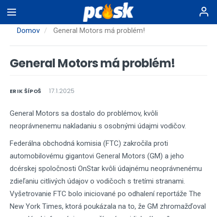
Skočiť
na
hlavný
Domov
General Motors má problém!
obsah
General Motors má problém!
17.1.2025
ERIK ŠÍPOŠ
General Motors sa dostalo do problémov, kvôli
neoprávnenemu nakladaniu s osobnými údajmi vodičov.
Federálna obchodná komisia (FTC) zakročila proti
automobilovému gigantovi General Motors (GM) a jeho
dcérskej spoločnosti OnStar kvôli údajnému neoprávnenému
zdieľaniu citlivých údajov o vodičoch s tretími stranami.
Vyšetrovanie FTC bolo iniciované po odhalení reportáže The
New York Times, ktorá poukázala na to, že GM zhromažďoval