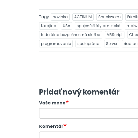
Tagy
novinka
ACTINIUM
Shuckworm
Primit
Ukrajina
USA
spojené štáty americké
malw
federálna bezpečnostná služba
VBScript
Chec
programovanie
spolupráca
Server
riadiac
Pridať nový komentár
Vaše meno
Komentár