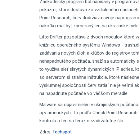
Záškodnícky program bol napísaný v programovaco
príkazmi, ktoré dostáva zo vzdialeného riadiace
Point Research, červ dodržiava svoje naprogramo
nakoľko mal byť zameraný len na ukrajinské ciele
LitterDrifter pozostáva z dvoch modulov, ktoré v
knižnicu operačného systému Windows - trash.d
zadávania nových úloh a kľúčov do registrov to
nenapadnutého počítača, snaží sa automaticky sko
to využíva sieť skrytých dynamických IP adries, 
so serverom si stiahne inštrukcie, ktoré násled
výskumnej spoločnosti červ zatiaľ nie je veľmi a
na napadnuté počítače vo väčšom meradle.
Malware sa objavil nielen v ukrajinských počítačo
aj v amerických. To podľa Check Point Research
kontrolu a ten sa teraz nezadržateľne šíri.
Zdroj:
Techspot
,