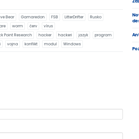
Zaž
No
ive Bear
Gamaredon
FSB
LitterDrifter
Rusko
de
are
worm
červ
vírus
An
k Point Research
hacker
hackeri
jazyk
program
i
vojna
konflikt
modul
Windows
Po