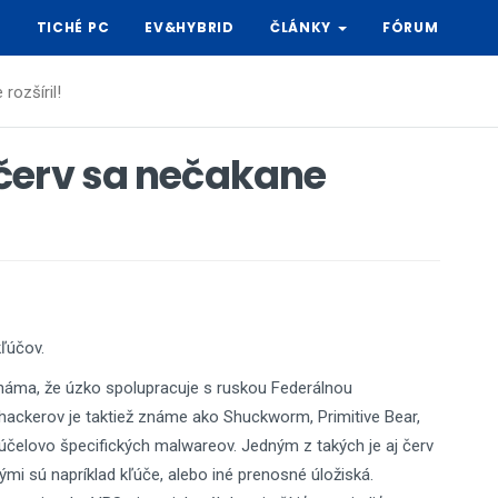
Y
TICHÉ PC
EV&HYBRID
ČLÁNKY
FÓRUM
rozšíril!
červ sa nečakane
ľúčov.
áma, že úzko spolupracuje s ruskou Federálnou
ackerov je taktiež známe ako Shuckworm, Primitive Bear,
účelovo špecifických malwareov. Jedným z takých je aj červ
kými sú napríklad kľúče, alebo iné prenosné úložiská.