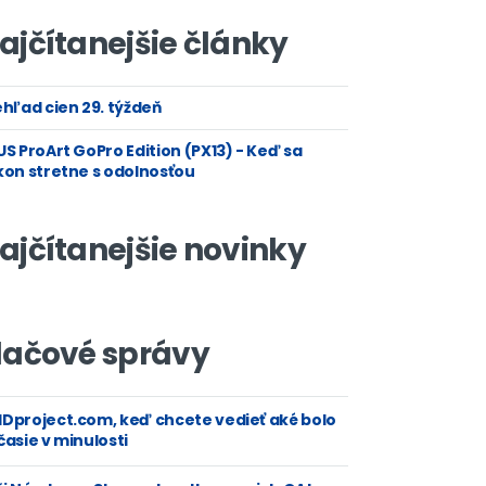
ajčítanejšie články
hľad cien 29. týždeň
S ProArt GoPro Edition (PX13) - Keď sa
kon stretne s odolnosťou
ajčítanejšie novinky
lačové správy
Dproject.com, keď chcete vedieť aké bolo
asie v minulosti