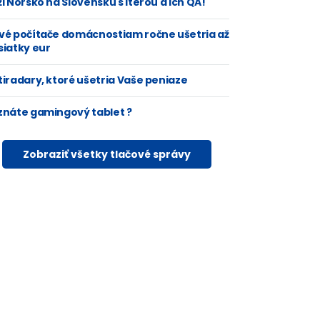
i Nórsko na Slovensku s Iterou a ich QA!
vé počítače domácnostiam ročne ušetria až
siatky eur
tiradary, ktoré ušetria Vaše peniaze
znáte gamingový tablet ?
Zobraziť všetky tlačové správy