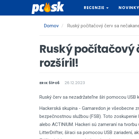
Skočiť
RECENZIE
NOVINK
na
hlavný
obsah
Domov
Ruský počítačový červ sa nečakane 
Ruský počítačový 
rozšíril!
26.12.2023
ERIK ŠÍPOŠ
Ruský červ sa nezadržateľne šíri pomocou USB k
Hackerská skupina - Gamaredon je všeobecne zn
bezpečnostnou službou (FSB). Toto zoskupenie h
alebo ACTINIUM. Hackeri sú zameraní na tvorbu 
LitterDrifter, šíraci sa pomocou USB zariadení, a