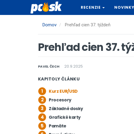
Skočiť
RECENZIE
NOVINK
na
hlavný
obsah
Domov
Prehľad cien 37. týždeň
Prehľad cien 37. t
20.9.2025
PAVEL ČECH
KAPITOLY ČLÁNKU
1
Kurz EUR/USD
2
Procesory
3
Základné dosky
4
Grafické karty
5
Pamäte