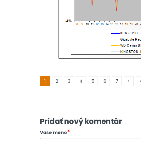
1
2
3
4
5
6
7
Pridať nový komentár
Vaše meno