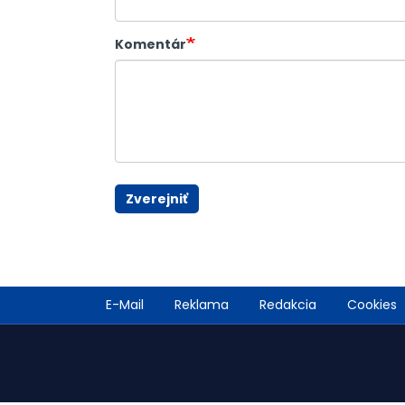
Komentár
Zverejniť
Footer
E-Mail
Reklama
Redakcia
Cookies
menu