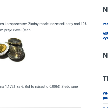
N
Pre
e cien komponentov. Žiadny model nezmenil ceny nad 10%.
ám praje Pavel Čech.
ASU
vý
N
T
na 1,172$ za €. Bol to nárast o 0,006$. Sledované
WH
poč