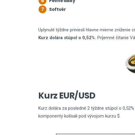
6
Pevné disky
7
Softvér
Uplynulé týždne priniesli hlavne mierne zníženi
Kurz dolára stúpol o 0,52%.
Príjemné čítanie V
Kurz EUR/USD
Kurz dolára za posledné 2 týždne stúpol o 0,52% 
komponenty kolísali pod vývojom kurzu $.