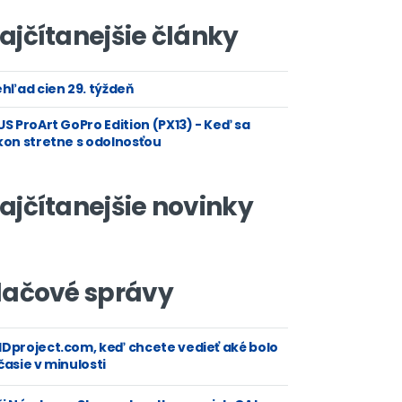
ajčítanejšie články
hľad cien 29. týždeň
S ProArt GoPro Edition (PX13) - Keď sa
kon stretne s odolnosťou
ajčítanejšie novinky
lačové správy
Dproject.com, keď chcete vedieť aké bolo
asie v minulosti