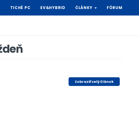
Y
TICHÉ PC
EV&HYBRID
ČLÁNKY
FÓRUM
ýždeň
Zobraziť celý článok