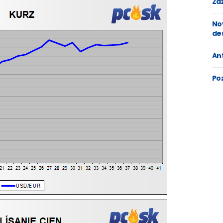
Zaž
No
de
An
Po