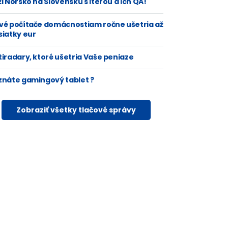
i Nórsko na Slovensku s Iterou a ich QA!
vé počítače domácnostiam ročne ušetria až
siatky eur
tiradary, ktoré ušetria Vaše peniaze
znáte gamingový tablet ?
Zobraziť všetky tlačové správy