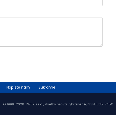
Napíšte nám
Súkromie
© 1999-2026 HWSK s.r.o., Všetky práva vyhradené, ISSN 1335-745X