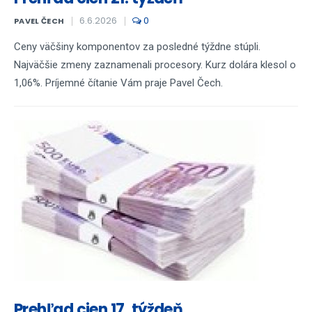
6.6.2026
0
PAVEL ČECH
Ceny väčšiny komponentov za posledné týždne stúpli.
Najväčšie zmeny zaznamenali procesory. Kurz dolára klesol o
1,06%. Príjemné čítanie Vám praje Pavel Čech.
Prehľad cien 17. týždeň