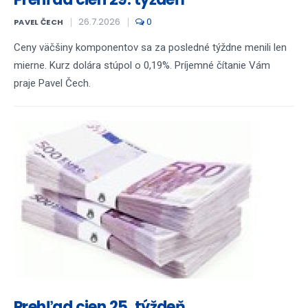
26.7.2026
0
PAVEL ČECH
Ceny väčšiny komponentov sa za posledné týždne menili len
mierne. Kurz dolára stúpol o 0,19%. Príjemné čítanie Vám
praje Pavel Čech.
Prehľad cien 25. týždeň