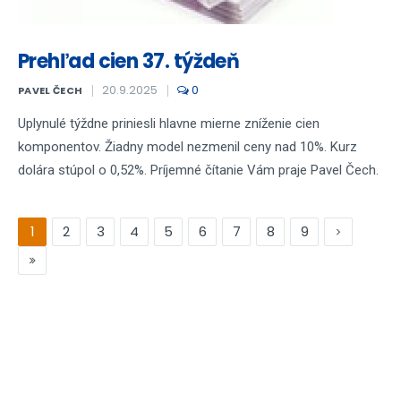
Prehľad cien 37. týždeň
20.9.2025
0
PAVEL ČECH
Uplynulé týždne priniesli hlavne mierne zníženie cien
komponentov. Žiadny model nezmenil ceny nad 10%. Kurz
dolára stúpol o 0,52%. Príjemné čítanie Vám praje Pavel Čech.
1
2
3
4
5
6
7
8
9