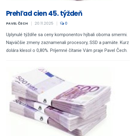
Prehľad cien 45. týždeň
20.11.2025
0
PAVEL ČECH
Uplynulé týždňe sa ceny komponentov hýbali oboma smermi.
Najväčšie zmeny zaznamenali procesory, SSD a pamäte. Kurz
dolára klesol o 0,80%. Príjemné čítanie Vám praje Pavel Čech.