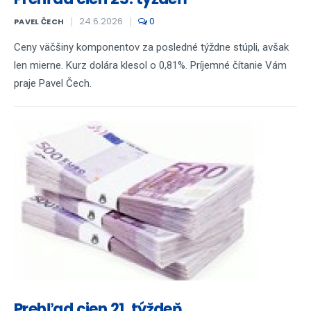
24.6.2026
0
PAVEL ČECH
Ceny väčšiny komponentov za posledné týždne stúpli, avšak
len mierne. Kurz dolára klesol o 0,81%. Príjemné čítanie Vám
praje Pavel Čech.
Prehľad cien 21. týždeň