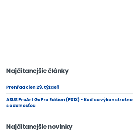
Najčítanejšie články
Prehľad cien 29. týždeň
ASUS ProArt GoPro Edition (PX13) - Keď sa výkon stretne
s odolnosťou
Najčítanejšie novinky