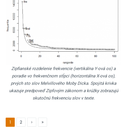
Zipfianské rozdelenie frekvencie (vertikálna Y-ová os) a
poradie vo frekvenčnom stĺpci (horizontálna X-ová os),
prvých sto slov Melvillového Moby Dicka. Spojitá krivka
ukazuje predpoveď Zipfovým zákonom a krúžky zobrazujú
skutočnú frekvenciu slov v texte.
1
2