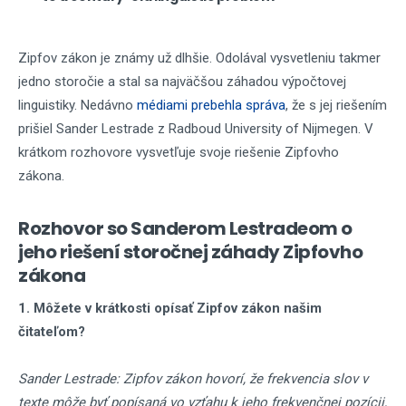
Zipfov zákon je známy už dlhšie. Odolával vysvetleniu takmer
jedno storočie a stal sa najväčšou záhadou výpočtovej
linguistiky. Nedávno
médiami prebehla správa
, že s jej riešením
prišiel Sander Lestrade z Radboud University of Nijmegen. V
krátkom rozhovore vysvetľuje svoje riešenie Zipfovho
zákona.
Rozhovor so Sanderom Lestradeom o
jeho riešení storočnej záhady Zipfovho
zákona
1. Môžete v krátkosti opísať Zipfov zákon našim
čitateľom?
Sander Lestrade: Zipfov zákon hovorí, že frekvencia slov v
texte môže byť popísaná vo vzťahu k jeho frekvenčnej pozícii,