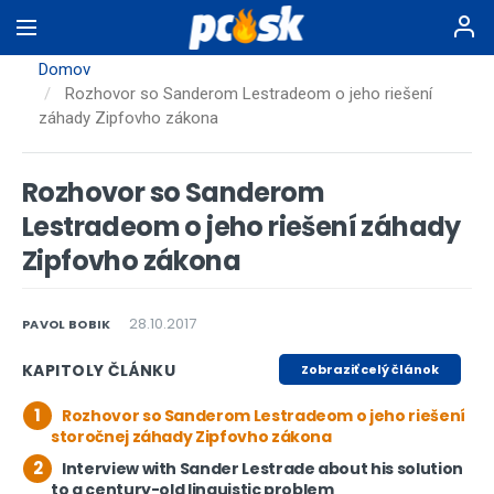
Skočiť
na
hlavný
Domov
obsah
Rozhovor so Sanderom Lestradeom o jeho riešení
záhady Zipfovho zákona
Rozhovor so Sanderom
Lestradeom o jeho riešení záhady
Zipfovho zákona
28.10.2017
PAVOL BOBIK
KAPITOLY ČLÁNKU
Zobraziť celý článok
1
Rozhovor so Sanderom Lestradeom o jeho riešení
storočnej záhady Zipfovho zákona
2
Interview with Sander Lestrade about his solution
to a century-old linguistic problem