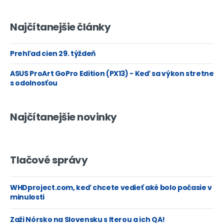
Najčítanejšie články
Prehľad cien 29. týždeň
ASUS ProArt GoPro Edition (PX13) - Keď sa výkon stretne
s odolnosťou
Najčítanejšie novinky
Tlačové správy
WHDproject.com, keď chcete vedieť aké bolo počasie v
minulosti
Zaži Nórsko na Slovensku s Iterou a ich QA!