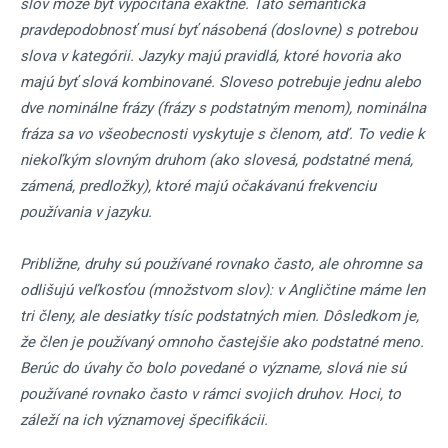
slov môže byť vypočítaná exaktne. Táto sémantická
pravdepodobnosť musí byť násobená (doslovne) s potrebou
slova v kategórii. Jazyky majú pravidlá, ktoré hovoria ako
majú byť slová kombinované. Sloveso potrebuje jednu alebo
dve nominálne frázy (frázy s podstatným menom), nominálna
fráza sa vo všeobecnosti vyskytuje s členom, atď. To vedie k
niekoľkým slovným druhom (ako slovesá, podstatné mená,
zámená, predložky), ktoré majú očakávanú frekvenciu
používania v jazyku.
Približne, druhy sú používané rovnako často, ale ohromne sa
odlišujú veľkosťou (množstvom slov): v Angličtine máme len
tri členy, ale desiatky tísíc podstatných mien. Dôsledkom je,
že člen je používaný omnoho častejšie ako podstatné meno.
Berúc do úvahy čo bolo povedané o význame, slová nie sú
používané rovnako často v rámci svojich druhov. Hoci, to
záleží na ich významovej špecifikácii.