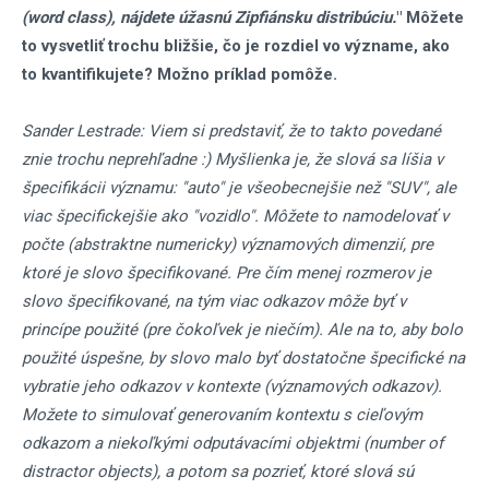
(word class), nájdete úžasnú Zipfiánsku distribúciu.
" Môžete
to vysvetliť trochu bližšie, čo je rozdiel vo význame, ako
to kvantifikujete? Možno príklad pomôže.
Sander Lestrade: Viem si predstaviť, že to takto povedané
znie trochu neprehľadne :) Myšlienka je, že slová sa líšia v
špecifikácii významu: "auto" je všeobecnejšie než "SUV", ale
viac špecifickejšie ako "vozidlo". Môžete to namodelovať v
počte (abstraktne numericky) významových dimenzií, pre
ktoré je slovo špecifikované. Pre čím menej rozmerov je
slovo špecifikované, na tým viac odkazov môže byť v
princípe použité (pre čokoľvek je niečím). Ale na to, aby bolo
použité úspešne, by slovo malo byť dostatočne špecifické na
vybratie jeho odkazov v kontexte (významových odkazov).
Možete to simulovať generovaním kontextu s cieľovým
odkazom a niekoľkými odputávacími objektmi (number of
distractor objects), a potom sa pozrieť, ktoré slová sú