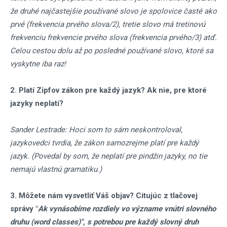
že druhé najčastejšie používané slovo je spolovice časté ako
prvé (frekvencia prvého slova/2), tretie slovo má tretinovú
frekvenciu frekvencie prvého slova (frekvencia prvého/3) atď.
Celou cestou dolu až po posledné používané slovo, ktoré sa
vyskytne iba raz!
2. Platí Zipfov zákon pre každý jazyk? Ak nie, pre ktoré
jazyky neplatí?
Sander Lestrade: Hoci som to sám neskontroloval,
jazykovedci tvrdia, že zákon samozrejme platí pre každý
jazyk. (Povedal by som, že neplatí pre pindžin jazyky, no tie
nemajú vlastnú gramatiku.)
3. Môžete nám vysvetliť Váš objav? Citujúc z tlačovej
správy "
Ak vynásobíme rozdiely vo význame vnútri slovného
druhu (word classes)", s potrebou pre každý slovný druh