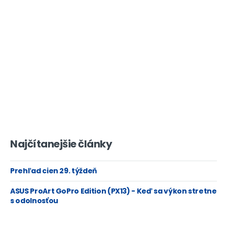
Najčítanejšie články
Prehľad cien 29. týždeň
ASUS ProArt GoPro Edition (PX13) - Keď sa výkon stretne
s odolnosťou