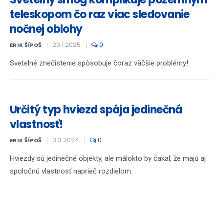
teleskopom čo raz viac sledovanie
nočnej oblohy
20.1.2025
0
ERIK ŠÍPOŠ
Svetelné znečistenie spôsobuje čoraz väčšie problémy!
Určitý typ hviezd spája jedinečná
vlastnosť!
3.3.2024
0
ERIK ŠÍPOŠ
Hviezdy sú jedinečné objekty, ale málokto by čakal, že majú aj
spoločnú vlastnosť naprieč rozdielom.