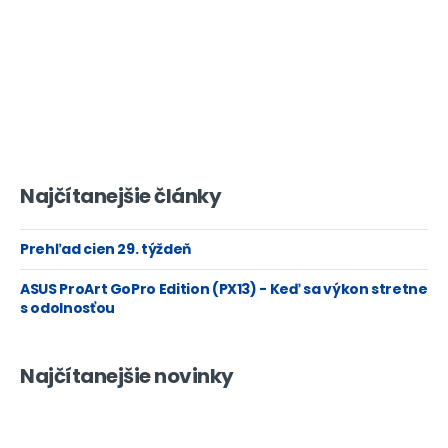
Najčítanejšie články
Prehľad cien 29. týždeň
ASUS ProArt GoPro Edition (PX13) - Keď sa výkon stretne
s odolnosťou
Najčítanejšie novinky