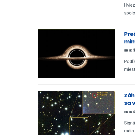
Hviez
spolo
Preč
mim
ERIK 
Podľ
miest
Záh
sa v
ERIK 
Signá
radio