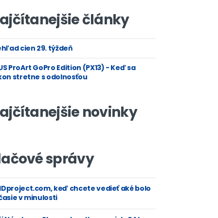
ajčítanejšie články
hľad cien 29. týždeň
S ProArt GoPro Edition (PX13) - Keď sa
kon stretne s odolnosťou
ajčítanejšie novinky
lačové správy
Dproject.com, keď chcete vedieť aké bolo
asie v minulosti