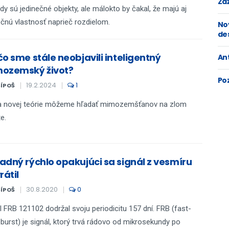
Zaž
dy sú jedinečné objekty, ale málokto by čakal, že majú aj
čnú vlastnosť naprieč rozdielom.
No
de
o sme stále neobjavili inteligentný
An
ozemský život?
Po
19.2.2024
1
ŠÍPOŠ
a novej teórie môžeme hľadať mimozemšťanov na zlom
e.
adný rýchlo opakujúci sa signál z vesmíru
rátil
30.8.2020
0
ŠÍPOŠ
l FRB 121102 dodržal svoju periodicitu 157 dní. FRB (fast-
 burst) je signál, ktorý trvá rádovo od mikrosekundy po