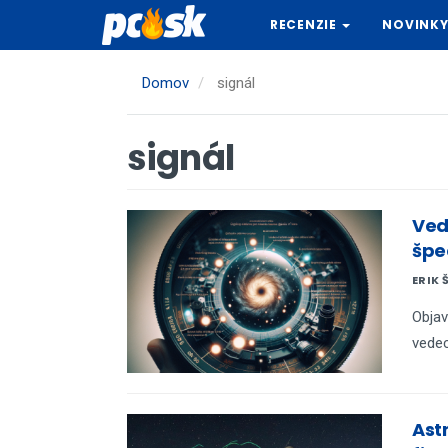
Skočiť
RECENZIE
NOVINK
na
hlavný
obsah
Domov
signál
signál
Ved
špe
ERIK 
Objav
vedec
Ast