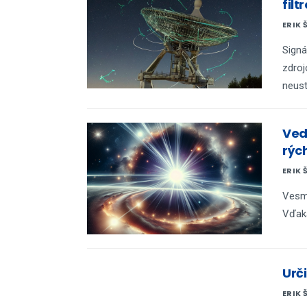
filt
ERIK 
Signá
zdroj
neust
Vedc
rýc
ERIK 
Vesmí
Vďaka
Urči
ERIK 