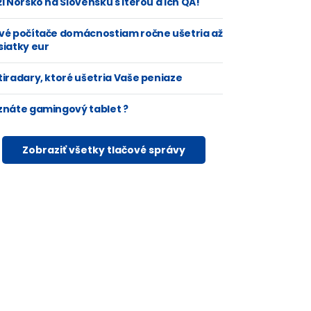
i Nórsko na Slovensku s Iterou a ich QA!
vé počítače domácnostiam ročne ušetria až
siatky eur
tiradary, ktoré ušetria Vaše peniaze
znáte gamingový tablet ?
Zobraziť všetky tlačové správy