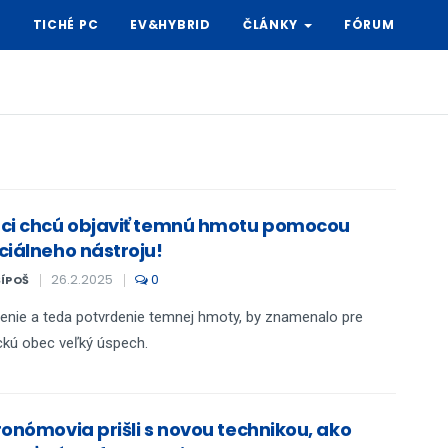
Y
TICHÉ PC
EV&HYBRID
ČLÁNKY
FÓRUM
ci chcú objaviť temnú hmotu pomocou
ciálneho nástroju!
26.2.2025
0
ŠÍPOŠ
enie a teda potvrdenie temnej hmoty, by znamenalo pre
kú obec veľký úspech.
ronómovia prišli s novou technikou, ako