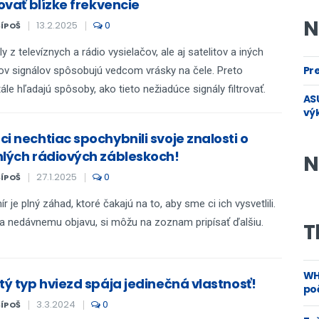
rovať blízke frekvencie
N
13.2.2025
0
ŠÍPOŠ
ly z televíznych a rádio vysielačov, ale aj satelitov a iných
Pre
ov signálov spôsobujú vedcom vrásky na čele. Preto
ále hľadajú spôsoby, ako tieto nežiadúce signály filtrovať.
ASU
vý
i nechtiac spochybnili svoje znalosti o
hlých rádiových zábleskoch!
N
27.1.2025
0
ŠÍPOŠ
r je plný záhad, ktoré čakajú na to, aby sme ci ich vysvetlili.
 nedávnemu objavu, si môžu na zoznam pripísať ďalšiu.
T
WH
tý typ hviezd spája jedinečná vlastnosť!
poč
3.3.2024
0
ŠÍPOŠ