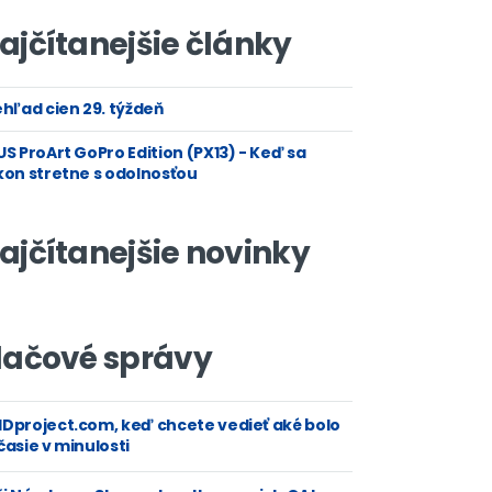
ajčítanejšie články
hľad cien 29. týždeň
S ProArt GoPro Edition (PX13) - Keď sa
kon stretne s odolnosťou
ajčítanejšie novinky
lačové správy
Dproject.com, keď chcete vedieť aké bolo
asie v minulosti