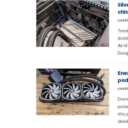
Sil
chl
LUKÁ
Trend
dostá
Ak hľ
Desig
Ene
pod
LUKÁ
Enerm
poria
trhu 
skrin