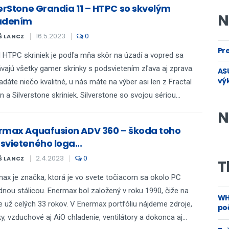
verStone Grandia 11 – HTPC so skvelým
N
adením
16.5.2023
0
Š LANCZ
Pre
 HTPC skriniek je podľa mňa skôr na úzadí a vopred sa
vajú všetky gamer skrinky s podsvietením zľava aj zprava.
ASU
vý
adáte niečo kvalitné, u nás máte na výber asi len z Fractal
n a Silverstone skriniek. Silverstone so svojou sériou...
N
rmax Aquafusion ADV 360 – škoda toho
svieteného loga...
2.4.2023
0
Š LANCZ
T
ax je značka, ktorá je vo svete točiacom sa okolo PC
dnou stálicou. Enermax bol založený v roku 1990, čiže na
WH
je už celých 33 rokov. V Enermax portfóliu nájdeme zdroje,
poč
ky, vzduchové aj AiO chladenie, ventilátory a dokonca aj...