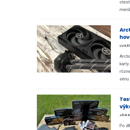
otest
menší
Arct
hov
LUKÁ
Arcti
karty
rôzne
sériu
Test
výk
JÁN 
Po dl