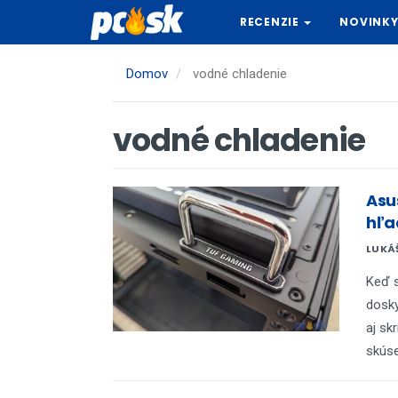
Skočiť
RECENZIE
NOVINK
na
hlavný
obsah
Domov
vodné chladenie
vodné chladenie
Asu
hľa
LUKÁ
Keď s
dosky
aj sk
skúse