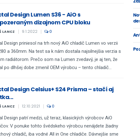
Zaž
ctal Design Lumen S36 - AiO s
No
de
pozeraným dizajnom CPU bloku
9.1.2022
0
Š LANCZ
An
al Design priniesol na trh nový AiO chladič Lumen vo verzii
Po
280 a 360mm. Na test sa k nám dostala najsilnejšia verzia s
 radiátorom. Prečo som na Lumen zvedavý, je aj ten, že
al po dlhšej dobe zmenil OEM výrobcu – tento chladič...
tal Design Celsius+ S24 Prisma – stačí aj
ka...
12.10.2021
0
Š LANCZ
al Design patrí medzi, už teraz, klasických výrobcov AiO
ičov. V ponuke tohto švédskeho výrobcu nenájdete žiadny
hový chladič, iba vodné All in One chladiče. Dávnejšie sme