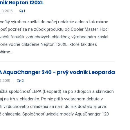
ník Nepton 120XL
.8.2015
1
 veľký výrobca zavítal do našej redakcie a dnes tak máme
sť pozrieť sa na zúbok produktu od Cooler Master. Hoci
äčší fanúšik vzduchových chladičov, výrobca nám zaslal
n-one vodné chladenie Nepton 120XL, ktoré tak dnes
bíme...
A AquaChanger 240 - prvý vodník Leoparda
6.2015
2
čká spoločnosť LEPA (Leopard) sa po zdrojoch a skrinkách
 aj na trh s chladením. Po nie príliš vydarenom debute v
ti vzduchového chladenia sa nám do rúk dostalo aj prvé
 chladenie. Spoločnosť uviedla modely AquaChanger 120