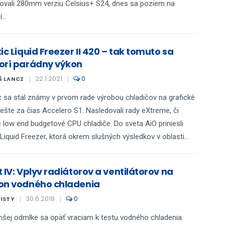
ovali 280mm verziu Celsius+ S24, dnes sa poziem na
...
ic Liquid Freezer II 420 – tak tomuto sa
orí parádny výkon
22.1.2021
0
Š LANCZ
c sa stal známy v prvom rade výrobou chladičov na grafické
 ešte za čias Accelero S1. Nasledovali rady eXtreme, či
 low end budgetové CPU chladiče. Do sveta AiO priniesli
 Liquid Freezer, ktorá okrem slušných výsledkov v oblasti...
 IV: Vplyv radiátorov a ventilátorov na
on vodného chladenia
30.6.2018
0
KISTY
hšej odmlke sa opäť vraciam k testu vodného chladenia.