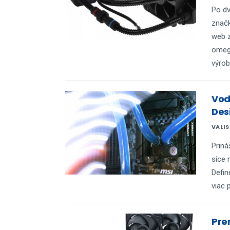
Po dv
značk
web z
omego
výrob
Vod
Des
VALI
Priná
síce 
Defin
viac 
Pre