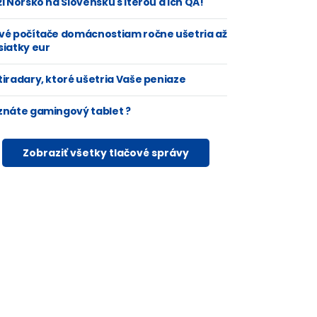
i Nórsko na Slovensku s Iterou a ich QA!
vé počítače domácnostiam ročne ušetria až
siatky eur
tiradary, ktoré ušetria Vaše peniaze
znáte gamingový tablet ?
Zobraziť všetky tlačové správy