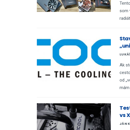
Tento
som v
radiá
Sta
„un
LUKÁ
Ak st
cesto
od „v
mám p
Tes
vs X
JÁN 