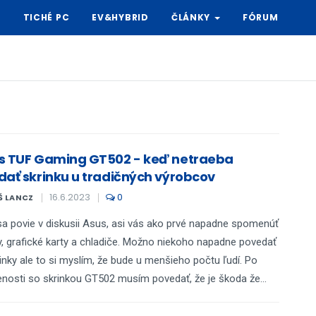
Y
TICHÉ PC
EV&HYBRID
ČLÁNKY
FÓRUM
s TUF Gaming GT502 - keď netraeba
dať skrinku u tradičných výrobcov
16.6.2023
0
Š LANCZ
a povie v diskusii Asus, asi vás ako prvé napadne spomenúť
, grafické karty a chladiče. Možno niekoho napadne povedať
rinky ale to si myslím, že bude u menšieho počtu ľudí. Po
nosti so skrinkou GT502 musím povedať, že je škoda že...