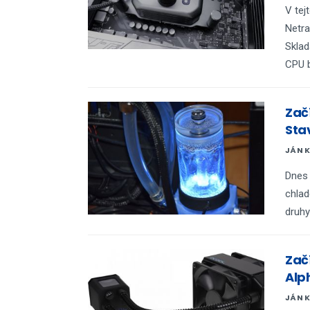
V tej
Netra
Sklad
CPU 
Zač
Sta
JÁN 
Dnes 
chlad
druhy
Zač
Alp
JÁN 