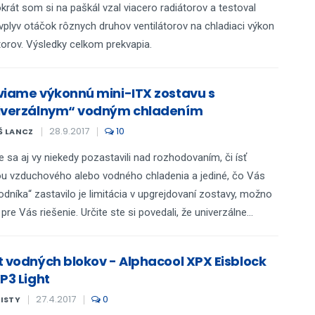
krát som si na paškál vzal viacero radiátorov a testoval
plyv otáčok rôznych druhov ventilátorov na chladiaci výkon
torov. Výsledky celkom prekvapia.
viame výkonnú mini-ITX zostavu s
iverzálnym“ vodným chladením
28.9.2017
10
Š LANCZ
e sa aj vy niekedy pozastavili nad rozhodovaním, či ísť
u vzduchového alebo vodného chladenia a jediné, čo Vás
odníka“ zastavilo je limitácia v upgrejdovaní zostavy, možno
re Vás riešenie. Určite ste si povedali, že univerzálne...
t vodných blokov - Alphacool XPX Eisblock
P3 Light
27.4.2017
0
KISTY