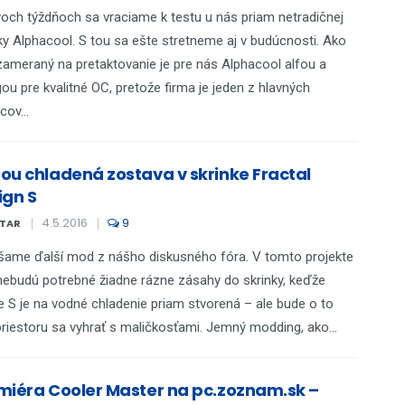
och týždňoch sa vraciame k testu u nás priam netradičnej
y Alphacool. S tou sa ešte stretneme aj v budúcnosti. Ako
ameraný na pretaktovanie je pre nás Alphacool alfou a
u pre kvalitné OC, pretože firma je jeden z hlavných
cov...
ou chladená zostava v skrinke Fractal
ign S
4.5.2016
9
STAR
šame ďalší mod z nášho diskusného fóra. V tomto projekte
nebudú potrebné žiadne rázne zásahy do skrinky, keďže
e S je na vodné chladenie priam stvorená – ale bude o to
priestoru sa vyhrať s maličkosťami. Jemný modding, ako...
miéra Cooler Master na pc.zoznam.sk –