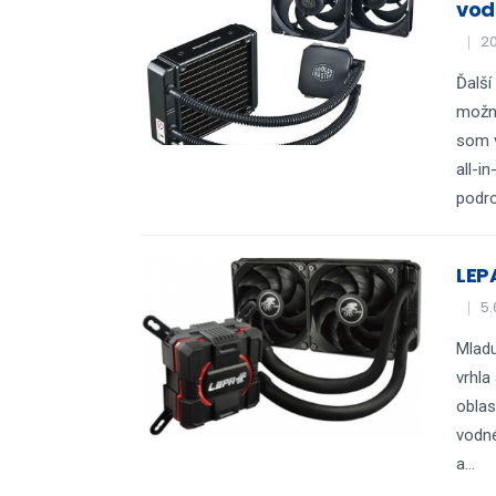
vod
20
Ďalší
možno
som v
all-i
podro
LEP
5.
Mladu
vrhla
oblas
vodné
a...