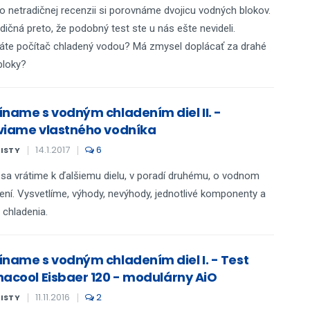
to netradičnej recenzii si porovnáme dvojicu vodných blokov.
dičná preto, že podobný test ste u nás ešte nevideli.
áte počítač chladený vodou? Má zmysel doplácať za drahé
bloky?
íname s vodným chladením diel II. -
viame vlastného vodníka
14.1.2017
6
KISTY
sa vrátime k ďalšiemu dielu, v poradí druhému, o vodnom
ení. Vysvetlíme, výhody, nevýhody, jednotlivé komponenty a
 chladenia.
íname s vodným chladením diel I. - Test
hacool Eisbaer 120 - modulárny AiO
11.11.2016
2
KISTY