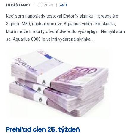
3.7.2026
0
LUKÁŠ LANCZ
Keď som naposledy testoval Endorfy skrinku – presnejšie
Signum M30, napísal som, že Aquarius vidím ako skrinku,
ktorá môže Endorfy otvoriť dvere do vyššej ligy... Nemýlil som
sa, Aquarius 8000 je veľmi vydarená skrinka...
Prehľad cien 25. týždeň