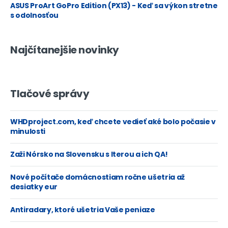
ASUS ProArt GoPro Edition (PX13) - Keď sa výkon stretne
s odolnosťou
Najčítanejšie novinky
Tlačové správy
WHDproject.com, keď chcete vedieť aké bolo počasie v
minulosti
Zaži Nórsko na Slovensku s Iterou a ich QA!
Nové počítače domácnostiam ročne ušetria až
desiatky eur
Antiradary, ktoré ušetria Vaše peniaze