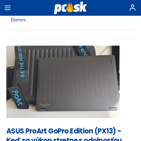
Skočiť
na
hlavný
Domov
obsah
ASUS ProArt GoPro Edition (PX13) -
Keď sa výkon stretne s odolnosťou