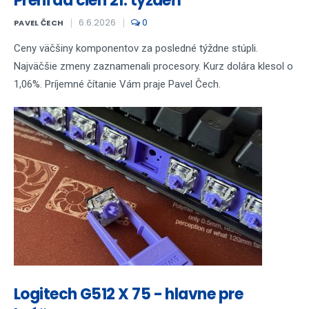
Prehľad cien 21. týždeň
6.6.2026
0
PAVEL ČECH
Ceny väčšiny komponentov za posledné týždne stúpli.
Najväčšie zmeny zaznamenali procesory. Kurz dolára klesol o
1,06%. Príjemné čítanie Vám praje Pavel Čech.
Logitech G512 X 75 - hlavne pre