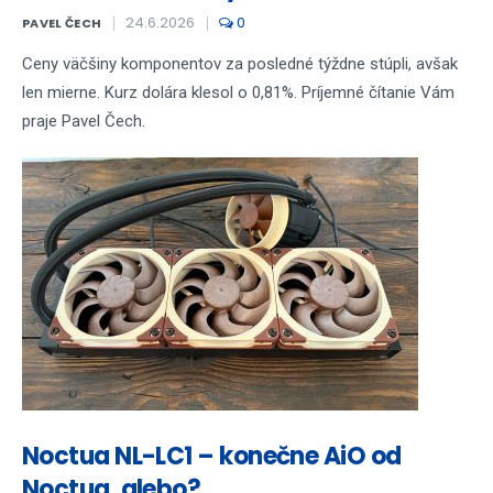
24.6.2026
0
PAVEL ČECH
Ceny väčšiny komponentov za posledné týždne stúpli, avšak
len mierne. Kurz dolára klesol o 0,81%. Príjemné čítanie Vám
praje Pavel Čech.
Noctua NL-LC1 – konečne AiO od
Noctua, alebo?