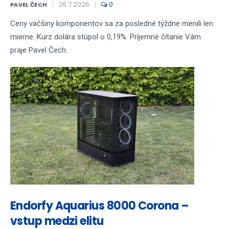
26.7.2026
0
PAVEL ČECH
Ceny väčšiny komponentov sa za posledné týždne menili len
mierne. Kurz dolára stúpol o 0,19%. Príjemné čítanie Vám
praje Pavel Čech.
Endorfy Aquarius 8000 Corona –
vstup medzi elitu