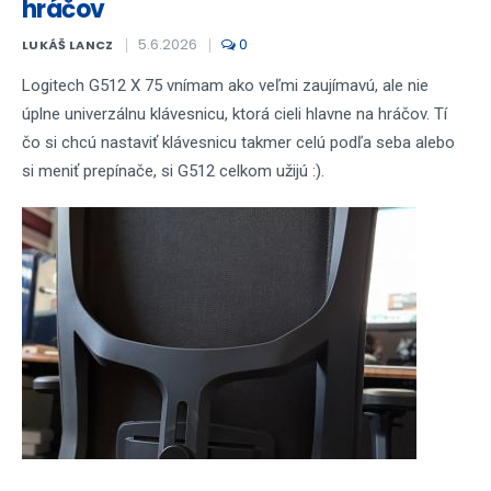
hráčov
5.6.2026
0
LUKÁŠ LANCZ
Logitech G512 X 75 vnímam ako veľmi zaujímavú, ale nie
úplne univerzálnu klávesnicu, ktorá cieli hlavne na hráčov. Tí
čo si chcú nastaviť klávesnicu takmer celú podľa seba alebo
si meniť prepínače, si G512 celkom užijú :).