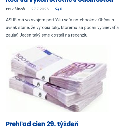
27.7.2026
0
ERIK ŠÍPOŠ
ASUS má vo svojom portfóliu veľa notebookov. Občas s
avšak stane, že vyrobia taký, ktorému sa podarí vyčnievať a
zaujať. Jeden taký sme dostali na recenziu.
Prehľad cien 29. týždeň