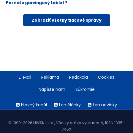
Poznáte gamingový tablet ?
Zobraziť všetky tlačové správy
Footer
E-Mail
Reklama
Redakcia
Cookies
menu
Napíšte nám
Súkromie
Rss
Hlavný kanál
Len články
Len novinky
menu
© 1999-2026 HWSK s.r.o., Všetky práva vyhradené, ISSN 1335-
745X