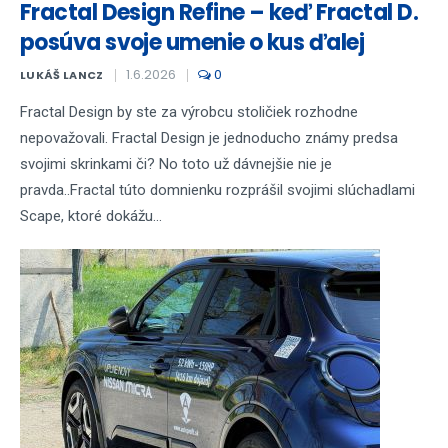
Fractal Design Refine – keď Fractal D.
posúva svoje umenie o kus ďalej
1.6.2026
0
LUKÁŠ LANCZ
Fractal Design by ste za výrobcu stoličiek rozhodne
nepovažovali. Fractal Design je jednoducho známy predsa
svojimi skrinkami či? No toto už dávnejšie nie je
pravda..Fractal túto domnienku rozprášil svojimi slúchadlami
Scape, ktoré dokážu...