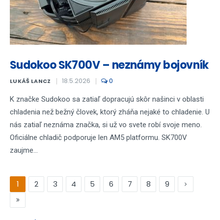
Sudokoo SK700V – neznámy bojovník
18.5.2026
0
LUKÁŠ LANCZ
K značke Sudokoo sa zatiaľ dopracujú skôr našinci v oblasti
chladenia než bežný človek, ktorý zháňa nejaké to chladenie. U
nás zatiaľ neznáma značka, si už vo svete robí svoje meno.
Oficiálne chladič podporuje len AM5 platformu. SK700V
zaujme...
1
2
3
4
5
6
7
8
9