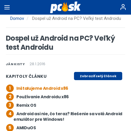
Skočiť
na
hlavný
Domov
Dospel už Android na PC? Veľký test Androidu
obsah
Dospel už Android na PC? Veľký
test Androidu
28.1.2016
JÁN KISTY
KAPITOLY ČLÁNKU
Zobraziť celý článok
1
Inštalujeme Android x86
2
Používanie Androidu x86
3
Remix OS
4
Android asi nie, čo teraz? Riešenie sa volá Android
emulátor pre Windows!
5
AMIDuOS