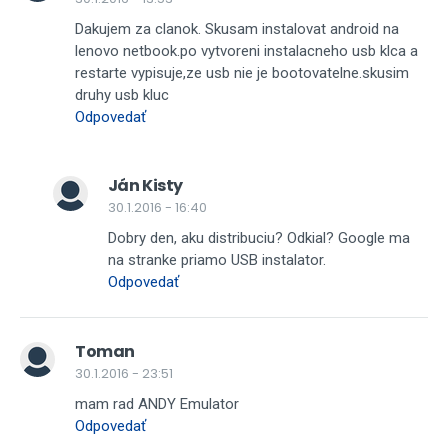
Dakujem za clanok. Skusam instalovat android na
lenovo netbook.po vytvoreni instalacneho usb klca a
restarte vypisuje,ze usb nie je bootovatelne.skusim
druhy usb kluc
Odpovedať
Ján Kisty
30.1.2016 - 16:40
Dobry den, aku distribuciu? Odkial? Google ma
na stranke priamo USB instalator.
Odpovedať
Toman
30.1.2016 - 23:51
mam rad ANDY Emulator
Odpovedať