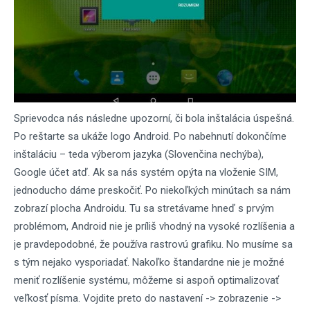
Sprievodca nás následne upozorní, či bola inštalácia úspešná.
Po reštarte sa ukáže logo Android. Po nabehnutí dokončíme
inštaláciu – teda výberom jazyka (Slovenčina nechýba),
Google účet atď. Ak sa nás systém opýta na vloženie SIM,
jednoducho dáme preskočiť. Po niekoľkých minútach sa nám
zobrazí plocha Androidu. Tu sa stretávame hneď s prvým
problémom, Android nie je príliš vhodný na vysoké rozlíšenia a
je pravdepodobné, že používa rastrovú grafiku. No musíme sa
s tým nejako vysporiadať. Nakoľko štandardne nie je možné
meniť rozlíšenie systému, môžeme si aspoň optimalizovať
veľkosť písma. Vojdite preto do nastavení -> zobrazenie ->