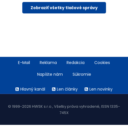
Zobraziť všetky tlačové správy
Footer
E-Mail
Reklama
Redakcia
Cookies
menu
Napíšte nám
Súkromie
Rss
Hlavný kanál
Len články
Len novinky
menu
© 1999-2026 HWSK s.r.o., Všetky práva vyhradené, ISSN 1335-
745X