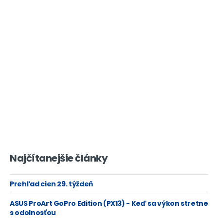
Najčítanejšie články
Prehľad cien 29. týždeň
ASUS ProArt GoPro Edition (PX13) - Keď sa výkon stretne
s odolnosťou