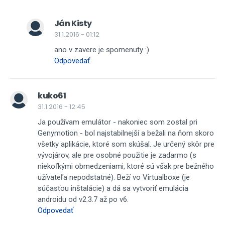
Ján Kisty
31.1.2016 - 01:12
ano v zavere je spomenuty :)
Odpovedať
kuko61
31.1.2016 - 12:45
Ja používam emulátor - nakoniec som zostal pri
Genymotion - bol najstabilnejší a bežali na ňom skoro
všetky aplikácie, ktoré som skúšal. Je určený skôr pre
vývojárov, ale pre osobné použitie je zadarmo (s
niekoľkými obmedzeniami, ktoré sú však pre bežného
užívateľa nepodstatné). Beží vo Virtualboxe (je
súčasťou inštalácie) a dá sa vytvoriť emulácia
androidu od v2.3.7 až po v6.
Odpovedať