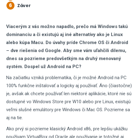
6
Záver
Viacerým z vás možno napadlo, prečo má Windows takú
dominanciu a či existujú aj iné alternatívy ako je Linux
alebo kúpa Macu. Do úvahy príde Chrome OS či Android
– dve riešenia od Google. Aby sme vám uľahčili dilemu,
dnes sa pozrieme predovšetkým na druhý menovaný
systém. Dospel už Android na PC?
Na začiatku vzniká problematika, či je možné Android na PC
100% funkčne inštalovať a logicky aj používať. Áno (čiastočne)
je, avšak ak chcete používať len niektoré aplikácie, ktoré nie sú
dostupné vo Windows Store pre W10 alebo pre Linux, existujú
veľmi slušné emulátory pre Windows či Mac OS. Pozrieme sa
aj na tie.
Ako prvý si pozrieme klasický Android x86, pre lepšiu ukážku
používam VirtualBox od Oracle ale používanie je totožné aj