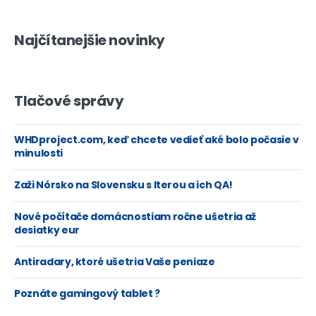
Najčítanejšie novinky
Tlačové správy
WHDproject.com, keď chcete vedieť aké bolo počasie v
minulosti
Zaži Nórsko na Slovensku s Iterou a ich QA!
Nové počítače domácnostiam ročne ušetria až
desiatky eur
Antiradary, ktoré ušetria Vaše peniaze
Poznáte gamingový tablet ?