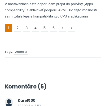
V nastaveniach ešte odporúčam prejsť do položky „Apps
compatibility“ a aktivovať podporu ARMu. Po tejto možnosti
sa mi zdala lepšia kompatibilita x86 CPU s aplikáciami.
1
2
3
4
5
6
Tagy
Android
Komentáre (5)
Karol500
30.1.2016 - 13:53