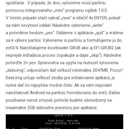
spúšťanie. V prípade, že áno, vytvoríme novú partíciu
pomocou integrovaného „mini“ programu cgdisk 1.0.0.
V tomto prípade stačí vybrať „new“ a stlačiť 4x ENTER, pokiaľ
sa nám nevytvorí oddiel. Následne vyberieme „write“
a potvrdíme heslom „yes“. Odídeme z aplikácie „quit“ a vrátime
sa k výbere partícii. Vyberieme si partíciu a formátujeme ju do
ext3/4. Nainštalujeme bootloader GRUB ako aj EFI GRUB2 (ak
neprejde inštalácia proces zopakujte a dajte „skip“). Následne
potvrďte 2× yes. Sprievodca sa opýta na nutnosť vytvorenia
„data.img“, odporúčam dať veľkosť minimálne 2047MB. Pozor!
Data.img určuje veľkosť zložky pre inštalovanie aplikácii, je
nutné dať čo najvyššie možné číslo. Ak sa vám nepodarí
nainštalovať Android na partíciu formátovanú do ext3, ďalšie
používanie nemá zmysel, pretože budete obmedzený na
maximálne 2GB dátového priestoru pre aplikácie.