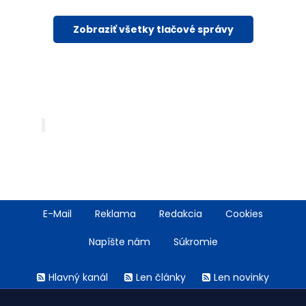
Zobraziť všetky tlačové správy
Footer
E-Mail
Reklama
Redakcia
Cookies
menu
Napíšte nám
Súkromie
Rss
Hlavný kanál
Len články
Len novinky
menu