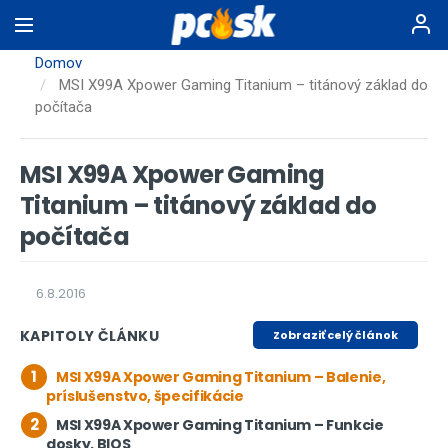
Skočiť
na
hlavný
Domov
obsah
MSI X99A Xpower Gaming Titanium – titánový základ do
počítača
MSI X99A Xpower Gaming
Titanium – titánový základ do
počítača
6.8.2016
KAPITOLY ČLÁNKU
Zobraziť celý článok
1
MSI X99A Xpower Gaming Titanium – Balenie,
príslušenstvo, špecifikácie
2
MSI X99A Xpower Gaming Titanium – Funkcie
dosky, BIOS