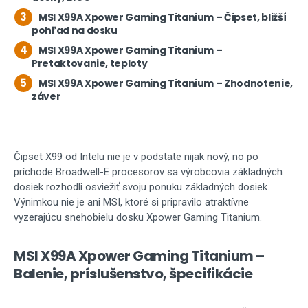
3
MSI X99A Xpower Gaming Titanium – Čipset, bližší
pohľad na dosku
4
MSI X99A Xpower Gaming Titanium –
Pretaktovanie, teploty
5
MSI X99A Xpower Gaming Titanium – Zhodnotenie,
záver
Čipset X99 od Intelu nie je v podstate nijak nový, no po
príchode Broadwell-E procesorov sa výrobcovia základných
dosiek rozhodli osviežiť svoju ponuku základných dosiek.
Výnimkou nie je ani MSI, ktoré si pripravilo atraktívne
vyzerajúcu snehobielu dosku Xpower Gaming Titanium.
MSI X99A Xpower Gaming Titanium –
Balenie, príslušenstvo, špecifikácie