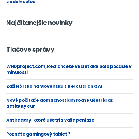
s odolnosťou
ovládače
MSI Gaming APP
Live Update 6
Najčítanejšie novinky
Nahimic 2
Dodávaný softvér
USB Speed Up
Gaming LAN Manager
Command Center
Tlačové správy
Super Charger
Kde kúpiť
MSI X99A XPOWER GAMING
WHDproject.com, keď chcete vedieť aké bolo počasie v
v
e-shopech
minulosti
Cena
od
(Zdroj: Heureka.sk)
Zaži Nórsko na Slovensku s Iterou a ich QA!
Porovnať ceny >>
Nové počítače domácnostiam ročne ušetria až
desiatky eur
Antiradary, ktoré ušetria Vaše peniaze
Poznáte gamingový tablet ?