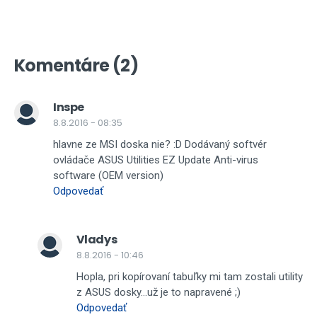
40-linkový CPU
5x PCIe 3.0/2.0 x16 (x16/x0/x0/x0/x0, 
1x PCIe 2.0 x1
Rozširujúce sloty
28-linkový CPU
Komentáre (2)
5x PCIe 3.0/2.0 x16 (x16/x0/x0/x0/x0, 
1x PCIe 2.0 x1
Inspe
Intel X99 čipset
10x SATA3
8.8.2016 - 08:35
Úložisko
1x M.2 Socket 3 s M key (32Gbps)
hlavne ze MSI doska nie? :D Dodávaný softvér
1x U.2 slot (32Gbps) s podporou NVMe
ovládače ASUS Utilities EZ Update Anti-virus
1x SATA Express
software (OEM version)
Odpovedať
Intel X99 čipset
5x USB 3.1 Gen 1 (2x typ A na zadnom p
7x USB 2.0 (3x na zadnom paneli, 4x p
Vladys
ASMedia 1142
USB
8.8.2016 - 10:46
2x USB 3.1 Gen 2 (typ A a typ C na dos
2x USB 3.1 Gen 2 na doske
Hopla, pri kopírovaní tabuľky mi tam zostali utility
VIA VL805
z ASUS dosky...už je to napravené ;)
4x USB 3.1 Gen 1 na zadnom paneli
Odpovedať