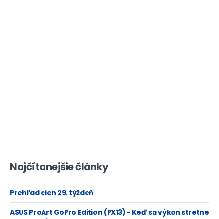
1x 4-pin MOLEX ATX 12V konektor pre 
1x AAFP konektor
1x 4-pinové konektory pre CPU ventilát
2x 4-pinové konektory pre voliteľné ven
3x 4-pinové konektory pre systémové v
1x 4-pinový konektor pre vodnú pumpu
1x 24-pin EATX konektor
1x 8-pin ATX 12V konektor
1x 4-pin ATX 12V konektor
Interné konektory
1x konektor pre pripojenie k skrinke
1x OC_FS1 tlačidlo
1x OC_RT1 tlačidlo
9x meracie body napätia
1x tlačidlo +
1x tlačidlo -
Najčítanejšie články
1x prepínač pre zmenu medzi BLCK a 
1x prepínač pre Slow mode
Prehľad cien 29. týždeň
1x prepínač pre výber BIOSu
1x RGB LED konektor
ASUS ProArt GoPro Edition (PX13) - Keď sa výkon stretne