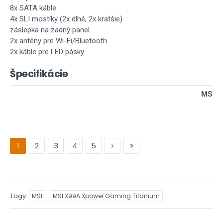
8x SATA káble
4x SLI mostíky (2x dlhé, 2x kratšie)
záslepka na zadný panel
2x antény pre Wi-Fi/Bluetooth
2x káble pre LED pásky
Špecifikácie
MSI X
Formát
ATX (30,5x27,2cm)
Socket
Intel LGA2011-v3
1
2
3
4
5
Čipset
Intel X99
8 DIMM slotov
maximálne 128GB DDR4 v štvorkanálov
Operačné pamäte
podpora XMP
Tagy
MSI
MSI X99A Xpower Gaming Titanium
podpora non-ECC pamätí
podpora 1Rx8 non-ECC pamätí