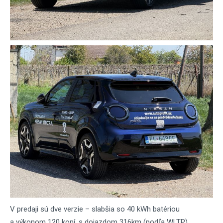
V predaji sú dve verzie – slabšia so 40 kWh batériou
a výkonom 120 koní, s dojazdom 316km (podľa WLTP)