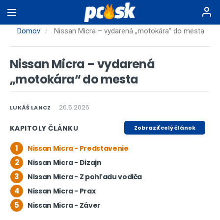
Skočiť
na
hlavný
Domov
Nissan Micra – vydarená „motokára“ do mesta
obsah
Nissan Micra – vydarená
„motokára“ do mesta
26.5.2026
LUKÁŠ LANCZ
KAPITOLY ČLÁNKU
Zobraziť celý článok
1
Nissan Micra - Predstavenie
2
Nissan Micra - Dizajn
3
Nissan Micra - Z pohľadu vodiča
4
Nissan Micra - Prax
5
Nissan Micra - Záver