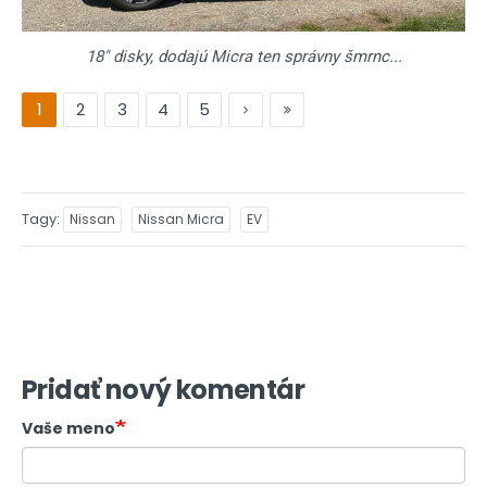
18" disky, dodajú Micra ten správny šmrnc...
1
2
3
4
5
Tagy
Nissan
Nissan Micra
EV
Pridať nový komentár
Vaše meno