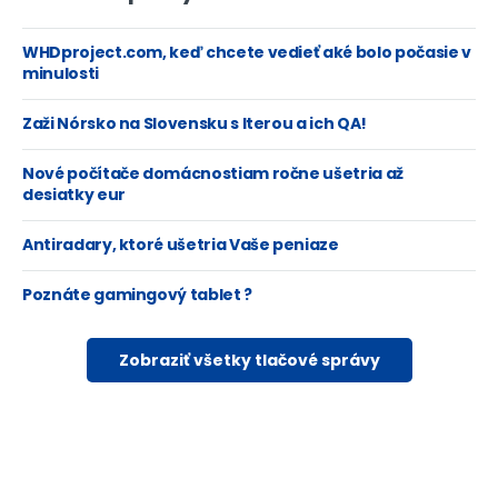
WHDproject.com, keď chcete vedieť aké bolo počasie v
minulosti
Zaži Nórsko na Slovensku s Iterou a ich QA!
Nové počítače domácnostiam ročne ušetria až
desiatky eur
Antiradary, ktoré ušetria Vaše peniaze
Poznáte gamingový tablet ?
Zobraziť všetky tlačové správy