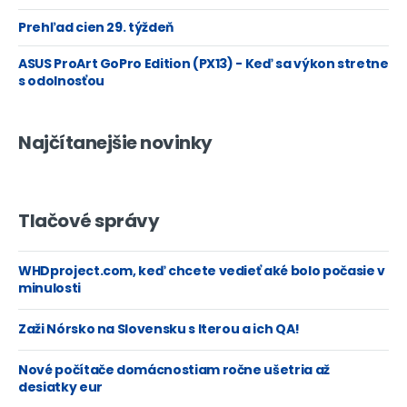
Prehľad cien 29. týždeň
ASUS ProArt GoPro Edition (PX13) - Keď sa výkon stretne
s odolnosťou
Najčítanejšie novinky
Tlačové správy
WHDproject.com, keď chcete vedieť aké bolo počasie v
minulosti
Zaži Nórsko na Slovensku s Iterou a ich QA!
Nové počítače domácnostiam ročne ušetria až
desiatky eur