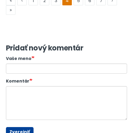
1
2
3
4
5
6
7
Pridať nový komentár
Vaše meno
Komentár
Zverejniť