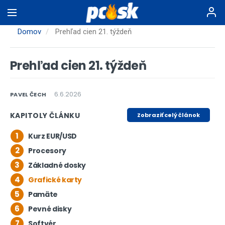
Skočiť
na
hlavný
Domov
Prehľad cien 21. týždeň
obsah
Prehľad cien 21. týždeň
6.6.2026
PAVEL ČECH
KAPITOLY ČLÁNKU
Zobraziť celý článok
1
Kurz EUR/USD
2
Procesory
3
Základné dosky
4
Grafické karty
5
Pamäte
6
Pevné disky
7
Softvér