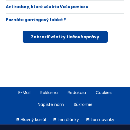
Antiradary, ktoré ušetria Vaše peniaze
Poznáte gamingový tablet ?
Zobraziť všetky tlačové správy
Footer
E-Mail
Reklama
Redakcia
Cookies
menu
Napíšte nám
Súkromie
Rss
Hlavný kanál
Len články
Len novinky
menu