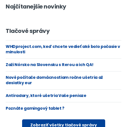
Najčítanejšie novinky
Tlačové správy
WHDproject.com, keď chcete vedieť aké bolo počasie v
minulosti
Zaži Nórsko na Slovensku s Iterou a ich QA!
Nové počítače domácnostiam ročne ušetria až
desiatky eur
Antiradary, ktoré ušetria Vaše peniaze
Poznáte gamingový tablet ?
Zobraziť všetky tlačové správy