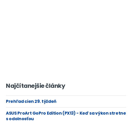
Najčítanejšie články
Prehľad cien 29. týždeň
ASUS ProArt GoPro Edition (PX13) - Keď sa výkon stretne
s odolnosťou