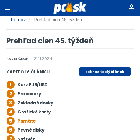
Skočiť
na
hlavný
Domov
Prehľad cien 45. týždeň
obsah
Prehľad cien 45. týždeň
21.11.2024
PAVEL ČECH
KAPITOLY ČLÁNKU
Zobraziť celý článok
1
Kurz EUR/USD
2
Procesory
3
Základné dosky
4
Grafické karty
5
Pamäte
6
Pevné disky
7
Softvér