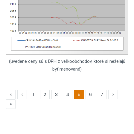
(uvedené ceny sú s DPH z veľkoobchodov, ktoré si neželajú
byť menované)
1
2
3
4
5
6
7