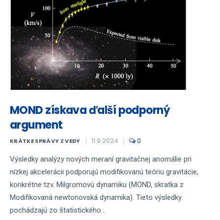
MOND získava ďalší podporný
argument
11.9.2024
0
KRÁTKE SPRÁVY Z VEDY
Výsledky analýzy nových meraní gravitačnej anomálie pri
nízkej akcelerácii podporujú modifikovanú teóriu gravitácie,
konkrétne tzv. Milgromovú dynamiku (MOND, skratka z
Modifikovaná newtonovská dynamika). Tieto výsledky
pochádzajú zo štatistického...