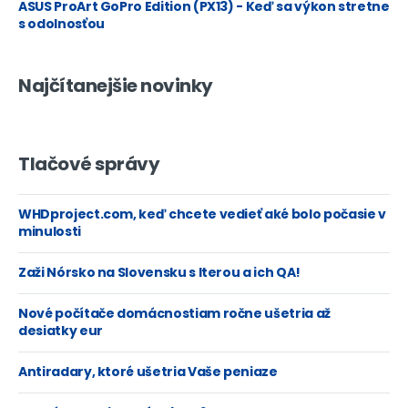
ASUS ProArt GoPro Edition (PX13) - Keď sa výkon stretne
s odolnosťou
Najčítanejšie novinky
Tlačové správy
WHDproject.com, keď chcete vedieť aké bolo počasie v
minulosti
Zaži Nórsko na Slovensku s Iterou a ich QA!
Nové počítače domácnostiam ročne ušetria až
desiatky eur
Antiradary, ktoré ušetria Vaše peniaze