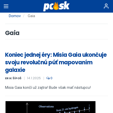
Skočiť
na
hlavný
Domov
Gaia
obsah
Gaia
Koniec jednej éry: Misia Gaia ukončuje
svoju revolučnú púť mapovaním
galaxie
14.1.2025
0
ERIK ŠÍPOŠ
Misia Gaia končí už zajtra! Bude však mať nástupcu!