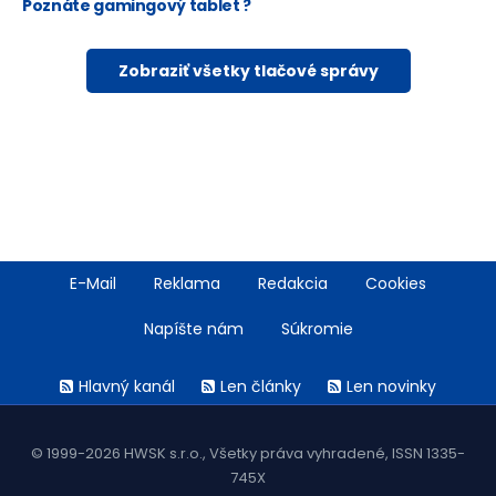
Poznáte gamingový tablet ?
Zobraziť všetky tlačové správy
Footer
E-Mail
Reklama
Redakcia
Cookies
menu
Napíšte nám
Súkromie
Rss
Hlavný kanál
Len články
Len novinky
menu
© 1999-2026 HWSK s.r.o., Všetky práva vyhradené, ISSN 1335-
745X