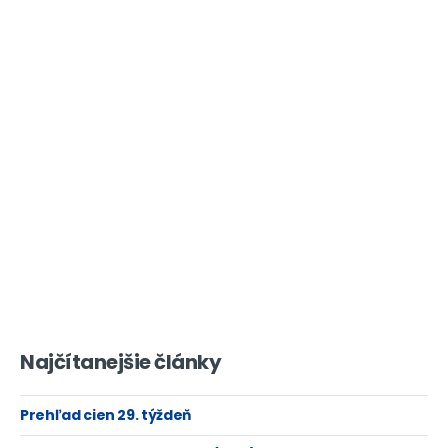
Najčítanejšie články
Prehľad cien 29. týždeň