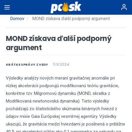
Skočiť
na
hlavný
Domov
MOND získava ďalší podporný argument
obsah
MOND získava ďalší podporný
argument
11.9.2024
KRÁTKE SPRÁVY Z VEDY
Výsledky analýzy nových meraní gravitačnej anomálie pri
nízkej akcelerácii podporujú modifikovanú teóriu gravitácie,
konkrétne tzv. Milgromovú dynamiku (MOND, skratka z
Modifikovaná newtonovská dynamika). Tieto výsledky
pochádzajú zo štatistického skúmania binárnych hviezd z
údajov misie Gaia Európskej vesmírnej agentúry. Výsledky
ukazujú, že gravitácia medzi hviezdami je posilnená o približne
40 % pri akcelerácii nižšej ako 0,1 nanometra za sekundu na