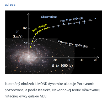
adrese
.
Ilustračný obrázok k MOND dynamike ukazuje Porovnanie
pozorovanej a podľa klasickej Newtonovej teórie očakávanej
rotačnej krivky galaxie M33.