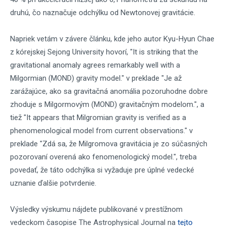
druhú, čo naznačuje odchýlku od Newtonovej gravitácie.
Napriek vetám v závere článku, kde jeho autor Kyu-Hyun Chae
z kórejskej Sejong University hovorí, "It is striking that the
gravitational anomaly agrees remarkably well with a
Milgormian (MOND) gravity model." v preklade "Je až
zarážajúce, ako sa gravitačná anomália pozoruhodne dobre
zhoduje s Milgormovým (MOND) gravitačným modelom.", a
tiež "It appears that Milgromian gravity is verified as a
phenomenological model from current observations." v
preklade "Zdá sa, že Milgromova gravitácia je zo súčasných
pozorovaní overená ako fenomenologický model.", treba
povedať, že táto odchýlka si vyžaduje pre úplné vedecké
uznanie ďalšie potvrdenie.
Výsledky výskumu nájdete publikované v prestížnom
vedeckom časopise The Astrophysical Journal na
tejto