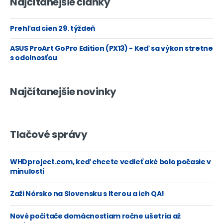
Najčítanejšie články
Prehľad cien 29. týždeň
ASUS ProArt GoPro Edition (PX13) - Keď sa výkon stretne
s odolnosťou
Najčítanejšie novinky
Tlačové správy
WHDproject.com, keď chcete vedieť aké bolo počasie v
minulosti
Zaži Nórsko na Slovensku s Iterou a ich QA!
Nové počítače domácnostiam ročne ušetria až