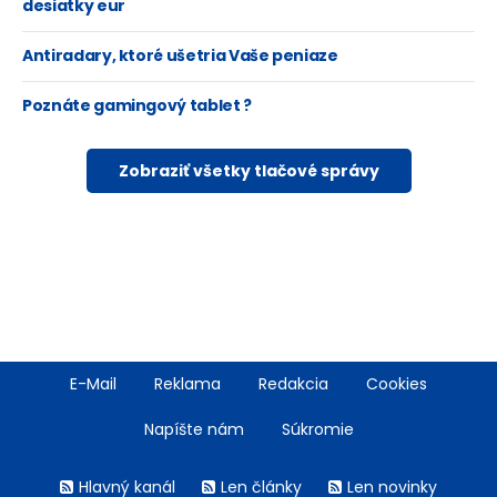
desiatky eur
Antiradary, ktoré ušetria Vaše peniaze
Poznáte gamingový tablet ?
Zobraziť všetky tlačové správy
Footer
E-Mail
Reklama
Redakcia
Cookies
menu
Napíšte nám
Súkromie
Rss
Hlavný kanál
Len články
Len novinky
menu