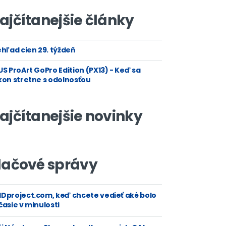
ajčítanejšie články
hľad cien 29. týždeň
S ProArt GoPro Edition (PX13) - Keď sa
kon stretne s odolnosťou
ajčítanejšie novinky
lačové správy
Dproject.com, keď chcete vedieť aké bolo
asie v minulosti