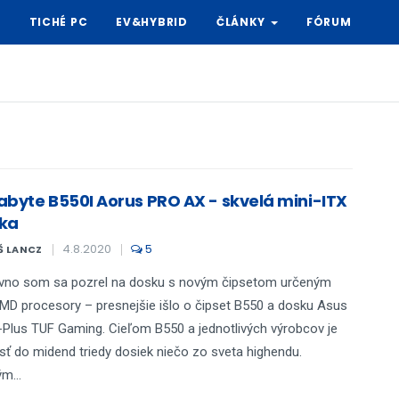
Y
TICHÉ PC
EV&HYBRID
ČLÁNKY
FÓRUM
abyte B550I Aorus PRO AX - skvelá mini-ITX
ka
4.8.2020
5
Š LANCZ
vno som sa pozrel na dosku s novým čipsetom určeným
MD procesory – presnejšie išlo o čipset B550 a dosku Asus
Plus TUF Gaming. Cieľom B550 a jednotlivých výrobcov je
esť do midend triedy dosiek niečo zo sveta highendu.
m...