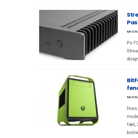
Str
Pas
MICH
Po FC
Strea
dizaj
Bit
fen
MICH
Dnes 
model
fakt,
bočni