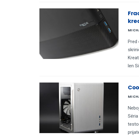
Fra
kre
MICH
Pred 
skrin
Kreat
len S
Coo
MICH
Neboj
Séria
testo
prija