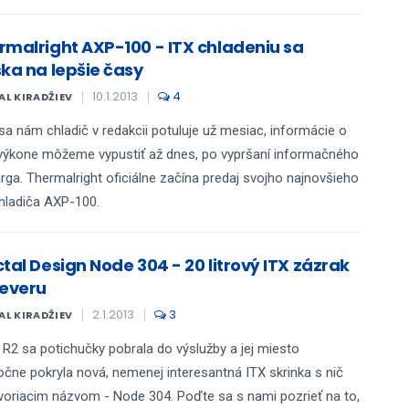
rmalright AXP-100 - ITX chladeniu sa
ska na lepšie časy
10.1.2013
4
AL KIRADŽIEV
sa nám chladič v redakcii potuluje už mesiac, informácie o
výkone môžeme vypustiť až dnes, po vypršaní informačného
ga. Thermalright oficiálne začína predaj svojho najnovšieho
hladiča AXP-100.
tal Design Node 304 - 20 litrový ITX zázrak
severu
2.1.2013
3
AL KIRADŽIEV
 R2 sa potichučky pobrala do výslužby a jej miesto
očne pokryla nová, nemenej interesantná ITX skrinka s nič
oriacim názvom - Node 304. Poďte sa s nami pozrieť na to,