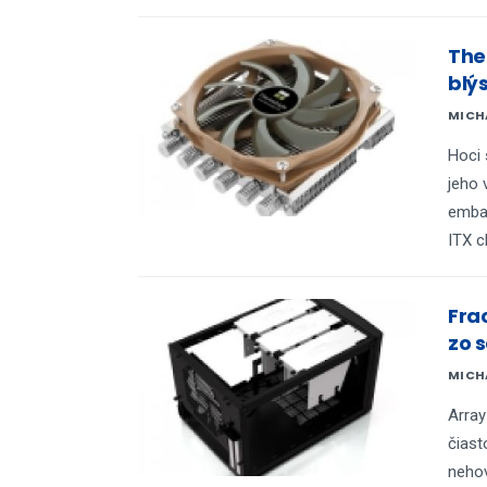
The
blý
MICH
Hoci 
jeho 
embar
ITX c
Frac
zo 
MICH
Array
čiast
nehov