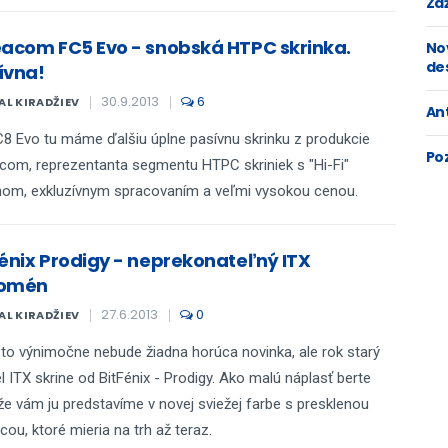
Zaž
eacom FC5 Evo - snobská HTPC skrinka.
No
de
ívna!
30.9.2013
6
AL KIRADŽIEV
An
8 Evo tu máme ďalšiu úplne pasívnu skrinku z produkcie
Po
com, reprezentanta segmentu HTPC skriniek s "Hi-Fi"
nom, exkluzívnym spracovaním a veľmi vysokou cenou.
Fénix Prodigy - neprekonateľný ITX
omén
27.6.2013
0
AL KIRADŽIEV
to výnimočne nebude žiadna horúca novinka, ale rok starý
 ITX skrine od BitFénix - Prodigy. Ako malú náplasť berte
 že vám ju predstavíme v novej sviežej farbe s presklenou
cou, ktoré mieria na trh až teraz.