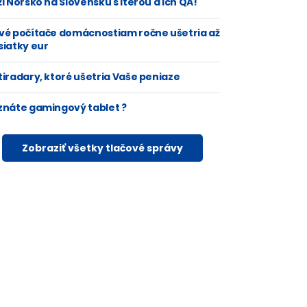
i Nórsko na Slovensku s Iterou a ich QA!
vé počítače domácnostiam ročne ušetria až
siatky eur
tiradary, ktoré ušetria Vaše peniaze
znáte gamingový tablet ?
Zobraziť všetky tlačové správy