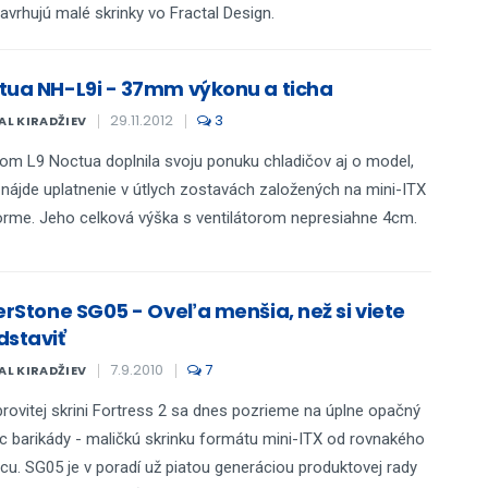
avrhujú malé skrinky vo Fractal Design.
tua NH-L9i - 37mm výkonu a ticha
29.11.2012
3
AL KIRADŽIEV
om L9 Noctua doplnila svoju ponuku chladičov aj o model,
 nájde uplatnenie v útlych zostavách založených na mini-ITX
orme. Jeho celková výška s ventilátorom nepresiahne 4cm.
verStone SG05 - Oveľa menšia, než si viete
dstaviť
7.9.2010
7
AL KIRADŽIEV
rovitej skrini Fortress 2 sa dnes pozrieme na úplne opačný
c barikády - maličkú skrinku formátu mini-ITX od rovnakého
cu. SG05 je v poradí už piatou generáciou produktovej rady