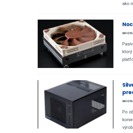
ako n
Noc
MICH
Pasív
ktorý
platf
Sil
pre
MICH
Po ob
konie
výrob