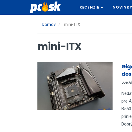
Skočiť
RECENZIE
NOVINK
na
hlavný
obsah
Domov
mini-ITX
mini-ITX
Gig
dos
LUKÁ
Nedá
pre A
B550-
prini
Dobrý