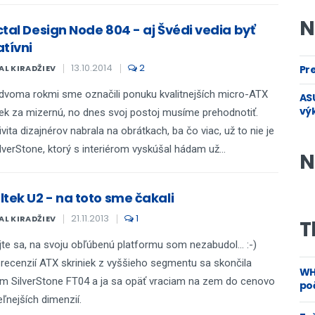
N
ctal Design Node 804 - aj Švédi vedia byť
atívni
13.10.2014
2
AL KIRADŽIEV
Pre
dvoma rokmi sme označili ponuku kvalitnejších micro-ATX
ASU
vý
iek za mizernú, no dnes svoj postoj musíme prehodnotiť.
ivita dizajnérov nabrala na obrátkach, ba čo viac, už to nie je
ilverStone, ktorý s interiérom vyskúšal hádam už...
N
ltek U2 - na toto sme čakali
21.11.2013
1
AL KIRADŽIEV
T
te sa, na svoju obľúbenú platformu som nezabudol... :-)
 recenzií ATX skriniek z vyššieho segmentu sa skončila
WH
m SilverStone FT04 a ja sa opäť vraciam na zem do cenovo
poč
teľnejších dimenzií.