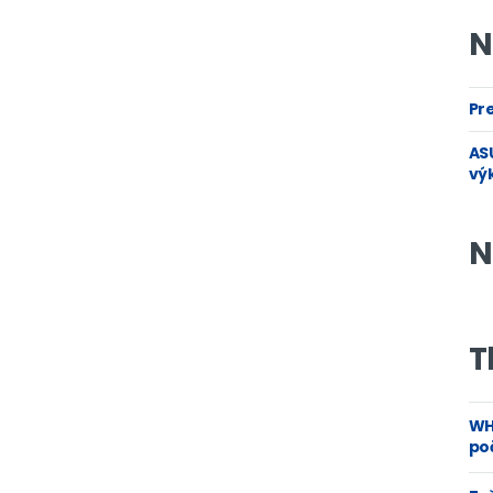
N
Pre
ASU
vý
N
T
WH
poč