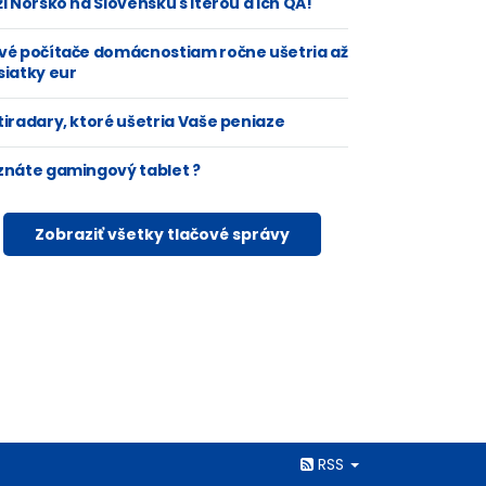
i Nórsko na Slovensku s Iterou a ich QA!
vé počítače domácnostiam ročne ušetria až
siatky eur
tiradary, ktoré ušetria Vaše peniaze
znáte gamingový tablet ?
Zobraziť všetky tlačové správy
Rss
RSS