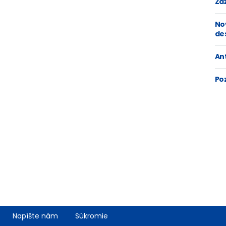
Zaž
No
de
An
Po
Napíšte nám
Súkromie