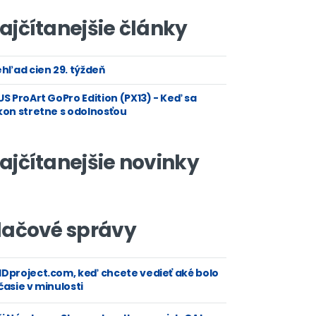
ajčítanejšie články
hľad cien 29. týždeň
S ProArt GoPro Edition (PX13) - Keď sa
kon stretne s odolnosťou
ajčítanejšie novinky
lačové správy
Dproject.com, keď chcete vedieť aké bolo
asie v minulosti