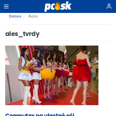
Skočiť
na
hlavný
Domov
Autor
obsah
ales_tvrdy
Computex na vlastné oči