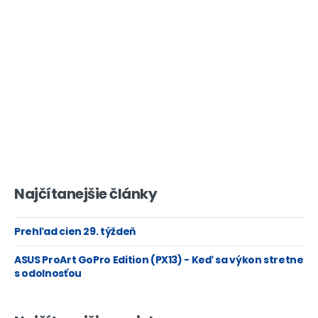
Najčítanejšie články
Prehľad cien 29. týždeň
ASUS ProArt GoPro Edition (PX13) - Keď sa výkon stretne
s odolnosťou