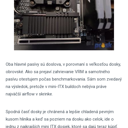
Oba hlavné pasívy sú doslova, v porovnaní s veľkosťou dosky,
obrovské. Ako sa prejaví zahrievanie VRM a samotného
pasívu otestujem počas benchmarkovania. Sám som zvedavý
na výsledok, pretože v mini-ITX buildoch nebýva práve
najväčší airflow v skrinke.
Spodná časť dosky je chránená a lepšie chladená pevným
kusom hliníka a keď sa pozriem na dosku ako celok, ide o
jednu z najkrajších mini ITX dosiek, ktoré sa dajú teraz kúpiť.