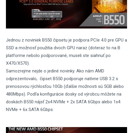
Jednou z noviniek B550 čipsetu je podpora PCIe 4.0 pre GPU a
SSD a možnosť použitia dvoch GPU naraz (doteraz to na B
platforme nebolo podporované, museli ste siahnuť po
X470/X570).
Samozrejme nejde o jediné novinky. Ako nám AMD
odprezentovalo, čipset B550 podporuje natívne USB 3.2 s
prenosovou rýchlosťou 10Gb (ďalšie možnosti sú 5GB alebo
480Mbps). Podľa konfigurácie dosky od výrobcu môžete na
doskách B550 nájsť 2x4 NVMe + 2x SATA 6Gbps alebo 1x4
NVMe + 6x SATA 6Gbps.