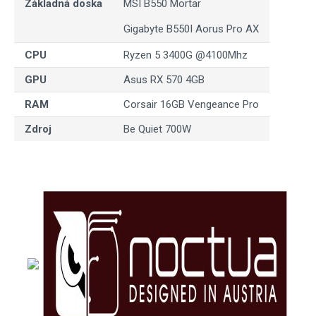
Základná doska
MSI B550 Mortar
Gigabyte B550I Aorus Pro AX
CPU
Ryzen 5 3400G @4100Mhz
GPU
Asus RX 570 4GB
RAM
Corsair 16GB Vengeance Pro
Zdroj
Be Quiet 700W