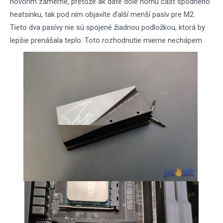
hovorím zámerne, pretože ak dáte dole hornú časť spodného
heatsinku, tak pod ním objavíte ďalší menší pasív pre M2.
Tieto dva pasívy nie sú spojené žiadnou podložkou, ktorá by
lepšie prenášala teplo. Toto rozhodnutie mierne nechápem.