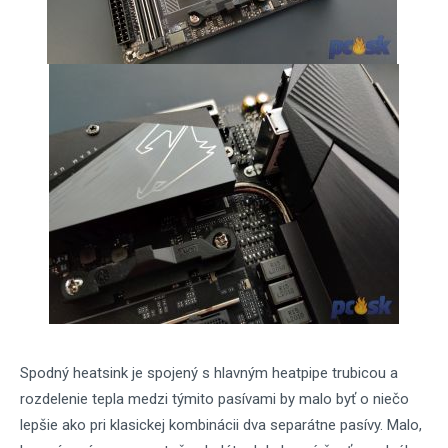
Spodný heatsink je spojený s hlavným heatpipe trubicou a
rozdelenie tepla medzi týmito pasívami by malo byť o niečo
lepšie ako pri klasickej kombinácii dva separátne pasívy. Malo,