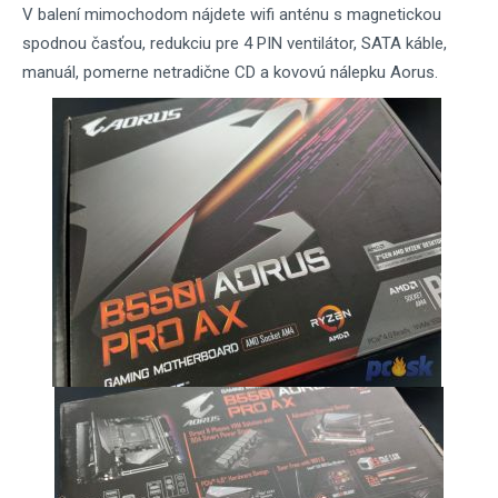
V balení mimochodom nájdete wifi anténu s magnetickou
spodnou časťou, redukciu pre 4 PIN ventilátor, SATA káble,
manuál, pomerne netradične CD a kovovú nálepku Aorus.