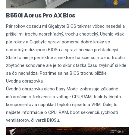
B550I Aorus Pro AX Bios
Pár rokov dozadu mi Gigabyte BIOS takmer vôbec nesedel a
prišiel mi trochu neprehľadný, trochu chaotický. Ubehlo však
pár rokov a Gigabyte spravil pomerne dobré kroky so
samotným dizajnom BIOSu a spravil ho viac prehľadnejší.
Stále to nie je perfektné a niektoré funkcie sú možno trochu
zbytočne schované ale je to skôr otázka času zvyknúť si kde
sa čo nachádza. Pozrime sa na BIOS trochu bližšie
Uvodna obrazovka
Úvodná obrazovka alebo Easy Mode, zobrazuje základné
informácie o frekvencii a voltage CPU/RAM, teploty týchto
komponentov a napríklad teplotu čipsetu a VRM. Ďalej tu
nájdete informácie o CPU, RAM, boot sekvencii, rýchlosti
ventilátorov, či verzii BIOSu.