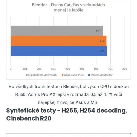
Vo všetkých troch testoch Blender, bol výkon CPU s doskou
B550I Aorus Pro AX lepší v rozmädzí 0,5 až 4,1% voči
najlepšej z dvojice Asus a MSI.
Syntetické testy - H265, H264 decoding,
Cinebench R20