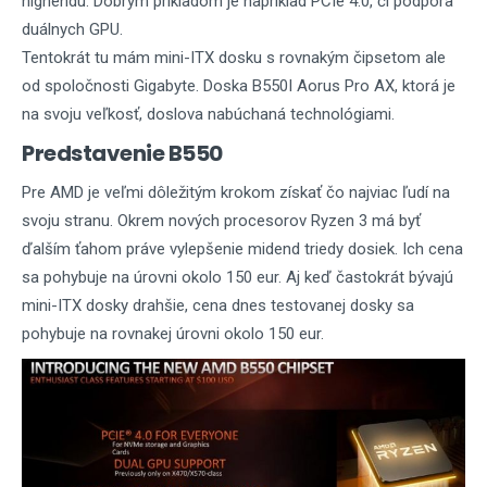
highendu. Dobrým príkladom je napríklad PCIe 4.0, či podpora
duálnych GPU.
Tentokrát tu mám mini-ITX dosku s rovnakým čipsetom ale
od spoločnosti Gigabyte. Doska B550I Aorus Pro AX, ktorá je
na svoju veľkosť, doslova nabúchaná technológiami.
Predstavenie B550
Pre AMD je veľmi dôležitým krokom získať čo najviac ľudí na
svoju stranu. Okrem nových procesorov Ryzen 3 má byť
ďalším ťahom práve vylepšenie midend triedy dosiek. Ich cena
sa pohybuje na úrovni okolo 150 eur. Aj keď častokrát bývajú
mini-ITX dosky drahšie, cena dnes testovanej dosky sa
pohybuje na rovnakej úrovni okolo 150 eur.