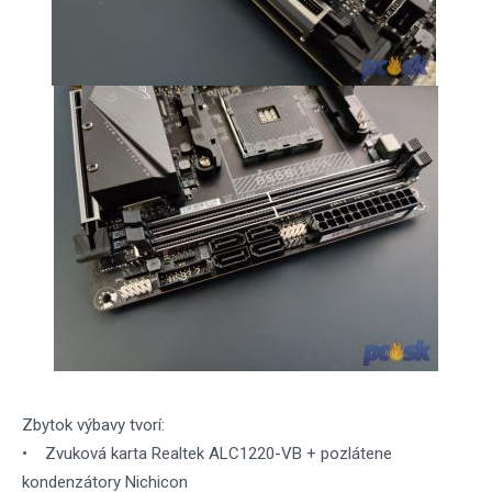
Zbytok výbavy tvorí:
• Zvuková karta Realtek ALC1220-VB + pozlátene
kondenzátory Nichicon