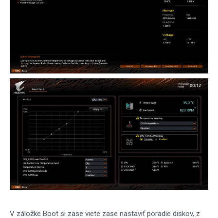
V záložke Boot si zase viete zase nastaviť poradie diskov, z