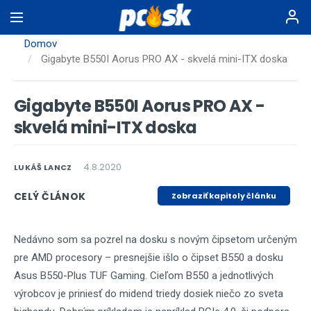
Skočiť
na
hlavný
Domov
obsah
Gigabyte B550I Aorus PRO AX - skvelá mini-ITX doska
Gigabyte B550I Aorus PRO AX -
skvelá mini-ITX doska
4.8.2020
LUKÁŠ LANCZ
CELÝ ČLÁNOK
Zobraziť kapitoly článku
Nedávno som sa pozrel na dosku s novým čipsetom určeným
pre AMD procesory – presnejšie išlo o čipset B550 a dosku
Asus B550-Plus TUF Gaming. Cieľom B550 a jednotlivých
výrobcov je priniesť do midend triedy dosiek niečo zo sveta