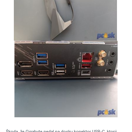
Škoda, že Gigabyte nedal na dosku konektor USB-C, ktorý