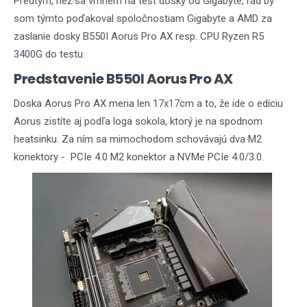
Predtým, než sa vrhnem na test dosky od Gigabyte, rád by
som týmto poďakoval spoločnostiam Gigabyte a AMD za
zaslanie dosky B550I Aorus Pro AX resp. CPU Ryzen R5
3400G do testu.
Predstavenie B550I Aorus Pro AX
Doska Aorus Pro AX meria len 17x17cm a to, že ide o edíciu
Aorus zistíte aj podľa loga sokola, ktorý je na spodnom
heatsinku. Za ním sa mimochodom schovávajú dva M2
konektory - PCIe 4.0 M2 konektor a NVMe PCIe 4.0/3.0.