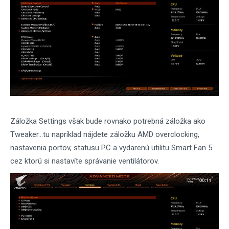
Záložka Settings však bude rovnako potrebná záložka ako
Tweaker...tu napríklad nájdete záložku AMD overclocking,
nastavenia portov, statusu PC a vydarenú utilitu Smart Fan 5
cez ktorú si nastavíte správanie ventilátorov.