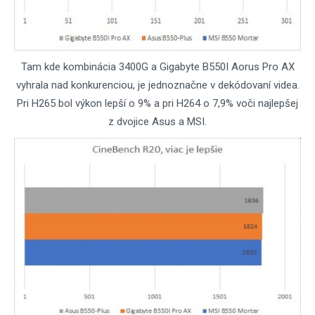
Tam kde kombinácia 3400G a Gigabyte B550I Aorus Pro AX
vyhrala nad konkurenciou, je jednoznačne v dekódovaní videa.
Pri H265 bol výkon lepší o 9% a pri H264 o 7,9% voči najlepšej
z dvojice Asus a MSI.