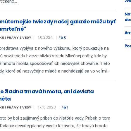
Zaž
tického...
No
de
vnútornejšie hviezdy našej galaxie môžu byť
smrteľné"
An
1.6.2024
0
E SPRÁVY Z VEDY
Po
predstava vyplýva z nového výskumu, ktorý poukazuje na
 novú triedu hviezd blízko stredu Mliečnej dráhy, kde by
 hmota mohla spôsobovať ich neobvyklé chovanie. Tieto
dy, ktoré sú nezvyčajne mladé a nachádzajú sa vo veľmi...
 je žiadna tmavá hmota, ani deviata
néta
17.10.2023
1
E SPRÁVY Z VEDY
toto by bol zaujímavý príbeh do histórie vedy. Príbeh o tom
ľadanie deviatej planéty viedlo k záveru, že tmavá hmota