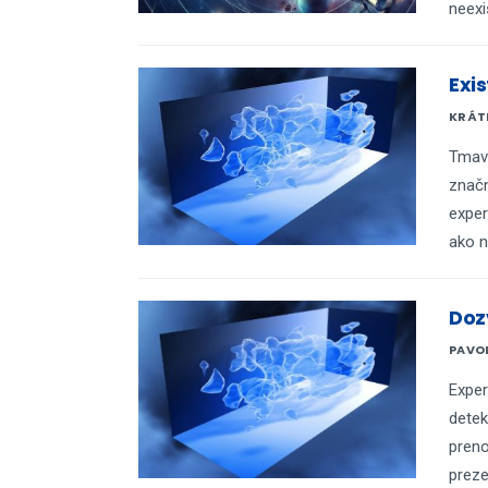
neexi
Exi
KRÁTK
Tmavá
značn
exper
ako n
Doz
PAVO
Exper
detek
preno
preze