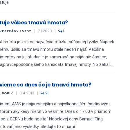
stuje.
stuje vôbec tmavá hmota?
7.1.2023
1
E SPRÁVY Z VEDY
 hmota je zrejme najväčšia otázka súčasnej fyziky. Napriek
ému úsiliu sa tmavú hmotu stále nedarí nájsť. Väčšina
imentov na jej hľadanie je zameraná na nájdenie častice,
ajpravdepodobnejšieho kandidáta tmavej hmoty. No zatiaľ...
vieme sa dnes čo je tmavá hmota?
3.4.2013
2
L BOBIK
iment AMS je najpresnejším a najvýkonnejším časticovým
torom aký kedy meral vo vesmíre. Dnes o 17:00 v priamom
se z CERNu bude nositeľ Nobelovej ceny Samuel Ting
ntovať jeho výsledky. Sledujte to s nami.