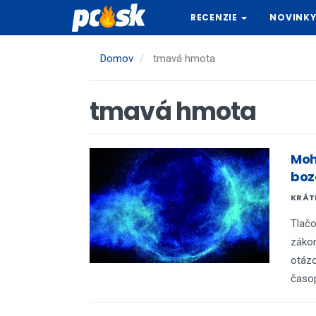
Skočiť
RECENZIE
NOVINK
na
hlavný
obsah
Domov
tmavá hmota
tmavá hmota
Moh
boz
KRÁTK
Tlačo
zákon
otázo
časop