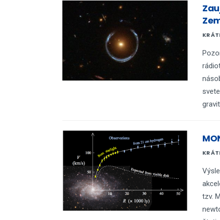
Zau
Ze
KRÁTK
Pozor
rádio
násob
svete
gravi
MON
KRÁTK
Výsle
akcel
tzv. 
newto