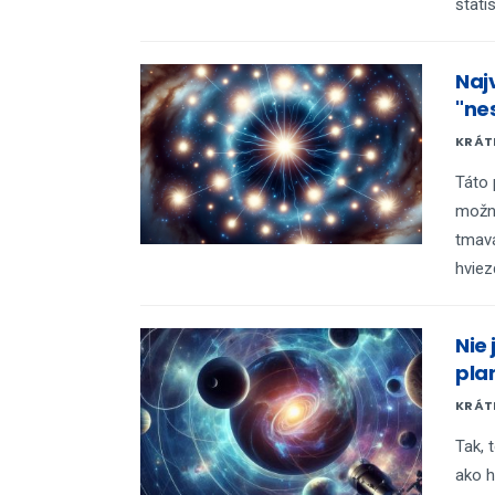
štatis
Naj
"ne
KRÁTK
Táto 
možnú
tmavá
hviez
Nie
pla
KRÁTK
Tak, 
ako h