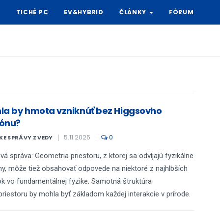
Y
TICHÉ PC
EV&HYBRID
ČLÁNKY
FÓRUM
la by hmota vzniknúť bez Higgsovho
ónu?
5.11.2025
0
E SPRÁVY Z VEDY
vá správa: Geometria priestoru, z ktorej sa odvíjajú fyzikálne
y, môže tiež obsahovať odpovede na niektoré z najhlbších
k vo fundamentálnej fyzike. Samotná štruktúra
riestoru by mohla byť základom každej interakcie v prírode.