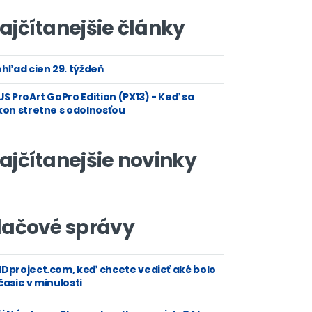
ajčítanejšie články
hľad cien 29. týždeň
S ProArt GoPro Edition (PX13) - Keď sa
kon stretne s odolnosťou
ajčítanejšie novinky
lačové správy
Dproject.com, keď chcete vedieť aké bolo
asie v minulosti