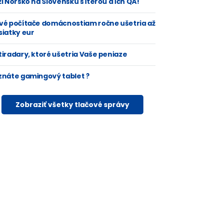
i Nórsko na Slovensku s Iterou a ich QA!
vé počítače domácnostiam ročne ušetria až
siatky eur
tiradary, ktoré ušetria Vaše peniaze
znáte gamingový tablet ?
Zobraziť všetky tlačové správy