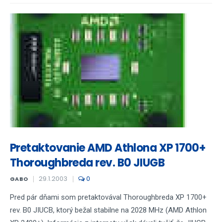
Pretaktovanie AMD Athlona XP 1700+
Thoroughbreda rev. B0 JIUGB
29.1.2003
0
GABO
Pred pár dňami som pretaktovával Thoroughbreda XP 1700+
rev. B0 JIUCB, ktorý bežal stabilne na 2028 MHz (AMD Athlon