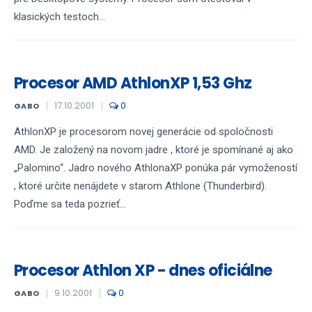
klasických testoch...
Procesor AMD AthlonXP 1,53 Ghz
17.10.2001
0
GABO
AthlonXP je procesorom novej generácie od spoločnosti
AMD. Je založený na novom jadre , ktoré je spomínané aj ako
„Palomino“. Jadro nového AthlonaXP ponúka pár vymožeností
, ktoré určite nenájdete v starom Athlone (Thunderbird).
Poďme sa teda pozrieť...
Procesor Athlon XP - dnes oficiálne
9.10.2001
0
GABO