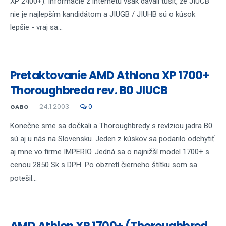
XP 2400+). Informácie z internetu však dávali tušiť, že JIUCB
nie je najlepším kandidátom a JIUGB / JIUHB sú o kúsok
lepšie - vraj sa...
Pretaktovanie AMD Athlona XP 1700+
Thoroughbreda rev. B0 JIUCB
24.1.2003
0
GABO
Konečne sme sa dočkali a Thoroughbredy s revíziou jadra B0
sú aj u nás na Slovensku. Jeden z kúskov sa podarilo odchytiť
aj mne vo firme IMPERIO. Jedná sa o najnižší model 1700+ s
cenou 2850 Sk s DPH. Po obzretí čierneho štítku som sa
potešil...