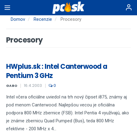
Skočiť
na
hlavný
Domov
Recenzie
Procesory
obsah
Procesory
HWplus.sk : Intel Canterwood a
Pentium 3 GHz
16.4.2003
0
GABO
Intel včera oficiálne uviedol na trh nový čipset i875, známy aj
pod menom Canterwood. Najlepšou vecou je oficiálna
podpora 800 MHz zbernice (FSB). Intel Pentia 4 využívajú, ako
je známe zbernicu Quad Pumped (Bus), teda 800 MHz
efektívne - 200 MHz x 4...