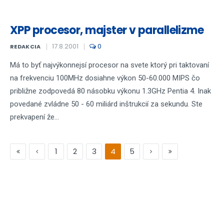
XPP procesor, majster v parallelizme
17.8.2001
0
REDAKCIA
Má to byť najvýkonnejsí procesor na svete ktorý pri taktovaní
na frekvenciu 100MHz dosiahne výkon 50-60.000 MIPS čo
približne zodpovedá 80 násobku výkonu 1.3GHz Pentia 4. Inak
povedané zvládne 50 - 60 miliárd inštrukcií za sekundu. Ste
prekvapení že...
1
2
3
4
5