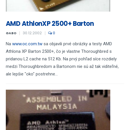
AMD AthlonXP 2500+ Barton
30.12.2002
0
GABO
Na
www.oc.com.tw
sa objavili prvé obrázky a testy AMD
Athlona XP Barton 2500+, čo je vlastne Thoroughbred s
pridanou L2 cache na 512 Kb. Na prvý pohľad síce rozdiely
medzi Thoroughbredom a Bartonom nie sú až tak viditeľné,
ale lepšie "oko" postrehne...