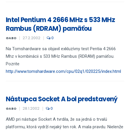
Intel Pentium 4 2666 MHz s 533 MHz
Rambus (RDRAM) pamäťou
27.2.2002
0
GABO
Na Tomshardware sa objavil exkluzívny test Pentia 4 2666
Mhz v kombinácii s 533 MHz Rambus (RDRAM) pamäťou.
Pozrite
http://www.tomshardware.com/cpu/02q1/020225/index.html
Nástupca Socket A bol predstavený
28.1.2002
0
GABO
AMD pri nástupe Socket A tvrdila, že sa jedná o trvalú
platformu, ktorá vydrží nejaký ten rok. A mala pravdu. Nielenže