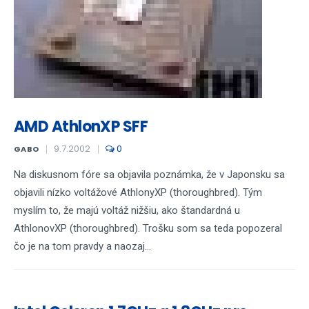
AMD AthlonXP SFF
9.7.2002
0
GABO
Na diskusnom fóre sa objavila poznámka, že v Japonsku sa
objavili nízko voltážové AthlonyXP (thoroughbred). Tým
myslím to, že majú voltáž nižšiu, ako štandardná u
AthlonovXP (thoroughbred). Trošku som sa teda popozeral
čo je na tom pravdy a naozaj...