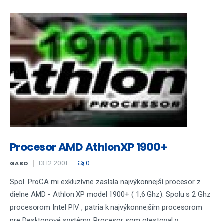
Procesor AMD AthlonXP 1900+
13.12.2001
0
GABO
Spol. ProCA mi exkluzívne zaslala najvýkonnejší procesor z
dielne AMD - Athlon XP model 1900+ ( 1,6 Ghz). Spolu s 2 Ghz
procesorom Intel PIV , patria k najvýkonnejším procesorom
pre Desktopové systémy. Procesor som otestoval v