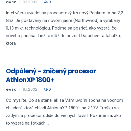
9.1.2002
0
GABO
Intel včera uviedol na procesorový trh nový Pentium IV na 2,2
Ghz. Je postavený na novom jadre (Northwwod) a vyrábaný
0,13 mikr. technológiou. Poďme sa pozrieť, ako vyzerá, čo
nového prináša. Tiež si môžete pozrieť Datasheet a tabuľku,
ktorá...
Odpálený - zničený procesor
AthlonXP 1800+
8.1.2002
0
GABO
Čo myslíte. Čo sa stane, ak sa Vám uvoľní spona na vodnom
chladení, ktoré chladí AthlonaXP 1800+ na 2,17V. Trošku sa
zadymí a procesor odíde do večných lovíšť. Pozrime sa, ako
to vyzerá na fotkách....