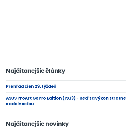
Najčítanejšie články
Prehľad cien 29. týždeň
ASUS ProArt GoPro Edition (PX13) - Keď sa výkon stretne
s odolnosťou
Najčítanejšie novinky