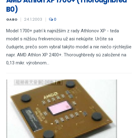
AMD Athlon XP 1700+ (Thoroughbred
B0)
24.1.2003
0
GABO
Model 1700+ patrí k najnižším z rady Athlonov XP - teda
model s nižšou frekvenciou už asi nekúpite. Určite sa
čudujete, prečo som vybral takýto model a nie niečo rýchlejšie
napr. AMD Athlon XP 2400+. Thoroughbredy sú založené na
0,13 mikr. výrobnom...