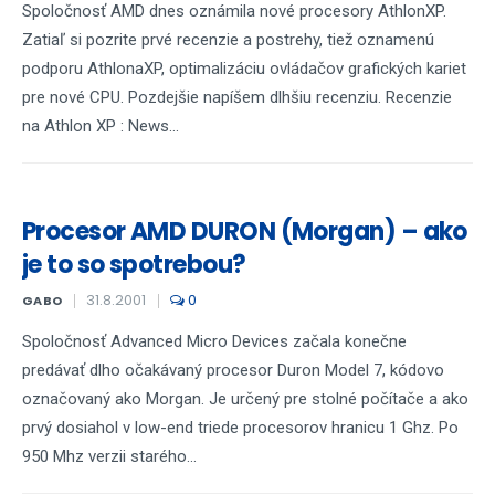
Spoločnosť AMD dnes oznámila nové procesory AthlonXP.
Zatiaľ si pozrite prvé recenzie a postrehy, tiež oznamenú
podporu AthlonaXP, optimalizáciu ovládačov grafických kariet
pre nové CPU. Pozdejšie napíšem dlhšiu recenziu. Recenzie
na Athlon XP : News...
Procesor AMD DURON (Morgan) – ako
je to so spotrebou?
31.8.2001
0
GABO
Spoločnosť Advanced Micro Devices začala konečne
predávať dlho očakávaný procesor Duron Model 7, kódovo
označovaný ako Morgan. Je určený pre stolné počítače a ako
prvý dosiahol v low-end triede procesorov hranicu 1 Ghz. Po
950 Mhz verzii starého...