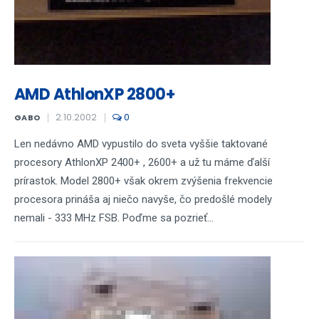
AMD AthlonXP 2800+
2.10.2002
0
GABO
Len nedávno AMD vypustilo do sveta vyššie taktované
procesory AthlonXP 2400+ , 2600+ a už tu máme ďalší
prírastok. Model 2800+ však okrem zvýšenia frekvencie
procesora prináša aj niečo navyše, čo predošlé modely
nemali - 333 MHz FSB. Poďme sa pozrieť...