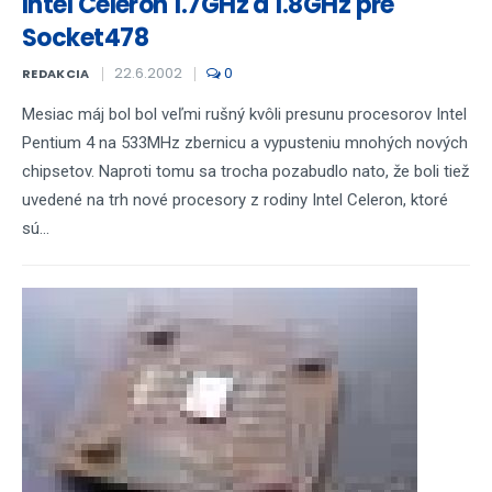
Intel Celeron 1.7GHz a 1.8GHz pre
Socket478
22.6.2002
0
REDAKCIA
Mesiac máj bol bol veľmi rušný kvôli presunu procesorov Intel
Pentium 4 na 533MHz zbernicu a vypusteniu mnohých nových
chipsetov. Naproti tomu sa trocha pozabudlo nato, že boli tiež
uvedené na trh nové procesory z rodiny Intel Celeron, ktoré
sú...