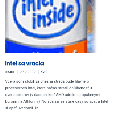
Intel sa vracia
27.2.2002
0
GABO
Včera som sľúbil, že dnešná streda bude hlavne o
procesoroch Intel, ktoré načas stratili obľúbenosť u
overclockerov (v časoch, keď AMD udrelo s populárnymi
Duronmi a Athlonmi). No zdá sa, že staré časy sú späť a Intel
si opäť uvedomil, že...