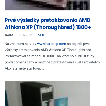
Prvé výsledky pretaktovania AMD
Athlona XP (Thoroughbred) 1800+
22.6.2002
0
GABO
Na známom servery
www.hardocp.com
sa objavili prvé
výsledky pretaktovania AMD Athlona XP Thoroughbreda.
Pretaktovával sa model XP1800+ na ktorého si brúsi zuby
(kvôli pomeru ceny a možnosti pretaktovania) veľa užívateľov.
Ako iste viete štartovací...