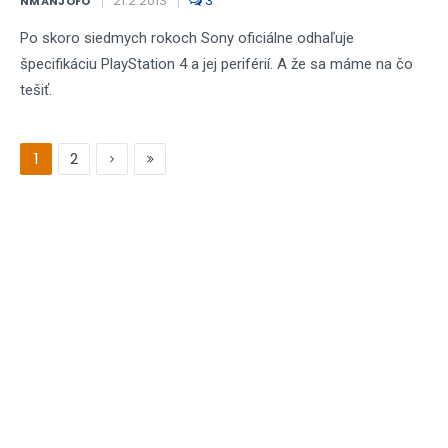
21.2.2013
3
NMANJOFO
Po skoro siedmych rokoch Sony oficiálne odhaľuje
špecifikáciu PlayStation 4 a jej periférií. A že sa máme na čo
tešiť.
1
2