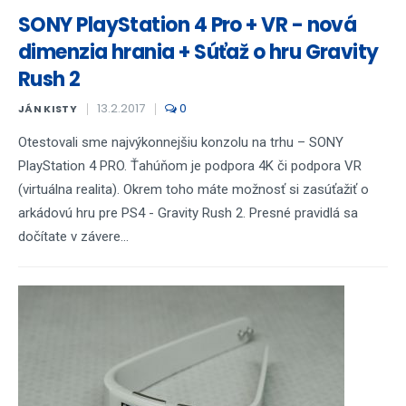
SONY PlayStation 4 Pro + VR - nová
dimenzia hrania + Súťaž o hru Gravity
Rush 2
13.2.2017
0
JÁN KISTY
Otestovali sme najvýkonnejšiu konzolu na trhu – SONY
PlayStation 4 PRO. Ťahúňom je podpora 4K či podpora VR
(virtuálna realita). Okrem toho máte možnosť si zasúťažiť o
arkádovú hru pre PS4 - Gravity Rush 2. Presné pravidlá sa
dočítate v závere...