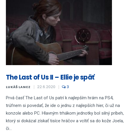
The Last of Us II – Ellie je späť
22.6.2020
3
LUKÁŠ LANCZ
Prvá časť The Last of Us patrí k najlepším hrám na PS4,
trúfnem si povedať, že ide o jednu z najlepších hier, či už na
konzole alebo PC. Hlavným trhákom jednotky bol silný príbeh,
ktorý si dokázal získať tisíce hráčov a vcítiť sa do kože Joela,
či...