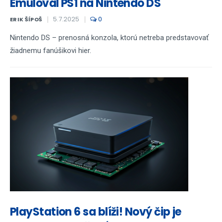
Emuloval PS1 na Nintendo DS
5.7.2025
0
ERIK ŠÍPOŠ
Nintendo DS – prenosná konzola, ktorú netreba predstavovať
žiadnemu fanúšikovi hier.
PlayStation 6 sa blíži! Nový čip je