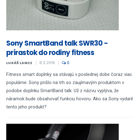
Sony SmartBand talk SWR30 -
prírastok do rodiny fitness
8.3.2016
0
LUKÁŠ LANCZ
Fitness smart doplnky sa stávajú v poslednej dobe čoraz viac
populárne. Sony prišlo na trh so zaujímavým produktom v
podobe doplnku SmartBand talk. Už z názvu vyplýva, že
náramok bude obsahovať funkciu hovoru. Ako sa Sony vydaril
tento jeho produkt?