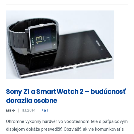
Sony Z1 a SmartWatch 2 – budúcnosť
dorazila osobne
11.1.2014
1
MBG
Ohromne výkonný hardvér vo vodotesnom tele s päťpalcovým
displejom dokáže presvedčiť. Obzvlášť, ak vie komunikovať s