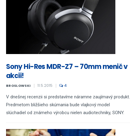
Sony Hi-Res MDR-Z7 – 70mm menič v
akcii!
11.5.2015
4
BROSLOWSKI
V dnešnej recenzii si predstavíme náramne zaujímavý produkt.
Predmetom bližšieho skúmania bude vlajkový model
slúchadiel od známeho výrobcu nielen audiotechniky, SONY.