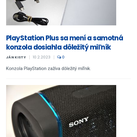
PlayStation Plus sa mení a samotná
konzola dosiahla dôležitý miľník
10.2.2023
0
JÁN KISTY
Konzola PlayStation zažíva dôležitý míľnik.