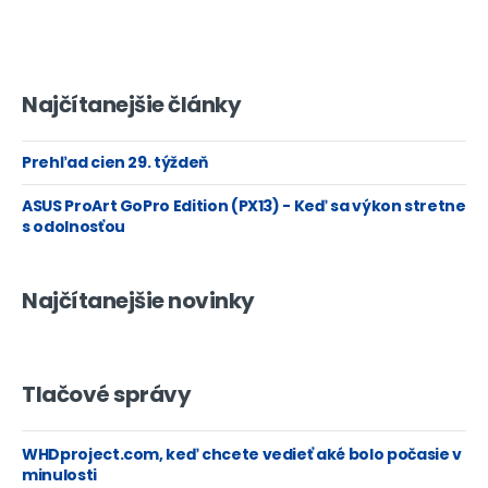
Najčítanejšie články
Prehľad cien 29. týždeň
ASUS ProArt GoPro Edition (PX13) - Keď sa výkon stretne
s odolnosťou
Najčítanejšie novinky
Tlačové správy
WHDproject.com, keď chcete vedieť aké bolo počasie v
minulosti