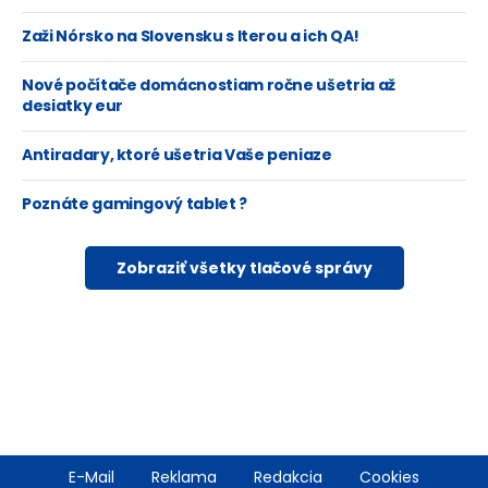
Zaži Nórsko na Slovensku s Iterou a ich QA!
Nové počítače domácnostiam ročne ušetria až
desiatky eur
Antiradary, ktoré ušetria Vaše peniaze
Poznáte gamingový tablet ?
Zobraziť všetky tlačové správy
Footer
E-Mail
Reklama
Redakcia
Cookies