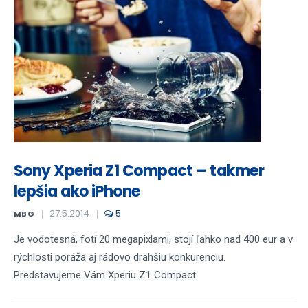
Sony Xperia Z1 Compact – takmer
lepšia ako iPhone
27.5.2014
5
MBG
Je vodotesná, fotí 20 megapixlami, stojí ľahko nad 400 eur a v
rýchlosti poráža aj rádovo drahšiu konkurenciu.
Predstavujeme Vám Xperiu Z1 Compact.