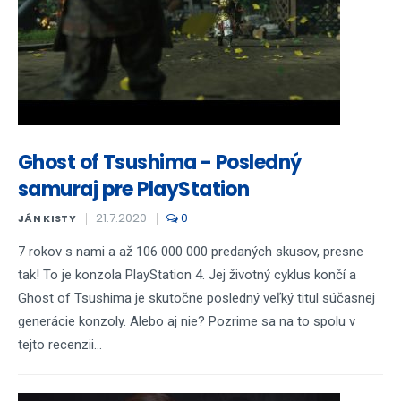
Ghost of Tsushima - Posledný
samuraj pre PlayStation
21.7.2020
0
JÁN KISTY
7 rokov s nami a až 106 000 000 predaných skusov, presne
tak! To je konzola PlayStation 4. Jej životný cyklus končí a
Ghost of Tsushima je skutočne posledný veľký titul súčasnej
generácie konzoly. Alebo aj nie? Pozrime sa na to spolu v
tejto recenzii...