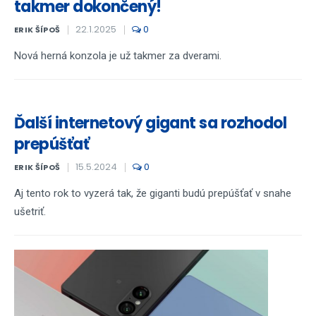
takmer dokončený!
22.1.2025
0
ERIK ŠÍPOŠ
Nová herná konzola je už takmer za dverami.
Ďalší internetový gigant sa rozhodol
prepúšťať
15.5.2024
0
ERIK ŠÍPOŠ
Aj tento rok to vyzerá tak, že giganti budú prepúšťať v snahe
ušetriť.