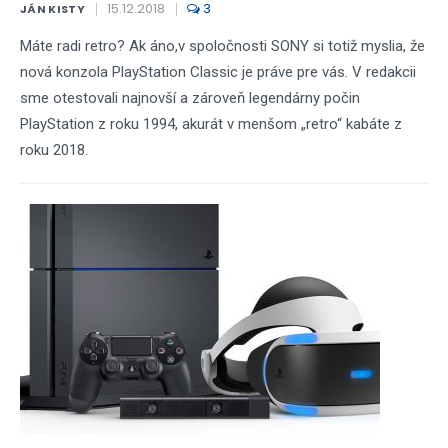
15.12.2018
3
JÁN KISTY
Máte radi retro? Ak áno,v spoločnosti SONY si totiž myslia, že
nová konzola PlayStation Classic je práve pre vás. V redakcii
sme otestovali najnovší a zároveň legendárny počin
PlayStation z roku 1994, akurát v menšom „retro“ kabáte z
roku 2018.