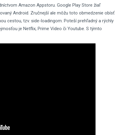
edníctvom Amazon Appstoru. Google Play Store žiaľ
ikovaný Android. Zručnejší ale môžu toto obmedzenie obísť
nou cestou, tzv. side-loadingom. Poteší prehľadný a rýchly
jmosťou je Netflix, Prime Video či Youtube. S týmto