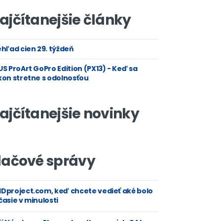
ajčítanejšie články
hľad cien 29. týždeň
S ProArt GoPro Edition (PX13) - Keď sa
kon stretne s odolnosťou
ajčítanejšie novinky
lačové správy
Dproject.com, keď chcete vedieť aké bolo
asie v minulosti