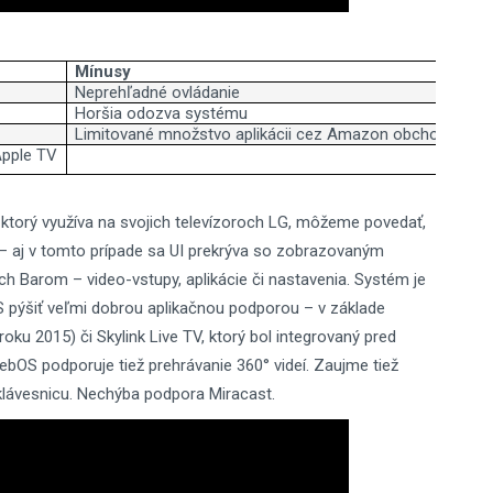
Mínusy
Neprehľadné ovládanie
Horšia odozva systému
Limitované množstvo aplikácii cez Amazon obchod
Apple TV
ktorý využíva na svojich televízoroch LG, môžeme povedať,
e – aj v tomto prípade sa UI prekrýva so zobrazovaným
ch Barom – video-vstupy, aplikácie či nastavenia. Systém je
S pýšiť veľmi dobrou aplikačnou podporou – v základe
ku 2015) či Skylink Live TV, ktorý bol integrovaný pred
bOS podporuje tiež prehrávanie 360° videí. Zaujme tiež
i klávesnicu. Nechýba podpora Miracast.