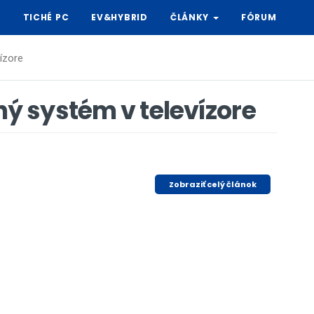
Y
TICHÉ PC
EV&HYBRID
ČLÁNKY
FÓRUM
ízore
 systém v televízore
Zobraziť celý článok