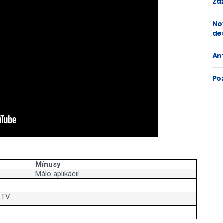
Zaž
No
de
An
Po
Mínusy
Málo aplikácií
e TV