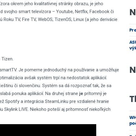
ízora okrem jeho kvalitatívnej stránky obrazu, je jeho
N
d svojho smart televízora – Youtube, Netflix, Facebook či
 Roku TV, Fire TV, WebOS, TizenOS, Linux (a jeho derivácie
Pre
ASU
vý
 Tizen.
N
smartTV. Je pomerne jednoduchý na používanie a umožňuje
ptimalizácia avšak systém trpí na nedostatok aplikácií.
e češtinu či slovenčinu. Systém sa dá rozpoznať tak, že sa
slabá ponuka aplikácií. Na druhej strane
je
prítomný
je
T
ž Spotify a integrácia SteamLinku pre vzdialené hranie
u Skylink LIVE. Niekoho poteší aj prítomnosť niekoľkých
WH
poč