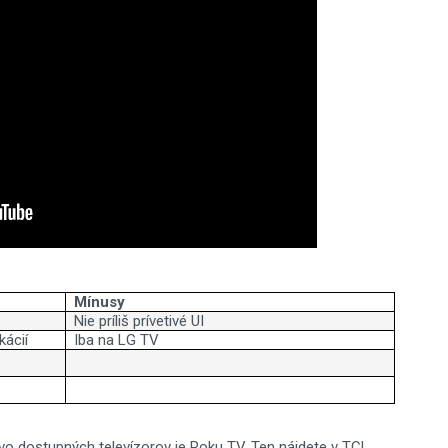
Mínusy
Nie príliš prívetivé UI
kácií
Iba na LG TV
dostupných televízorov je Roku TV. Ten nájdete v TCL,