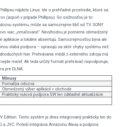
hillipsu nájdete Linux. Ide o prehľadné prostredie, ktoré sa
v (aspoň v prípade Phillipsu). So svižnosťou je to
aj odozvu systému, môže sa samozrejme líšiť od TV. SONY
elkovo viac „omaľované“. Nevýhodou je pomerne obmedzený
né aplikácie a lokálne absentujú. Samozrejmosťou býva ale
äčšinou slabá podpora – opravujú sa skôr chyby systému než
dnoduchých hier. Prehrávanie médií z externého zdroja má
y nejde meniť. Ak teda určitý formát prehrávač nepodporuje,
ra pre DLNA.
Mínusy
Pomalšia odozva
Obmedzený výber aplikácií v obchode
Prakticky nulová podpora SW len základné aktualizácie
Edition. Tento systém je dnes integrovaný prakticky len do
G a JVC. Poteší integrácia Amazonu Alexa a podpora