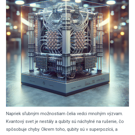
Napriek sľubným možnostiam čelia vedci mnohým výzvam.
Kvantový svet je nestály a qubity sú náchylné na rušenie, čo
spôsobuje chyby. Okrem toho, qubity sú v superpozícii, a