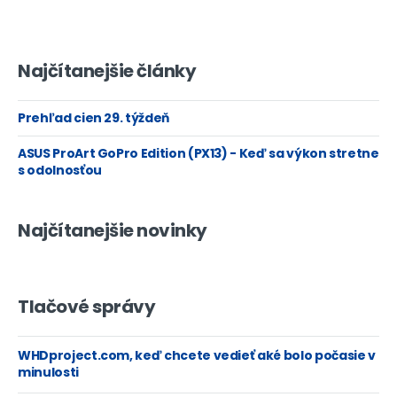
Najčítanejšie články
Prehľad cien 29. týždeň
ASUS ProArt GoPro Edition (PX13) - Keď sa výkon stretne
s odolnosťou
Najčítanejšie novinky
Tlačové správy
WHDproject.com, keď chcete vedieť aké bolo počasie v
minulosti