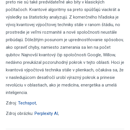
preto nie sú také predvídateľné ako bity v klasických
počítačoch. Kvantové algoritmy sa preto spúšťajú viackrát a
výsledky sa štatisticky analyzujú. Z komerčného hľadiska je
vývoj kvantovej výpočtovej techniky stále v ranom štádiu, no
prostredie je veľmi rozmanité a nové spoločnosti neustále
pribúdajú. Dôležitým posunom je uprednostňovanie spôsobov,
ako opraviť chyby, namiesto zamerania sa len na počet
qubitov. Najnovší kvantový čip spoločnosti Google, Willow,
nedávno preukázal pozoruhodný pokrok v tejto oblasti. Hoci je
kvantová výpočtová technika stále v plienkach, očakáva sa, že
v nasledujúcom desaťročí urobí výrazný pokrok a prinesie
revolúciu v oblastiach, ako je medicína, energetika a umelá
inteligencia.
Zdroj:
Techspot
,
Zdroj obrázku:
Perplexity AI
,