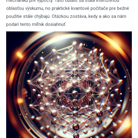
mechaniku pre výpočty. Táto oblasť sa stala intenzívnou
oblasťou výskumu, no praktické kvantové počítače pre bežné
použitie stále chýbajú. Otázkou zostáva, kedy a ako sa nám
podarí tento míľnik dosiahnuť.