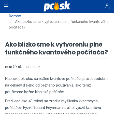
Skočiť
na
hlavný
Domov
obsah
Ako blízko sme k vytvoreniu plne funkčného kvantového
počítača?
Ako blízko sme k vytvoreniu plne
funkčného kvantového počítača?
10.2.2025
ERIK ŠÍPOŠ
Napriek pokroku, sú reálne kvantové počítače, pravdepodobne
na dekády ďaleko od bežného používania, ako teraz
používame bežne klasické počítače.
Pred viac ako 40 rokmi sa zrodila myšlienka kvantových
počítačov. Fyzik Richard Feynman navrhol využiť kvantovú