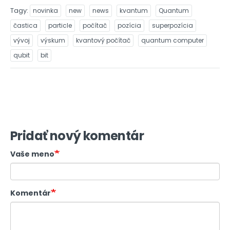
Tagy
novinka
new
news
kvantum
Quantum
častica
particle
počítač
pozícia
superpozícia
vývoj
výskum
kvantový počítač
quantum computer
qubit
bit
Pridať nový komentár
Vaše meno
Komentár