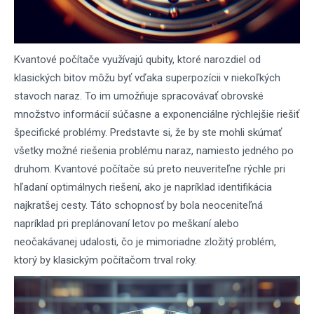
Kvantové počítače využívajú qubity, ktoré narozdiel od
klasických bitov môžu byť vďaka superpozícii v niekoľkých
stavoch naraz. To im umožňuje spracovávať obrovské
množstvo informácií súčasne a exponenciálne rýchlejšie riešiť
špecifické problémy. Predstavte si, že by ste mohli skúmať
všetky možné riešenia problému naraz, namiesto jedného po
druhom. Kvantové počítače sú preto neuveriteľne rýchle pri
hľadaní optimálnych riešení, ako je napríklad identifikácia
najkratšej cesty. Táto schopnosť by bola neoceniteľná
napríklad pri preplánovaní letov po meškaní alebo
neočakávanej udalosti, čo je mimoriadne zložitý problém,
ktorý by klasickým počítačom trval roky.