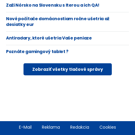
Zaži Nórsko na Slovensku s Iterou a ich QA!
Nové počítače domácnostiam ročne ušetria až
desiatky eur
Antiradary, ktoré ušetria Vaše peniaze
Poznáte gamingový tablet ?
Zobraziť všetky tlačové správy
Footer
E-Mail
Reklama
Redakcia
Cookies
menu