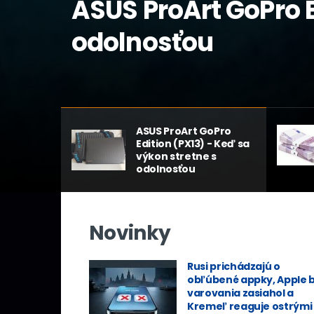
ASUS ProArt GoPro E
CENOVÝ PREHĽAD
SKRINKY, ZDROJE
CENOVÝ PREHĽAD
odolnosťou
Prehľad cien 29. tý
Endorfy Aquarius 8
Prehľad cien 25. tý
ASUS ProArt GoPro
Edition (PX13) - Keď sa
výkon stretne s
odolnosťou
Novinky
Rusi prichádzajú o
obľúbené appky, Apple 
varovania zasiahol a
Kremeľ reaguje ostrými