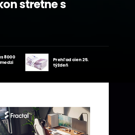
kon stretne s
elitu
us 8000
Prehľad cien 25.
 medzi
týždeň