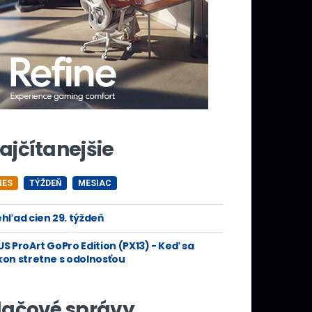
ajčítanejšie
NES
TÝŽDEŇ
MESIAC
hľad cien 29. týždeň
S ProArt GoPro Edition (PX13) - Keď sa
kon stretne s odolnosťou
lačové správy