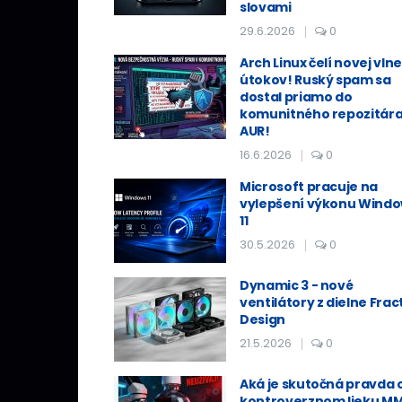
slovami
29.6.2026
0
Arch Linux čelí novej vlne
útokov! Ruský spam sa
dostal priamo do
komunitného repozitár
AUR!
16.6.2026
0
Microsoft pracuje na
vylepšení výkonu Wind
11
30.5.2026
0
Dynamic 3 - nové
ventilátory z dielne Frac
Design
21.5.2026
0
Aká je skutočná pravda 
kontroverznom lieku M