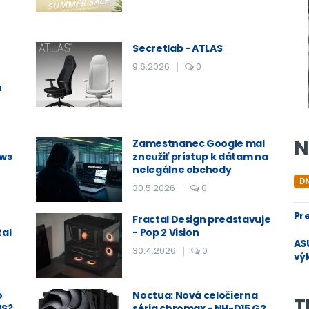
Secretlab - ATLAS
9.6.2026
0
a
N
Zamestnanec Google mal
ows
zneužiť prístup k dátam na
nelegálne obchody
D
30.5.2026
0
Pre
Fractal Design predstavuje
tal
- Pop 2 Vision
ASU
30.4.2026
0
vý
o
Noctua: Nová celočierna
T
MS?
séria chromax - NH-D15 G2