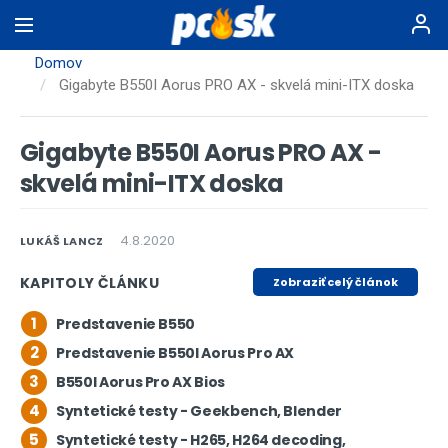
Skočiť
na
hlavný
Domov
obsah
Gigabyte B550I Aorus PRO AX - skvelá mini-ITX doska
Gigabyte B550I Aorus PRO AX -
skvelá mini-ITX doska
4.8.2020
LUKÁŠ LANCZ
KAPITOLY ČLÁNKU
Zobraziť celý článok
1
Predstavenie B550
2
Predstavenie B550I Aorus Pro AX
3
B550I Aorus Pro AX Bios
4
Syntetické testy - Geekbench, Blender
5
Syntetické testy - H265, H264 decoding,