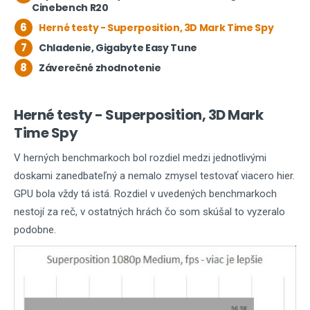
Cinebench R20
6
Herné testy - Superposition, 3D Mark Time Spy
7
Chladenie, Gigabyte Easy Tune
8
Záverečné zhodnotenie
Herné testy - Superposition, 3D Mark
Time Spy
V herných benchmarkoch bol rozdiel medzi jednotlivými
doskami zanedbateľný a nemalo zmysel testovať viacero hier.
GPU bola vždy tá istá. Rozdiel v uvedených benchmarkoch
nestojí za reč, v ostatných hrách čo som skúšal to vyzeralo
podobne.