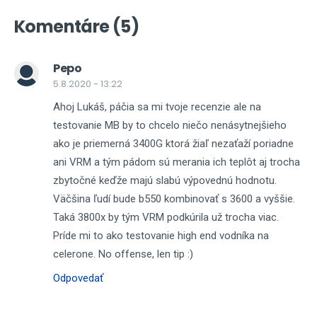
Komentáre (5)
Pepo
5.8.2020 - 13:22
Ahoj Lukáš, páčia sa mi tvoje recenzie ale na
testovanie MB by to chcelo niečo nenásytnejšieho
ako je priemerná 3400G ktorá žiaľ nezaťaží poriadne
ani VRM a tým pádom sú merania ich teplôt aj trocha
zbytočné keďže majú slabú výpovednú hodnotu.
Väčšina ľudí bude b550 kombinovať s 3600 a vyššie.
Taká 3800x by tým VRM podkúrila už trocha viac.
Príde mi to ako testovanie high end vodníka na
celerone. No offense, len tip :)
Odpovedať