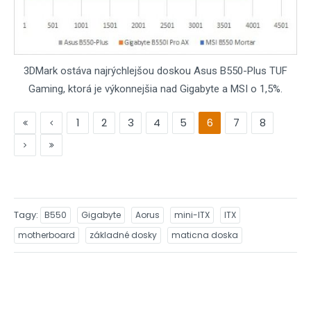
3DMark ostáva najrýchlejšou doskou Asus B550-Plus TUF
Gaming, ktorá je výkonnejšia nad Gigabyte a MSI o 1,5%.
1
2
3
4
5
6
7
8
Tagy
B550
Gigabyte
Aorus
mini-ITX
ITX
motherboard
základné dosky
maticna doska