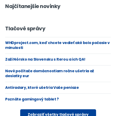
Najčítanejšie novinky
Tlačové správy
WHDproject.com, keď chcete vedieť aké bolo počasie v
minulosti
Zaži Nórsko na Slovensku s Iterou a ich QA!
Nové počítače domácnostiam ročne ušetria až
desiatky eur
Antiradary, ktoré ušetria Vaše peniaze
Poznáte gamingový tablet ?
Zobraziť všetky tlačové správy