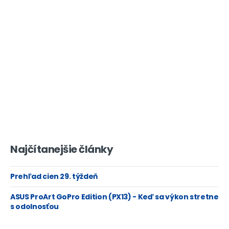
Najčítanejšie články
Prehľad cien 29. týždeň
ASUS ProArt GoPro Edition (PX13) - Keď sa výkon stretne
s odolnosťou