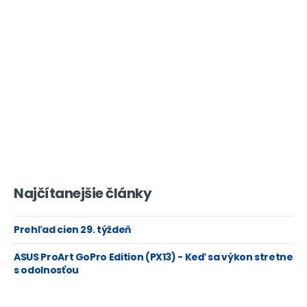
Najčítanejšie články
Prehľad cien 29. týždeň
ASUS ProArt GoPro Edition (PX13) - Keď sa výkon stretne
s odolnosťou